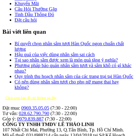
Khuyến Mãi
Câu Hỏi Thường Gặp
Tinh Dầu Thông Đỏ
Đặt câu hỏi
Bài viết liên quan
Bí quyết chọn nhân sâm tươi Hàn Quốc ngon chuẩn chất
lượng
Hậu quả của việc dùng nhân sâm sai cách
Tại sao nhân sâm được xem là món quà tặng ý nghĩa?
Phương pháp bảo quản nhân sâm tươi và sâm khô có gì khác
nhau?
Quy trình thu hoạch nhân sâm của các trang trại tại Hàn Quốc
Có nên dùng nhân sâm tươi cho phụ nữ mang thai hay
không?
Click xem bản đồ chỉ đường tại đây
Đặt mua:
0969.35.05.05
(7:30 - 22:00)
Tư vấn:
028.62.790.790
(7:30 - 22:00)
Góp ý:
0979.839.887
(7:30 - 22:00)
CÔNG TY TNHH TMDV LÊ THẢO LINH
107 Nhất Chi Mai, Phường 13, Q.Tân Bình, Tp. Hồ Chí Minh.
Mã số thuế: 0314988214 cấp ngày 13/04/2018 tại Sở Kế Hoạch