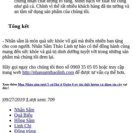
chứng nhận chất lượng rõ ràng. Minh bạch về xuất xứ cũng
như giá cả. Chính vì thế rất nhiều khách hàng đã tin tưởng và
an tâm sử dụng sản phẩm của chúng tôi.
Tổng kết
- Nhân sâm là món quà sức khỏe vô giá mà thiên nhiên ban tặng
cho con người. Nhân Sâm Thảo Linh tự hào có thể đồng hành cùng
mang đến sức khỏe và giá trị dinh dưỡng tuyệt vời trong những sản
phẩm mà chúng tôi đem lại.
Hãy gọi ngay cho chúng tôi theo số 0969 35 05 05 hoặc truy cập
trang web
http://nhansamthaolinh.com
để được tư vấn cụ thể hơn.
Xem thêm
Mua Nhân sâm tươi 5 củ/1kg ở Quận 4 uy tín chất lượng và đáng tin cậy
tại
đây!
|
09/27/2019
|
Lượt xem:
709
Nhân Sâm
Quà Biếu
Hồng Sâm
Linh Chi
Đông trùng