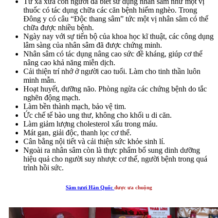
Từ xa xưa con người đã biết sử dụng nhân sâm như một vị
thuốc có tác dụng chữa các căn bệnh hiểm nghèo. Trong
Đông y có câu “Độc thang sâm” tức một vị nhân sâm có thể
chữa được nhiều bệnh.
Ngày nay với sự tiến bộ của khoa học kĩ thuật, các công dụng
lâm sàng của nhân sâm đã được chứng minh.
Nhân sâm có tác dụng nâng cao sức đề kháng, giúp cơ thể
nâng cao khả năng miễn dịch.
Cải thiện trí nhớ ở người cao tuổi. Làm cho tinh thần luôn
minh mẫn.
Hoạt huyết, dưỡng não. Phòng ngừa các chứng bệnh do tắc
nghẽn động mạch.
Làm bền thành mạch, bảo vệ tim.
Ức chế tế bào ung thư, không cho khối u di căn.
Làm giảm lượng cholesterol xấu trong máu.
Mát gan, giải độc, thanh lọc cơ thể.
Cân bằng nội tiết và cải thiện sức khỏe sinh lí.
Ngoài ra nhân sâm còn là thực phẩm bổ sung dinh dưỡng
hiệu quả cho người suy nhược cơ thể, người bệnh trong quá
trình hồi sức.
Sâm tươi Hàn Quốc
được ưa chuộng