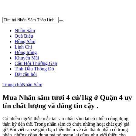
Nhân Sâm
Quà Biếu
Hồng Sâm
Linh Chi
Đông trùng
Khuyến Mãi
Câu Hỏi Thường Gặp
Tinh Dầu Thông Đỏ
Đặt câu hỏi
Trang chủ
Nhân Sâm
Mua Nhân sâm tươi 4 củ/1kg ở Quận 4 uy
tín chất lượng và đáng tin cậy .
Có nhiều người thắc mắc tại sao nhân sâm lại có nhiều công dụng
thần kỳ đến thế. Trong nhân sâm có chứa những hoạt chất quý giá
gì? Bài viết sau sẽ giúp bạn hiểu thêm về các thành phần có trong
nhân, những công dụng mà nó mang lại cũng như giới thiệu cho