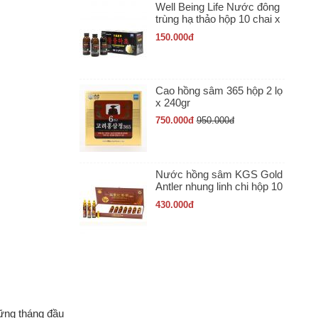
Well Being Life Nước đông
trùng hạ thảo hộp 10 chai x
100ml
150.000
đ
Cao hồng sâm 365 hộp 2 lọ
x 240gr
750.000
đ
950.000
đ
Nước hồng sâm KGS Gold
Antler nhung linh chi hộp 10
ống x 20ml
430.000
đ
hững tháng đầu