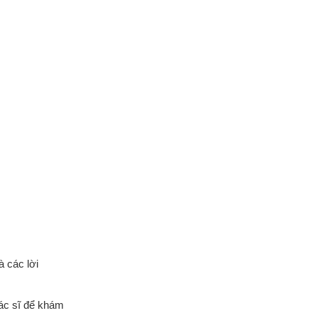
à các lời
bác sĩ để khám