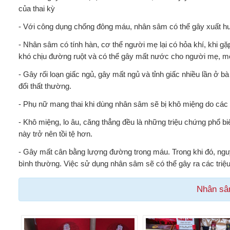
của thai kỳ
- Với công dụng chống đông máu, nhân sâm có thể gây xuất h
- Nhân sâm có tính hàn, cơ thể người mẹ lại có hỏa khí, khi g
khó chịu đường ruột và có thể gây mất nước cho người mẹ, mộ
- Gây rối loạn giấc ngủ, gây mất ngủ và tỉnh giấc nhiều lần ở 
đổi thất thường.
- Phụ nữ mang thai khi dùng nhân sâm sẽ bị khô miệng do cá
- Khô miệng, lo âu, căng thẳng đều là những triệu chứng phổ bi
này trở nên tồi tệ hơn.
- Gây mất cân bằng lượng đường trong máu. Trong khi đó, ngu
bình thường. Việc sử dụng nhân sâm sẽ có thể gây ra các triệ
Nhân sâ