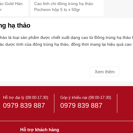
ảo Gold Hàn
Cao linh chi đông trùng hạ thảo
r
Pocheon hộp 5 lọ x 50gr
ng hạ thảo
o là loại sản phẩm được chiết xuất dạng cao từ Đông trùng hạ thảo k
ác dược tính của đông trùng hạ thảo, đồng thời mang lại hiệu quả cao
Xem thêm
Hỗ trợ đại lý (08:00-17:30)
Góp ý khiếu nại (08:00-17:30)
0979 839 887
0979 839 887
Hỗ trợ khách hàng