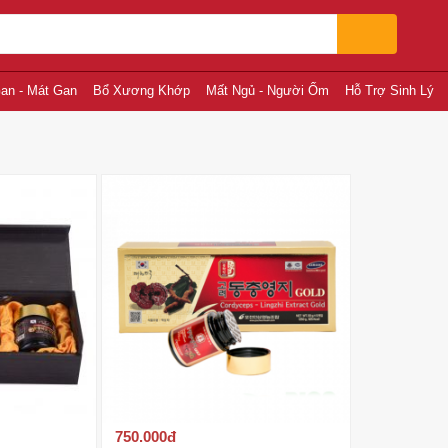
an - Mát Gan
Bổ Xương Khớp
Mất Ngủ - Người Ốm
Hỗ Trợ Sinh Lý
750.000
đ