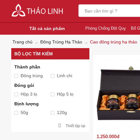
Tất cả sản phẩm
Phòng Chống Đột Quỵ
Bổ G
Trang chủ
Đông Trùng Hạ Thảo
Cao đông trùng hạ thảo
BỘ LỌC TÌM KIẾM
Thành phần
Đông trùng
Linh chi
Đóng gói
Hộp 3 lọ
Hộp 5 lọ
Định lượng
50g
120g
Thiết lập lại
1.250.000
đ