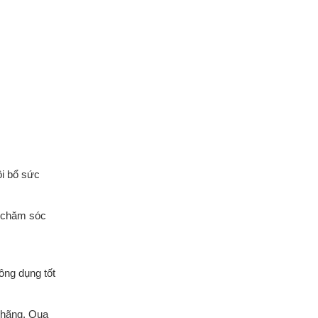
i bổ sức
 chăm sóc
ông dụng tốt
 hãng. Qua