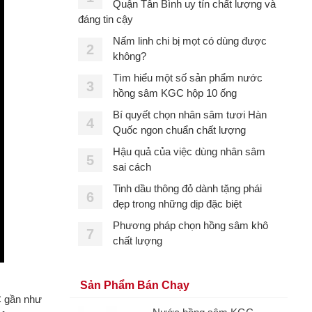
Quận Tân Bình uy tín chất lượng và
đáng tin cậy
Nấm linh chi bị mọt có dùng được
2
không?
Tìm hiểu một số sản phẩm nước
3
hồng sâm KGC hộp 10 ống
Bí quyết chọn nhân sâm tươi Hàn
4
Quốc ngon chuẩn chất lượng
Hậu quả của việc dùng nhân sâm
5
sai cách
Tinh dầu thông đỏ dành tặng phái
6
đẹp trong những dịp đặc biệt
Phương pháp chọn hồng sâm khô
7
chất lượng
Sản Phẩm Bán Chạy
C gần như