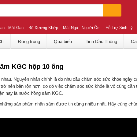
an - Mát Gan
Bổ Xương Khớp
Mất Ngủ - Người Ốm
Hỗ Trợ Sinh Lý
Chi
Đông trùng
Quà biếu
Tinh Dầu Thông
Câ
sâm KGC hộp 10 ống
khác nhau. Nguyên nhân chính là do nhu cầu chăm sóc sức khỏe ngày 
trở nên bận rộn hơn, do đó việc chăm sóc sức khỏe là vô cùng cần t
hiện nay là nước hồng sâm KGC.
ng những sản phẩm nhân sâm được tin dùng nhiều nhất. Hãy cùng chúng