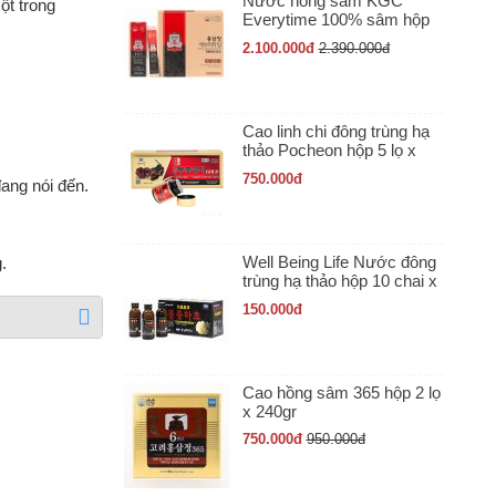
Nước hồng sâm KGC
ột trong
Everytime 100% sâm hộp
30 gói x 10ml
2.100.000
đ
2.390.000
đ
Cao linh chi đông trùng hạ
thảo Pocheon hộp 5 lọ x
50gr
750.000
đ
ang nói đến.
Well Being Life Nước đông
.
trùng hạ thảo hộp 10 chai x
100ml
150.000
đ
Cao hồng sâm 365 hộp 2 lọ
x 240gr
750.000
đ
950.000
đ