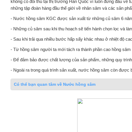
không có đối thủ tại thị trường Hàn Quốc vì luôn đứng đầu về 
những tập đoàn hàng đầu thế giới về nhân sâm và các sản ph
- Nước hồng sâm KGC được sản xuất từ những củ sâm 6 năm tu
- Những củ sâm sau khi thu hoạch sẽ tiến hành chọn lọc và là
- Sau khi trải qua nhiều bước hấp sấy khác nhau ở nhiệt độ ca
- Từ hồng sâm người ta mới tách ra thành phần cao hồng sâm
- Để đảm bảo được chất lượng của sản phẩm, những quy trình t
- Ngoài ra trong quá trình sản xuất, nước hồng sâm còn được b
Có thể bạn quan tâm về Nước hồng sâm