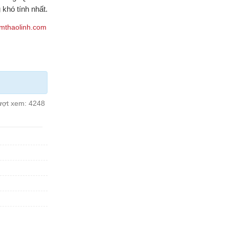
khó tính nhất.
amthaolinh.com
ượt xem:
4248