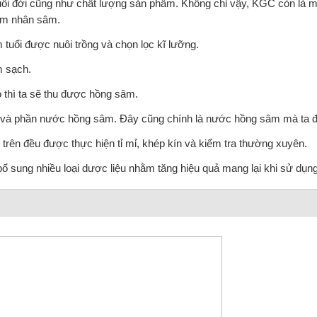
tuổi đời cũng như chất lượng sản phẩm. Không chỉ vậy, KGC còn là m
ẩm nhân sâm.
ổi được nuôi trồng và chọn lọc kĩ lưỡng.
m sạch.
o thì ta sẽ thu được hồng sâm.
 và phần nước hồng sâm. Đây cũng chính là nước hồng sâm mà ta đ
rên đều được thực hiện tỉ mỉ, khép kín và kiểm tra thường xuyên.
ổ sung nhiều loại dược liệu nhằm tăng hiệu quả mang lại khi sử dụng