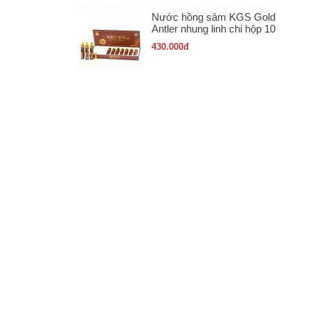
Nước hồng sâm KGS Gold
Antler nhung linh chi hộp 10
ống x 20ml
430.000
đ