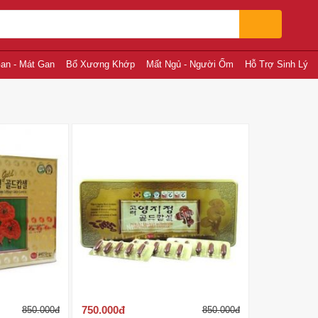
an - Mát Gan
Bổ Xương Khớp
Mất Ngủ - Người Ốm
Hỗ Trợ Sinh Lý
750.000
đ
850.000
đ
850.000
đ