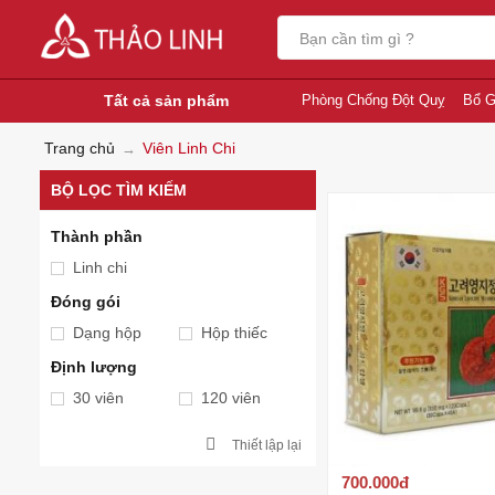
Tất cả sản phẩm
Phòng Chống Đột Quỵ
Bổ G
Trang chủ
Viên Linh Chi
BỘ LỌC TÌM KIẾM
Thành phần
Linh chi
Đóng gói
Dạng hộp
Hộp thiếc
Định lượng
30 viên
120 viên
Thiết lập lại
700.000
đ