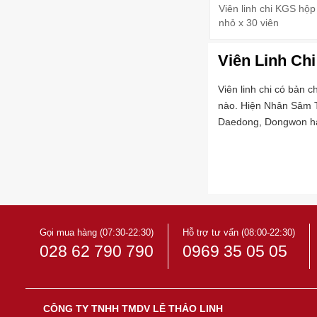
Viên linh chi KGS hộ
nhỏ x 30 viên
Viên Linh Chi
Viên linh chi có bản c
nào. Hiện Nhân Sâm T
Daedong, Dongwon ha
Gọi mua hàng (07:30-22:30)
Hỗ trợ tư vấn (08:00-22:30)
028 62 790 790
0969 35 05 05
CÔNG TY TNHH TMDV LÊ THẢO LINH