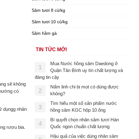
Sâm tươi 8 củ/kg
Sâm tươi 10 củ/kg
Sâm hầm gà
TIN TỨC MỚI
Mua Nước hồng sâm Daedong ở
1
Quận Tân Bình uy tín chất lượng và
đáng tin cậy
hang sẽ không
Nấm linh chi bị mọt có dùng được
2
thường có
không?
Tìm hiểu một số sản phẩm nước
3
Sử dụngg nhân
hồng sâm KGC hộp 10 ống
Bí quyết chọn nhân sâm tươi Hàn
4
Quốc ngon chuẩn chất lượng
ng rượu bia.
Hậu quả của việc dùng nhân sâm