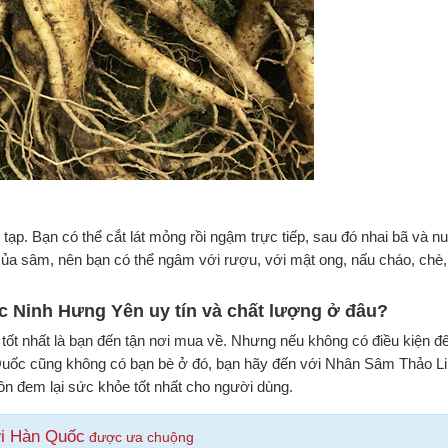
. Bạn có thể cắt lát mỏng rồi ngậm trực tiếp, sau đó nhai bã và nu
ủa sâm, nên bạn có thể ngâm với rượu, với mật ong, nấu cháo, chè, p
c Ninh Hưng Yên uy tín và chất lượng ở đâu?
t nhất là bạn đến tận nơi mua về. Nhưng nếu không có điều kiện đế
ốc cũng không có bạn bè ở đó, bạn hãy đến với Nhân Sâm Thảo Lin
ôn đem lại sức khỏe tốt nhất cho người dùng.
i Hàn Quốc
được ưa chuộng