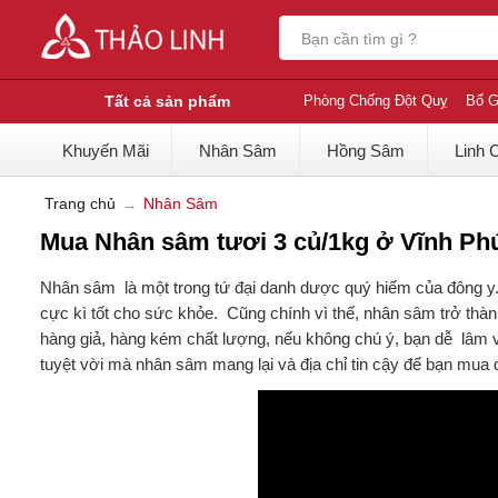
Tất cả sản phẩm
Phòng Chống Đột Quỵ
Bổ G
Khuyến Mãi
Nhân Sâm
Hồng Sâm
Linh 
Trang chủ
Nhân Sâm
Mua Nhân sâm tươi 3 củ/1kg ở Vĩnh Phú
Nhân sâm là một trong tứ đại danh dược quý hiếm của đông y.
cực kì tốt cho sức khỏe. Cũng chính vì thế, nhân sâm trở thàn
hàng giả, hàng kém chất lượng, nếu không chú ý, bạn dễ lâm và
tuyệt vời mà nhân sâm mang lại và địa chỉ tin cậy để bạn mu