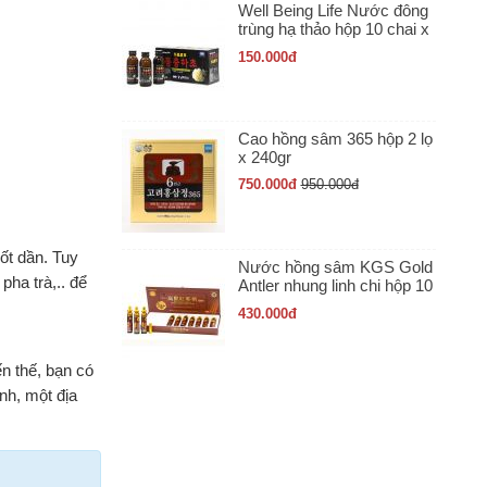
Well Being Life Nước đông
trùng hạ thảo hộp 10 chai x
100ml
150.000
đ
Cao hồng sâm 365 hộp 2 lọ
x 240gr
750.000
đ
950.000
đ
ốt dần. Tuy
Nước hồng sâm KGS Gold
ha trà,.. để
Antler nhung linh chi hộp 10
ống x 20ml
430.000
đ
n thế, bạn có
h, một địa