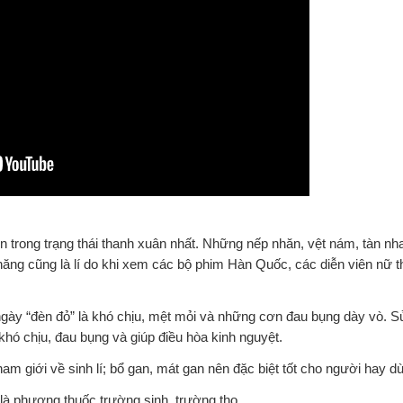
n trong trạng thái thanh xuân nhất. Những nếp nhăn, vệt nám, tàn n
chăng cũng là lí do khi xem các bộ phim Hàn Quốc, các diễn viên nữ 
ày “đèn đỏ” là khó chịu, mệt mỏi và những cơn đau bụng dày vò. 
khó chịu, đau bụng và giúp điều hòa kinh nguyệt.
 giới về sinh lí; bổ gan, mát gan nên đặc biệt tốt cho người hay dù
 là phương thuốc trường sinh, trường thọ.