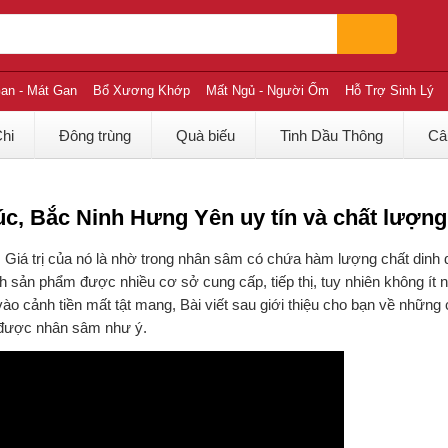
an - Mát Gan
Bổ Xương Khớp
Mất Ngủ - Người Ốm
Hỗ Trợ Sinh Lý
Chi
Đông trùng
Quà biếu
Tinh Dầu Thông
Câ
c, Bắc Ninh Hưng Yên uy tín và chất lượng
 Giá trị của nó là nhờ trong nhân sâm có chứa hàm lượng chất dinh
h sản phẩm được nhiều cơ sở cung cấp, tiếp thị, tuy nhiên không ít 
o cảnh tiền mất tật mang, Bài viết sau giới thiệu cho bạn về những
a được nhân sâm như ý.