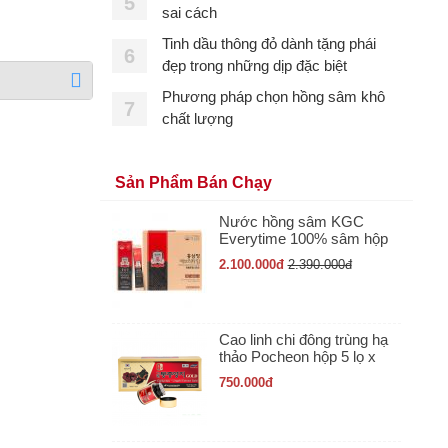
5
sai cách
Tinh dầu thông đỏ dành tặng phái
6
đẹp trong những dịp đặc biệt
Phương pháp chọn hồng sâm khô
7
chất lượng
Sản Phẩm Bán Chạy
Nước hồng sâm KGC
Everytime 100% sâm hộp
30 gói x 10ml
2.100.000
đ
2.390.000
đ
Cao linh chi đông trùng hạ
thảo Pocheon hộp 5 lọ x
50gr
750.000
đ