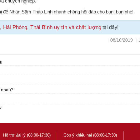
 và chuyên nghiệp.
i bài để Nhân Sâm Thảo Linh nhanh chóng hồi đáp cho bạn, bạn nhé!
Hải Phòng, Thái Bình uy tín và chất lượng
tại đây!
|
08/16/2019
|
ng
c nhau?
?
Hỗ trợ đại lý (08:00-17:30)
Góp ý khiếu nại (08:00-17:30)