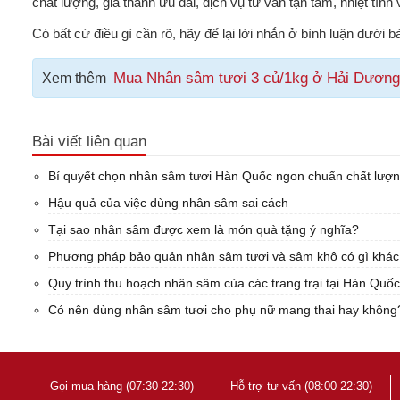
chất lượng, giá thành ưu đãi, dịch vụ tư vấn tận tâm, nhiệt tình
Có bất cứ điều gì cần rõ, hãy để lại lời nhắn ở bình luận dướ
Mua Nhân sâm tươi 3 củ/1kg ở Hải Dương, 
Xem thêm
Bài viết liên quan
Bí quyết chọn nhân sâm tươi Hàn Quốc ngon chuẩn chất lượ
Hậu quả của việc dùng nhân sâm sai cách
Tại sao nhân sâm được xem là món quà tặng ý nghĩa?
Phương pháp bảo quản nhân sâm tươi và sâm khô có gì khá
Quy trình thu hoạch nhân sâm của các trang trại tại Hàn Quốc
Có nên dùng nhân sâm tươi cho phụ nữ mang thai hay không
Gọi mua hàng (07:30-22:30)
Hỗ trợ tư vấn (08:00-22:30)