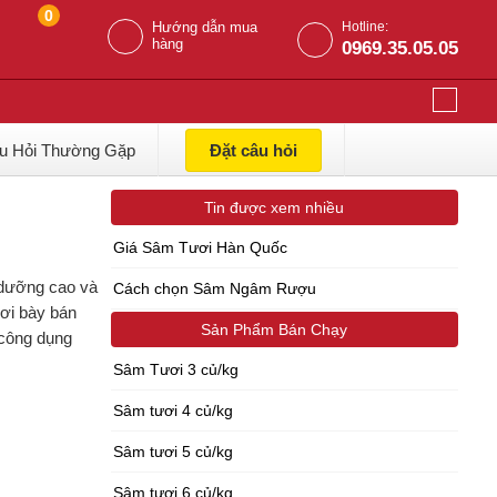
0
Hướng dẫn mua
Hotline:
hàng
0969.35.05.05
u Hỏi Thường Gặp
Đặt câu hỏi
Tin được xem nhiều
Giá Sâm Tươi Hàn Quốc
 dưỡng cao và
Cách chọn Sâm Ngâm Rượu
nơi bày bán
Sản Phẩm Bán Chạy
 công dụng
Sâm Tươi 3 củ/kg
Sâm tươi 4 củ/kg
Sâm tươi 5 củ/kg
Sâm tươi 6 củ/kg