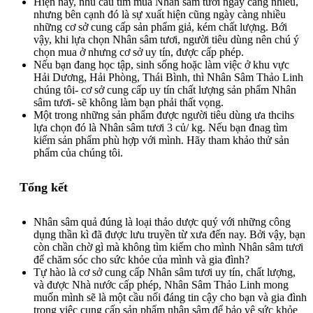
Hiện nay, nhu cầu tìm mua Nhân sâm tươi ngày càng nhiều,
nhưng bên cạnh đó là sự xuất hiện cũng ngày càng nhiều
những cơ sở cung cấp sản phẩm giả, kém chất lượng. Bới
vậy, khi lựa chọn Nhân sâm tươi, người tiêu dùng nên chú ý
chọn mua ở nhưng cơ sở uy tín, được cấp phép.
Nếu bạn đang học tập, sinh sống hoặc làm việc ở khu vực
Hải Dương, Hải Phòng, Thái Bình, thì Nhân Sâm Thảo Linh
chúng tôi- cơ sở cung cấp uy tín chất lượng sản phẩm Nhân
sâm tươi- sẽ không làm bạn phải thất vọng.
Một trong những sản phẩm được người tiêu dùng ưa thcihs
lựa chọn đó là Nhân sâm tươi 3 củ/ kg. Nếu bạn đnag tìm
kiếm sản phẩm phù hợp với mình. Hãy tham khảo thử sản
phẩm của chúng tôi.
Tổng kết
Nhân sâm quả đúng là loại thảo dược quý với những công
dụng thần kì đã được lưu truyền từ xưa đến nay. Bởi vậy, bạn
còn chần chờ gì mà không tìm kiếm cho mình Nhân sâm tươi
để chăm sóc cho sức khỏe của mình và gia đình?
Tự hào là cơ sở cung cấp Nhân sâm tươi uy tín, chất lượng,
và được Nhà nước cấp phép, Nhân Sâm Thảo Linh mong
muốn mình sẽ là một cầu nối đáng tin cậy cho bạn và gia đình
trong việc cung cấp sản phẩm nhân sâm để bảo vệ sức khỏe