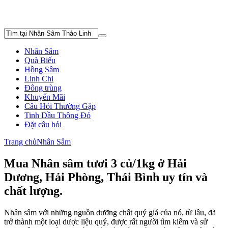
Nhân Sâm
Quà Biếu
Hồng Sâm
Linh Chi
Đông trùng
Khuyến Mãi
Câu Hỏi Thường Gặp
Tinh Dầu Thông Đỏ
Đặt câu hỏi
Trang chủ
Nhân Sâm
Mua Nhân sâm tươi 3 củ/1kg ở Hải
Dương, Hải Phòng, Thái Bình uy tín và
chất lượng.
Nhân sâm với những nguồn dưỡng chất quý giá của nó, từ lâu, đã
trở thành một loại dược liệu quý, được rất người tìm kiếm và sử