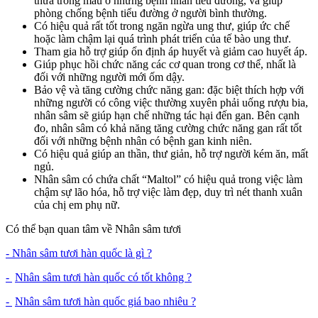
thừa trong máu ở những bệnh nhân tiểu đường, và giúp
phòng chống bệnh tiểu đường ở người bình thường.
Có hiệu quả rất tốt trong ngăn ngừa ung thư, giúp ức chế
hoặc làm chậm lại quá trình phát triển của tế bào ung thư.
Tham gia hỗ trợ giúp ổn định áp huyết và giảm cao huyết áp.
Giúp phục hồi chức năng các cơ quan trong cơ thể, nhất là
đối với những người mới ốm dậy.
Bảo vệ và tăng cường chức năng gan: đặc biệt thích hợp với
những người có công việc thường xuyên phải uống rượu bia,
nhân sâm sẽ giúp hạn chế những tác hại đến gan. Bên cạnh
đo, nhân sâm có khả năng tăng cường chức năng gan rất tốt
đối với những bệnh nhân có bệnh gan kinh niên.
Có hiệu quả giúp an thần, thư giản, hỗ trợ người kém ăn, mất
ngủ.
Nhân sâm có chứa chất “Maltol” có hiệu quả trong việc làm
chậm sự lão hóa, hỗ trợ việc làm đẹp, duy trì nét thanh xuân
của chị em phụ nữ.
Có thể bạn quan tâm về Nhân sâm tươi
- Nhân sâm tươi hàn quốc là gì ?
-
Nhân sâm tươi hàn quốc có tốt không ?
-
Nhân sâm tươi hàn quốc giá bao nhiêu ?