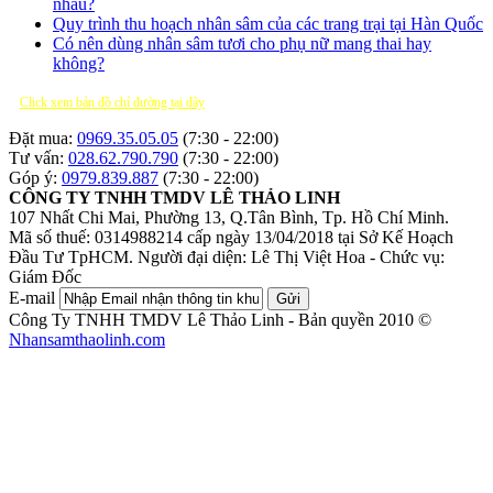
nhau?
Quy trình thu hoạch nhân sâm của các trang trại tại Hàn Quốc
Có nên dùng nhân sâm tươi cho phụ nữ mang thai hay
không?
Click xem bản đồ chỉ đường tại đây
Đặt mua:
0969.35.05.05
(7:30 - 22:00)
Tư vấn:
028.62.790.790
(7:30 - 22:00)
Góp ý:
0979.839.887
(7:30 - 22:00)
CÔNG TY TNHH TMDV LÊ THẢO LINH
107 Nhất Chi Mai, Phường 13, Q.Tân Bình, Tp. Hồ Chí Minh.
Mã số thuế: 0314988214 cấp ngày 13/04/2018 tại Sở Kế Hoạch
Đầu Tư TpHCM.
Người đại diện: Lê Thị Việt Hoa - Chức vụ:
Giám Đốc
E-mail
Gửi
Công Ty TNHH TMDV Lê Thảo Linh - Bản quyền 2010 ©
Nhansamthaolinh.com