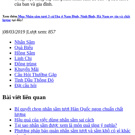
của ban và gia đình.
Xem thêm
Mua Nhân sâm tươi 3 củ/1kg ở Nam Định, Ninh Bình, Hà Nam uy tín và chất
lượng
tại đây!
|
08/03/2019
|
Lượt xem:
857
Nhân Sâm
Quà Biếu
Hồng Sâm
Linh Chi
Đông trùng
Khuyến Mãi
Câu Hỏi Thường Gặp
Tinh Dầu Thông Đỏ
Đặt câu hỏi
Bài viết liên quan
Bí quyết chọn nhân sâm tươi Hàn Quốc ngon chuẩn chất
lượng
Hậu quả của việc dùng nhân sâm sai cách
Tại sao nhân sâm được xem là món quà tặng ý nghĩa?
Phương pháp bảo quản nhân sâm tươi và sâm khô có gì khác