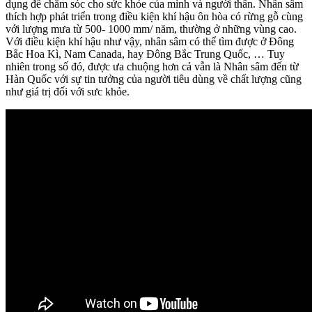
dụng để chăm sóc cho sức khỏe của mình và người thân. Nhân sâm
thích hợp phát triển trong điều kiện khí hậu ôn hòa có rừng gỗ cùng
với lượng mưa từ 500- 1000 mm/ năm, thường ở những vùng cao.
Với điều kiện khí hậu như vậy, nhân sâm có thể tìm được ở Đông
Bắc Hoa Kì, Nam Canada, hay Đông Bắc Trung Quốc, … Tuy
nhiên trong số đó, được ưa chuộng hơn cả vẫn là Nhân sâm đến từ
Hàn Quốc với sự tin tưởng của người tiêu dùng về chất lượng cũng
như giá trị đối với sưc khỏe.