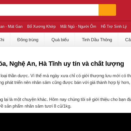
an - Mát Gan
Bổ Xương Khớp
Mất Ngủ - Người Ốm
Hỗ Trợ Sinh Lý
Chi
Đông trùng
Quà biếu
Tinh Dầu Thông
Câ
a, Nghệ An, Hà Tĩnh uy tín và chất lượng
oại thần dược. Vì thế mà ngày xưa chỉ có giới thượng lưu mới có t
 phát triển nên nhân sâm cũng được bán với giá thành hợp lý hơn, 
ại là một chuyện khác. Hôm nay chúng tôi sẽ giới thiệu cho bạn đị
 về sản phẩm nhân sâm tươi 8 củ/1kg.