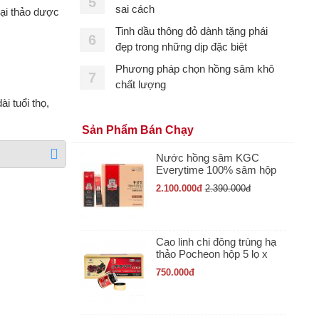
5
sai cách
oại thảo dược
Tinh dầu thông đỏ dành tặng phái
6
đẹp trong những dịp đặc biệt
Phương pháp chọn hồng sâm khô
7
chất lượng
i tuổi thọ,
Sản Phẩm Bán Chạy
Nước hồng sâm KGC
Everytime 100% sâm hộp
30 gói x 10ml
2.100.000
đ
2.390.000
đ
Cao linh chi đông trùng hạ
thảo Pocheon hộp 5 lọ x
50gr
750.000
đ