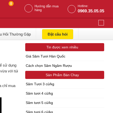
0
Hướng dẫn mua
Hotline:
hàng
0969.35.05.05
u Hỏi Thường Gặp
Đặt câu hỏi
Tin được xem nhiều
Giá Sâm Tươi Hàn Quốc
hể sử dụng
Cách chọn Sâm Ngâm Rượu
vừa với túi
Sản Phẩm Bán Chạy
Sâm Tươi 3 củ/kg
a chỉ mua
Sâm tươi 4 củ/kg
Sâm tươi 5 củ/kg
Sâm tươi 6 củ/kg