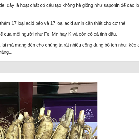
ide, đây là hoạt chất có cấu tạo không hề giống như saponin để các l
hêm 17 loại acid béo và 17 loại acid amin cần thiết cho cơ thể.
thể của mỗi người như Fe, Mn hay K và còn có cả tinh dầu.
ại mà mang đến cho chúng ta rất nhiều công dụng bổ ích như: kéo dà
ẳng,...