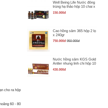
Well Being Life Nước đông
trùng hạ thảo hộp 10 chai x
100ml
150.000
đ
Cao hồng sâm 365 hộp 2 lọ
x 240gr
750.000
đ
950.000
đ
Nước hồng sâm KGS Gold
Antler nhung linh chi hộp 10
ống x 20ml
430.000
đ
ạn cho ra hộp
hoảng 60 - 80