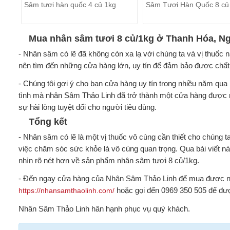
Sâm tươi hàn quốc 4 củ 1kg
Sâm Tươi Hàn Quốc 8 củ
Mua nhân sâm tươi 8 củ/1kg ở Thanh Hóa, Ngh
- Nhân sâm có lẽ đã không còn xa lạ với chúng ta và vị thuốc
nên tìm đến những cửa hàng lớn, uy tín để đảm bảo được chấ
- Chúng tôi gợi ý cho bạn cửa hàng uy tín trong nhiều năm q
tình mà nhân Sâm Thảo Linh đã trở thành một cửa hàng được nh
sự hài lòng tuyệt đối cho người tiêu dùng.
Tổng kết
- Nhân sâm có lẽ là một vị thuốc vô cùng cần thiết cho chúng 
việc chăm sóc sức khỏe là vô cùng quan trọng. Qua bài viết nà
nhìn rõ nét hơn về sản phẩm nhân sâm tươi 8 củ/1kg.
- Đến ngay cửa hàng của Nhân Sâm Thảo Linh để mua được nhữ
hoặc gọi đến 0969 350 505 để đượ
https://nhansamthaolinh.com/
Nhân Sâm Thảo Linh hân hạnh phục vụ quý khách.