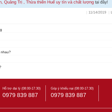
 Quảng Trị , Thừa thiên Huế uy tín và chất lượng
tại đây!
|
11/14/2019
|
ng
c nhau?
?
Hỗ trợ đại lý (08:00-17:30)
Góp ý khiếu nại (08:00-17:30)
0979 839 887
0979 839 887