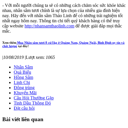
- Với mỗi người chúng ta sẽ có những cách chăm sóc sức khỏe khác
nhau, nhân sâm tươi chính là sự lựa chọn của nhiều gia đình hiện
nay. Hãy đến với nhân sâm Thảo Linh để có những trải nghiệm tốt
nhất ngay hôm nay. Thông tin chi tiết quý khách hàng có thể truy
cập website
http://nhansamthaolinh.com
để được giải đáp mọi thắc
mắc.
Xem thêm
Mua Nhân sâm tươi 8 củ/1kg ở Quảng Nam, Quảng Ngãi, Bình Định uy tín và
chất lượng
tại đây!
|
10/08/2019
|
Lượt xem:
1065
Nhân Sâm
Quà Biếu
Hồng Sâm
Linh Chi
Đông trùng
Khuyến Mãi
Câu Hỏi Thường Gặp
Tinh Dầu Thông Đỏ
Đặt câu hỏi
Bài viết liên quan