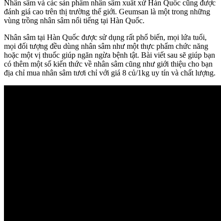
Nhân sâm và các sản phẩm nhân sâm xuất xứ Hàn Quốc cũng được
đánh giá cao trên thị trường thế giới. Geumsan là một trong những
vùng trồng nhân sâm nổi tiếng tại Hàn Quốc.
Nhân sâm tại Hàn Quốc được sử dụng rất phổ biến, mọi lứa tuổi,
mọi đối tượng đều dùng nhân sâm như một thực phẩm chức năng
hoặc một vị thuốc giúp ngăn ngừa bệnh tật. Bài viết sau sẽ giúp bạn
có thêm một số kiến thức về nhân sâm cũng như giới thiệu cho bạn
địa chỉ mua nhân sâm tươi chỉ với giá 8 củ/1kg uy tín và chất lượng.