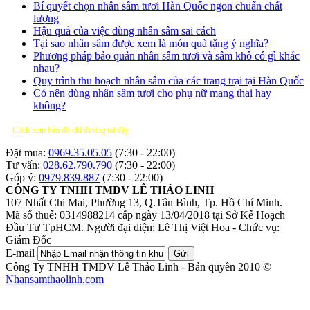
Bí quyết chọn nhân sâm tươi Hàn Quốc ngon chuẩn chất
lượng
Hậu quả của việc dùng nhân sâm sai cách
Tại sao nhân sâm được xem là món quà tặng ý nghĩa?
Phương pháp bảo quản nhân sâm tươi và sâm khô có gì khác
nhau?
Quy trình thu hoạch nhân sâm của các trang trại tại Hàn Quốc
Có nên dùng nhân sâm tươi cho phụ nữ mang thai hay
không?
Click xem bản đồ chỉ đường tại đây
Đặt mua:
0969.35.05.05
(7:30 - 22:00)
Tư vấn:
028.62.790.790
(7:30 - 22:00)
Góp ý:
0979.839.887
(7:30 - 22:00)
CÔNG TY TNHH TMDV LÊ THẢO LINH
107 Nhất Chi Mai, Phường 13, Q.Tân Bình, Tp. Hồ Chí Minh.
Mã số thuế: 0314988214 cấp ngày 13/04/2018 tại Sở Kế Hoạch
Đầu Tư TpHCM.
Người đại diện: Lê Thị Việt Hoa - Chức vụ:
Giám Đốc
E-mail
Gửi
Công Ty TNHH TMDV Lê Thảo Linh - Bản quyền 2010 ©
Nhansamthaolinh.com