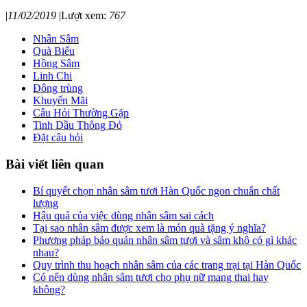
|
11/02/2019
|
Lượt xem:
767
Nhân Sâm
Quà Biếu
Hồng Sâm
Linh Chi
Đông trùng
Khuyến Mãi
Câu Hỏi Thường Gặp
Tinh Dầu Thông Đỏ
Đặt câu hỏi
Bài viết liên quan
Bí quyết chọn nhân sâm tươi Hàn Quốc ngon chuẩn chất
lượng
Hậu quả của việc dùng nhân sâm sai cách
Tại sao nhân sâm được xem là món quà tặng ý nghĩa?
Phương pháp bảo quản nhân sâm tươi và sâm khô có gì khác
nhau?
Quy trình thu hoạch nhân sâm của các trang trại tại Hàn Quốc
Có nên dùng nhân sâm tươi cho phụ nữ mang thai hay
không?