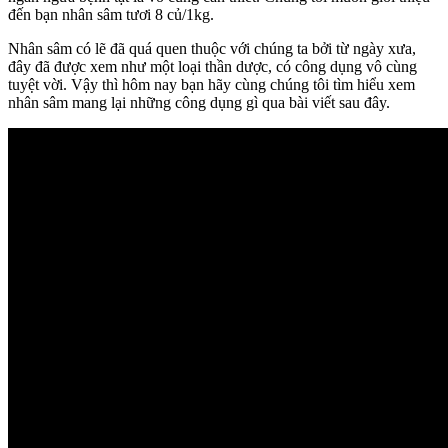
đến bạn nhân sâm tươi 8 củ/1kg.
Nhân sâm có lẽ đã quá quen thuộc với chúng ta bởi từ ngày xưa,
đây đã được xem như một loại thần dược, có công dụng vô cùng
tuyệt vời. Vậy thì hôm nay bạn hãy cùng chúng tôi tìm hiểu xem
nhân sâm mang lại những công dụng gì qua bài viết sau đây.