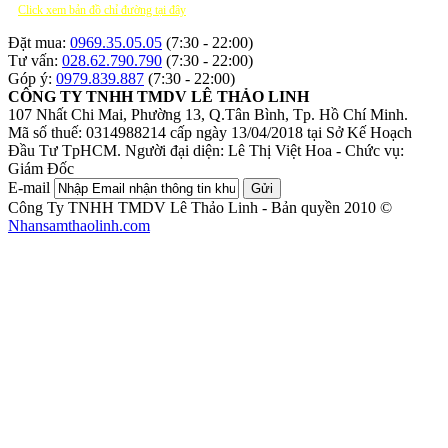
Click xem bản đồ chỉ đường tại đây
Đặt mua:
0969.35.05.05
(7:30 - 22:00)
Tư vấn:
028.62.790.790
(7:30 - 22:00)
Góp ý:
0979.839.887
(7:30 - 22:00)
CÔNG TY TNHH TMDV LÊ THẢO LINH
107 Nhất Chi Mai, Phường 13, Q.Tân Bình, Tp. Hồ Chí Minh.
Mã số thuế: 0314988214 cấp ngày 13/04/2018 tại Sở Kế Hoạch
Đầu Tư TpHCM.
Người đại diện: Lê Thị Việt Hoa - Chức vụ:
Giám Đốc
E-mail
Gửi
Công Ty TNHH TMDV Lê Thảo Linh - Bản quyền 2010 ©
Nhansamthaolinh.com