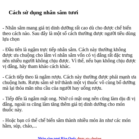
Cách sử dụng nhân sâm tươi
- Nhân sâm mang giá trị dinh dưỡng rất cao dù cho được chế biến
theo cách nào. Sau đây là một số cách thường được người tiêu dùng
lựa chọn
- Đầu tiên là ngậm trực tiếp nhân sâm. Cách này thường không
được ưa chuộng cho lắm vì nhân sâm vốn có vị đắng rất đặc trưng
nên nhiều người không chịu được. Vì thế, nếu bạn không chịu được
vị đắng, hãy tham khảo cách khác.
- Cách tiếp theo là ngâm rượu. Cách này thường được phái mạnh ưa
chuộng hơn. Rượu sâm sẽ trở thành một vị thuốc vô cùng bổ dưỡng
mà lại thỏa mãn nhu cầu của người hay uống rượu.
- Tiếp đến là ngâm mật ong. Nhờ có mật ong nên cũng làm dịu đi vị
đắng, ngoài ra cũng làm tăng thêm giá trị dinh dưỡng cho món
thuốc này.
- Hoặc bạn có thể chế biến sâm thành nhiều món ăn như các món
hầm, súp, cháo,...
Nhân sâm tươi Hàn Quốc
được ưa chuộng