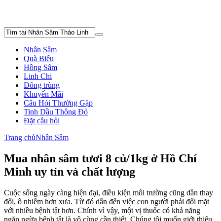
Nhân Sâm
Quà Biếu
Hồng Sâm
Linh Chi
Đông trùng
Khuyến Mãi
Câu Hỏi Thường Gặp
Tinh Dầu Thông Đỏ
Đặt câu hỏi
Trang chủ
Nhân Sâm
Mua nhân sâm tươi 8 củ/1kg ở Hồ Chí
Minh uy tín và chất lượng
Cuộc sống ngày càng hiện đại, điều kiện môi trường cũng dần thay
đổi, ô nhiễm hơn xưa. Từ đó dẫn đến việc con người phải đối mặt
với nhiều bệnh tật hơn. Chính vì vậy, một vị thuốc có khả năng
ngăn ngừa bệnh tật là vô cùng cần thiết. Chúng tôi muốn giới thiệu