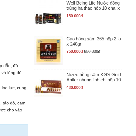
Well Being Life Nước đông
trùng hạ thảo hộp 10 chai x
100ml
150.000
đ
Cao hồng sâm 365 hộp 2 lọ
x 240gr
750.000
đ
950.000
đ
p dẫn, đó
 và lòng đỏ
Nước hồng sâm KGS Gold
Antler nhung linh chi hộp 10
ống x 20ml
lao lực, cung
430.000
đ
, táo đỏ, cam
ược cho vào