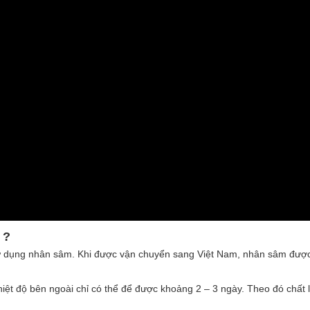
 ?
sử dụng nhân sâm. Khi được vận chuyển sang Việt Nam, nhân sâm đượ
hiệt độ bên ngoài chỉ có thể để được khoảng 2 – 3 ngày. Theo đó chất