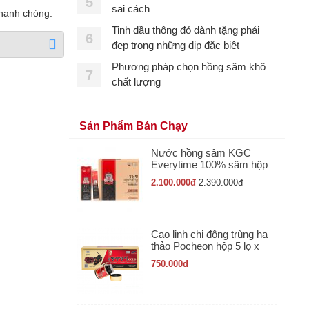
5
sai cách
nhanh chóng.
Tinh dầu thông đỏ dành tặng phái
6
đẹp trong những dịp đặc biệt
Phương pháp chọn hồng sâm khô
7
chất lượng
Sản Phẩm Bán Chạy
Nước hồng sâm KGC
Everytime 100% sâm hộp
30 gói x 10ml
2.100.000
đ
2.390.000
đ
Cao linh chi đông trùng hạ
thảo Pocheon hộp 5 lọ x
50gr
750.000
đ