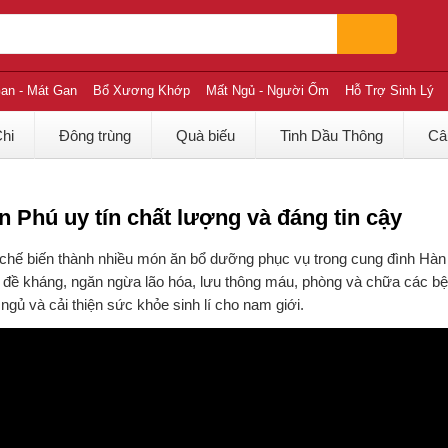
an - Mát Gan
Bổ Xương Khớp
Mất Ngủ - Người Ốm
Hỗ Trợ Sinh Lý
Chi
Đông trùng
Quà biếu
Tinh Dầu Thông
Câ
 Phú uy tín chất lượng và đáng tin cậy
 chế biến thành nhiều món ăn bổ dưỡng phục vụ trong cung đình Hà
 đề kháng, ngăn ngừa lão hóa, lưu thông máu, phòng và chữa các bệ
gủ và cải thiện sức khỏe sinh lí cho nam giới.