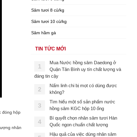
Sâm tươi 8 củ/kg
Sâm tươi 10 củ/kg
Sâm hầm gà
TIN TỨC MỚI
Mua Nước hồng sâm Daedong ở
1
Quận Tân Bình uy tín chất lượng và
đáng tin cậy
Nấm linh chi bị mọt có dùng được
2
không?
Tìm hiểu một số sản phẩm nước
3
hồng sâm KGC hộp 10 ống
c đóng hộp
Bí quyết chọn nhân sâm tươi Hàn
4
Quốc ngon chuẩn chất lượng
 lượng nhân
Hậu quả của việc dùng nhân sâm