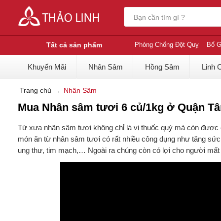
Tất cả sản phẩm
Phòng Chống Đột Quỵ
Bổ G
Khuyến Mãi
Nhân Sâm
Hồng Sâm
Linh 
Trang chủ
Nhân Sâm
Mua Nhân sâm tươi 6 củ/1kg ở Quận Tân
Từ xưa nhân sâm tươi không chỉ là vị thuốc quý mà còn được
món ăn từ nhân sâm tươi có rất nhiều công dụng như tăng sức
ung thư, tim mạch,… Ngoài ra chúng còn có lợi cho người mất n