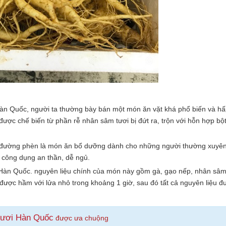
àn Quốc, người ta thường bày bán một món ăn vặt khá phổ biến và hấ
ược chế biến từ phần rễ nhân sâm tươi bị đứt ra, trộn với hỗn hợp bột
đường phèn là món ăn bổ dưỡng dành cho những người thường xuyên 
ó công dụng an thần, dễ ngủ.
i Hàn Quốc. nguyên liệu chính của món này gồm gà, gạo nếp, nhân sâm
ược hầm với lửa nhỏ trong khoảng 1 giờ, sau đó tất cả nguyên liệu đ
tươi Hàn Quốc
được ưa chuộng