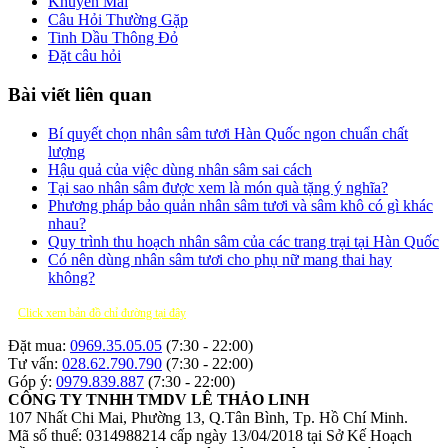
Khuyến Mãi
Câu Hỏi Thường Gặp
Tinh Dầu Thông Đỏ
Đặt câu hỏi
Bài viết liên quan
Bí quyết chọn nhân sâm tươi Hàn Quốc ngon chuẩn chất
lượng
Hậu quả của việc dùng nhân sâm sai cách
Tại sao nhân sâm được xem là món quà tặng ý nghĩa?
Phương pháp bảo quản nhân sâm tươi và sâm khô có gì khác
nhau?
Quy trình thu hoạch nhân sâm của các trang trại tại Hàn Quốc
Có nên dùng nhân sâm tươi cho phụ nữ mang thai hay
không?
Click xem bản đồ chỉ đường tại đây
Đặt mua:
0969.35.05.05
(7:30 - 22:00)
Tư vấn:
028.62.790.790
(7:30 - 22:00)
Góp ý:
0979.839.887
(7:30 - 22:00)
CÔNG TY TNHH TMDV LÊ THẢO LINH
107 Nhất Chi Mai, Phường 13, Q.Tân Bình, Tp. Hồ Chí Minh.
Mã số thuế: 0314988214 cấp ngày 13/04/2018 tại Sở Kế Hoạch