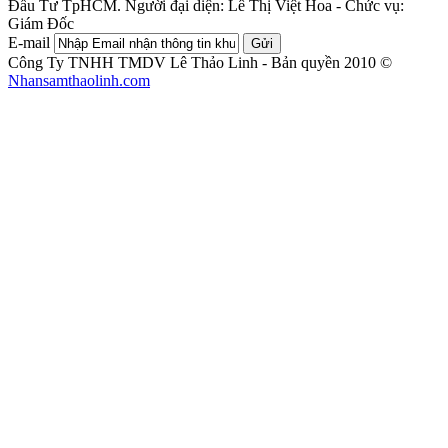
Đầu Tư TpHCM.
Người đại diện: Lê Thị Việt Hoa - Chức vụ:
Giám Đốc
E-mail
Gửi
Công Ty TNHH TMDV Lê Thảo Linh - Bản quyền 2010 ©
Nhansamthaolinh.com