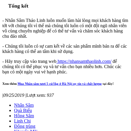
Tổng kết
- Nhân Sâm Thảo Linh luôn muốn làm hài lòng mọi khách hàng tìm
tới với chúng tôi vì thế mà chúng tôi luôn có một đội ngũ nhân viên
vô cùng chuyên nghiệp để có thể tư vấn và chăm sóc khách hàng
chu đáo nhất.
- Chúng tôi luôn có sự cam kết về các sản phẩm mình bán ra để các
khách hàng có thể an tâm khi sử dụng.
- Hãy truy cập vào trang web
https://nhansamthaolinh.com/
để
chúng tôi có thể phục vụ và tư vấn cho bạn nhiều hơn. Chúc các
bạn có một ngày vui vẻ hạnh phúc.
Xem thêm
Mua Nhân sâm tươi 5 củ/1kg ở Hà Nội uy tín và chất lượng
tại đây!
|
09/25/2019
|
Lượt xem:
937
Nhân Sâm
Quà Biếu
Hồng Sâm
Linh Chi
Đông trùng