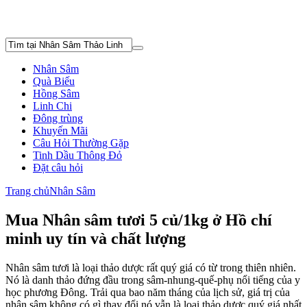
Nhân Sâm
Quà Biếu
Hồng Sâm
Linh Chi
Đông trùng
Khuyến Mãi
Câu Hỏi Thường Gặp
Tinh Dầu Thông Đỏ
Đặt câu hỏi
Trang chủ
Nhân Sâm
Mua Nhân sâm tươi 5 củ/1kg ở Hồ chí
minh uy tín và chất lượng
Nhân sâm tươi là loại thảo dược rất quý giá có từ trong thiên nhiên.
Nó là danh thảo đứng đầu trong sâm-nhung-quế-phụ nổi tiếng của y
học phương Đông. Trải qua bao năm tháng của lịch sử, giá trị của
nhân sâm không có gì thay đổi nó vẫn là loại thảo dược quý giá nhất