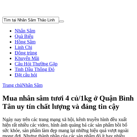
Nhân Sâm
Quà Biếu
Hồng Sâm
Linh Chi
Đông trùng
Khuyến Mãi
Câu Hỏi Thường Gặp
Tinh Dầu Thông Đỏ
Đặt câu hỏi
Trang chủ
Nhân Sâm
Mua nhân sâm tươi 4 củ/1kg ở Quận Bình
Tân uy tín chất lượng và đáng tin cậy
Ngày nay trên các trang mạng xã hội, kênh truyền hình đều xuất
hiện rất nhiều các video, hình ảnh quảng bá các sản phẩm bồi bổ
sức khỏe, sản phẩm làm đẹp mang lại những hiệu quả vượt ngoài
mong đợi. Nhưng thành phần của các sản phẩm đó ít hay nhiều