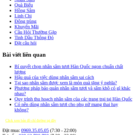
Quà Biếu
Hồng Sâm
Linh Chi
Đông trùng
Khuyến Mãi
Câu Hỏi Thường Gặp
Tinh Dầu Thông Đỏ
Đặt câu hỏi
Bài viết liên quan
Bí quyết chọn nhân sâm tươi Hàn Quốc ngon chuẩn chất
lượng
Hậu quả của việc dùng nhân sâm sai cách
Tại sao nhân sâm được xem là món quà tặng ý nghĩa?
Phương pháp bảo quản nhân sâm tươi và sâm khô có gì khác
nhau?
Quy trình thu hoạch nhân sâm của các trang trại tại Hàn Quốc
Có nên dùng nhân sâm tươi cho phụ nữ mang thai hay
không?
Click xem bản đồ chỉ đường tại đây
Đặt mua:
0969.35.05.05
(7:30 - 22:00)