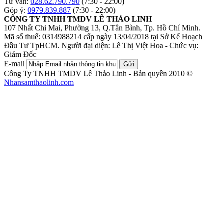
Tư vấn:
028.62.790.790
(7:30 - 22:00)
Góp ý:
0979.839.887
(7:30 - 22:00)
CÔNG TY TNHH TMDV LÊ THẢO LINH
107 Nhất Chi Mai, Phường 13, Q.Tân Bình, Tp. Hồ Chí Minh.
Mã số thuế: 0314988214 cấp ngày 13/04/2018 tại Sở Kế Hoạch
Đầu Tư TpHCM.
Người đại diện: Lê Thị Việt Hoa - Chức vụ:
Giám Đốc
E-mail
Gửi
Công Ty TNHH TMDV Lê Thảo Linh - Bản quyền 2010 ©
Nhansamthaolinh.com