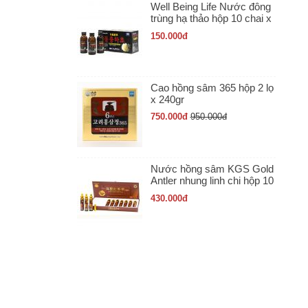
Well Being Life Nước đông
trùng hạ thảo hộp 10 chai x
100ml
150.000
đ
Cao hồng sâm 365 hộp 2 lọ
x 240gr
750.000
đ
950.000
đ
Nước hồng sâm KGS Gold
Antler nhung linh chi hộp 10
ống x 20ml
430.000
đ