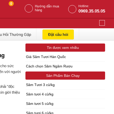
0
Hướng dẫn mua
Hotline:
hàng
0969.35.05.05
u Hỏi Thường Gặp
Đặt câu hỏi
Tin được xem nhiều
ng
Giá Sâm Tươi Hàn Quốc
 cho sức
Cách chọn Sâm Ngâm Rượu
ến với người
Sản Phẩm Bán Chạy
Sâm Tươi 3 củ/kg
phải “độc
n giới thiệu
Sâm tươi 4 củ/kg
Sâm tươi 5 củ/kg
Sâm tươi 6 củ/kg