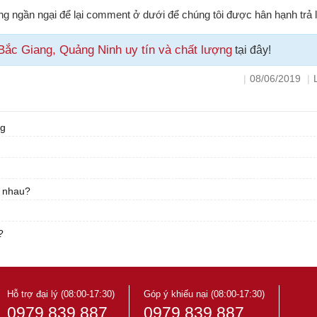
g ngần ngại để lại comment ở dưới để chúng tôi được hân hạnh trả lờ
ắc Giang, Quảng Ninh uy tín và chất lượng
tại đây!
|
08/06/2019
|
ng
c nhau?
?
Hỗ trợ đại lý (08:00-17:30)
Góp ý khiếu nại (08:00-17:30)
0979 839 887
0979 839 887