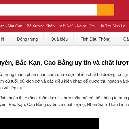
an - Mát Gan
Bổ Xương Khớp
Mất Ngủ - Người Ốm
Hỗ Trợ Sinh Lý
Chi
Đông trùng
Quà biếu
Tinh Dầu Thông
Câ
yên, Bắc Kạn, Cao Bằng uy tín và chất lượ
bởi trong thành phần nhân sâm chứa cực nhiều chất bổ dưỡng, có lợi
 đủ tuổi, đủ kích cỡ và các điều kiện khác để được thu hoạch và đ
và tiếp thị.
ạt chuẩn thì e rằng “thần dược” chưa thấy mà có thể chúng ta mua 
n, Bắc Kạn, Cao Bằng uy tín và chất lượng, Nhân Sâm Thảo Linh xi