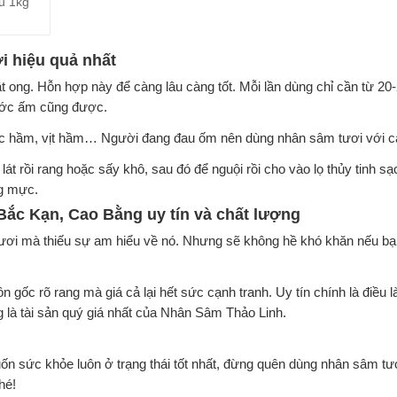
ủ 1kg
i hiệu quả nhất
 ong. Hỗn hợp này để càng lâu càng tốt. Mỗi lần dùng chỉ cần từ 20
nước ấm cũng được.
ác hầm, vịt hầm… Người đang đau ốm nên dùng nhân sâm tươi với c
át rồi rang hoặc sấy khô, sau đó để nguội rồi cho vào lọ thủy tinh sạ
ng mực.
Bắc Kạn, Cao Bằng uy tín và chất lượng
ươi mà thiếu sự am hiểu về nó. Nhưng sẽ không hề khó khăn nếu bạ
gốc rõ rang mà giá cả lại hết sức cạnh tranh. Uy tín chính là điều 
là tài sản quý giá nhất của Nhân Sâm Thảo Linh.
n sức khỏe luôn ở trạng thái tốt nhất, đừng quên dùng nhân sâm tư
hé!