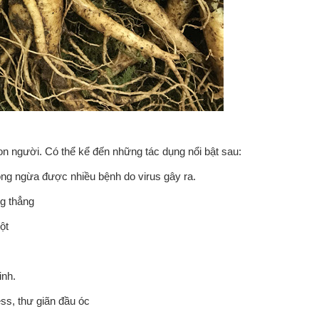
n người. Có thể kể đến những tác dụng nổi bật sau:
ng ngừa được nhiều bệnh do virus gây ra.
ng thẳng
ột
inh.
ess, thư giãn đầu óc