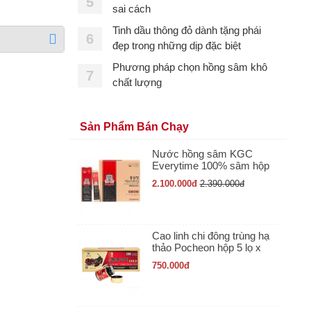
5
sai cách
Tinh dầu thông đỏ dành tặng phái
6
đẹp trong những dịp đặc biệt
Phương pháp chọn hồng sâm khô
7
chất lượng
Sản Phẩm Bán Chạy
Nước hồng sâm KGC
Everytime 100% sâm hộp
30 gói x 10ml
2.100.000
đ
2.390.000
đ
Cao linh chi đông trùng hạ
thảo Pocheon hộp 5 lọ x
50gr
750.000
đ