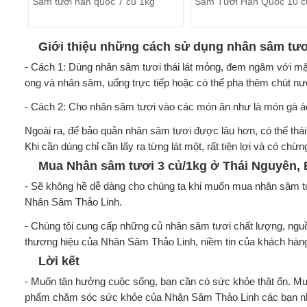
Sâm tươi hàn quốc 7 củ 1kg
Sâm Tươi Hàn Quốc 10 c
Giới thiệu những cách sử dụng nhân sâm tươ
- Cách 1: Dùng nhân sâm tươi thái lát mỏng, đem ngâm với mật
ong và nhân sâm, uống trực tiếp hoặc có thể pha thêm chút 
- Cách 2: Cho nhân sâm tươi vào các món ăn như là món gà 
Ngoài ra, để bảo quản nhân sâm tươi được lâu hơn, có thể thái l
Khi cần dùng chỉ cần lấy ra từng lát một, rất tiện lợi và có chừ
Mua Nhân sâm tươi 3 củ/1kg ở Thái Nguyên, 
- Sẽ không hề dễ dàng cho chúng ta khi muốn mua nhân sâm t
Nhân Sâm Thảo Linh.
- Chúng tôi cung cấp những củ nhân sâm tươi chất lượng, nguồn 
thương hiệu của Nhân Sâm Thảo Linh, niềm tin của khách hàng 
Lời kết
- Muốn tận hưởng cuộc sống, bạn cần có sức khỏe thật ổn. Muố
phẩm chăm sóc sức khỏe của Nhân Sâm Thảo Linh các bạn n