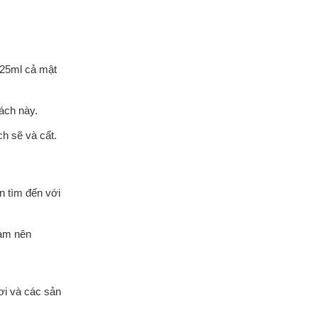
-25ml cả mật
ách này.
ch sẽ và cất.
n tìm đến với
làm nên
ơi và các sản