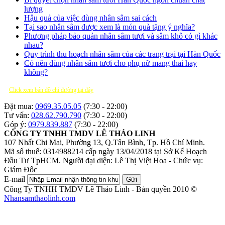
lượng
Hậu quả của việc dùng nhân sâm sai cách
Tại sao nhân sâm được xem là món quà tặng ý nghĩa?
Phương pháp bảo quản nhân sâm tươi và sâm khô có gì khác
nhau?
Quy trình thu hoạch nhân sâm của các trang trại tại Hàn Quốc
Có nên dùng nhân sâm tươi cho phụ nữ mang thai hay
không?
Click xem bản đồ chỉ đường tại đây
Đặt mua:
0969.35.05.05
(7:30 - 22:00)
Tư vấn:
028.62.790.790
(7:30 - 22:00)
Góp ý:
0979.839.887
(7:30 - 22:00)
CÔNG TY TNHH TMDV LÊ THẢO LINH
107 Nhất Chi Mai, Phường 13, Q.Tân Bình, Tp. Hồ Chí Minh.
Mã số thuế: 0314988214 cấp ngày 13/04/2018 tại Sở Kế Hoạch
Đầu Tư TpHCM.
Người đại diện: Lê Thị Việt Hoa - Chức vụ:
Giám Đốc
E-mail
Gửi
Công Ty TNHH TMDV Lê Thảo Linh - Bản quyền 2010 ©
Nhansamthaolinh.com