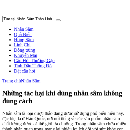
Nhân Sâm
Quà Biếu
Hồng Sâm
Linh Chi
Đông trùng
Khuyến Mãi
Câu Hỏi Thường Gặp
Tinh Dầu Thông Đỏ
Đặt câu hỏi
Trang chủ
Nhân Sâm
Những tác hại khi dùng nhân sâm không
đúng cách
Nhân sâm là loại dược thảo đang được sử dụng phổ biến hiện nay,
đặc biệt là ở Hàn Quốc, nơi nổi tiếng về các sản phẩm nhân sâm
chất lượng được cả thế giới ưa chuộng. Trong nhân sâm chứa nhiều
thành phần quan trọng mang lại nhiều lợi ích đối với sức khỏe con