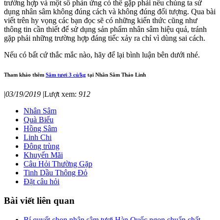
trường hợp và một số phản ứng có thể gặp phải nếu chúng ta sử
dụng nhân sâm không đúng cách và không đúng đối tượng. Qua bài
viết trên hy vọng các bạn đọc sẽ có những kiến thức cũng như
thông tin cần thiết để sử dụng sản phẩm nhân sâm hiệu quả, tránh
gặp phải những trường hợp đáng tiếc xảy ra chỉ vì dùng sai cách.
Nếu có bất cứ thắc mắc nào, hãy để lại bình luận bên dưới nhé.
Tham khảo thêm
Sâm tươi 3 củ/kg
tại Nhân Sâm Thảo Linh
|
03/19/2019
|
Lượt xem:
912
Nhân Sâm
Quà Biếu
Hồng Sâm
Linh Chi
Đông trùng
Khuyến Mãi
Câu Hỏi Thường Gặp
Tinh Dầu Thông Đỏ
Đặt câu hỏi
Bài viết liên quan
Bí quyết chọn nhân sâm tươi Hàn Quốc ngon chuẩn chất