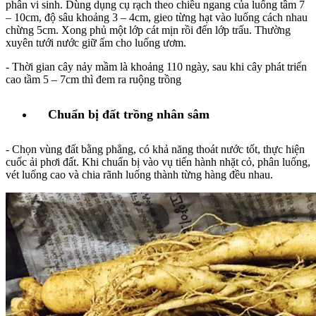
phân vi sinh. Dùng dụng cụ rạch theo chiều ngang của luống tầm 7
– 10cm, độ sâu khoảng 3 – 4cm, gieo từng hạt vào luống cách nhau
chừng 5cm. Xong phủ một lớp cát mịn rồi đến lớp trấu. Thường
xuyên tưới nước giữ ẩm cho luống ươm.
- Thời gian cây nảy mầm là khoảng 110 ngày, sau khi cây phát triển
cao tầm 5 – 7cm thì đem ra ruộng trồng
Chuẩn bị đất trồng nhân sâm
- Chọn vùng đất bằng phẳng, có khả năng thoát nước tốt, thực hiện
cuốc ải phơi đất. Khi chuẩn bị vào vụ tiến hành nhặt cỏ, phân luống,
vét luống cao và chia rãnh luống thành từng hàng đều nhau.