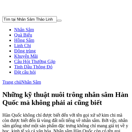
Nhân Sâm
Quà Biếu
Hồng Sâm
Linh Chi
Đông trùng
Khuyến Mãi
Câu Hỏi Thường Gặp
Tinh Dầu Thông Đỏ
Đặt câu hỏi
Trang chủ
Nhân Sâm
Những kỹ thuật nuôi trông nhân sâm Hàn
Quốc mà không phải ai cũng biết
Hàn Quốc không chỉ được biết đến với tên gọi xứ sở kim chi mà
còn được biết đến là vùng đất nổi tiếng về nhân sâm. Bởi vậy, nhân
sâm giống như một sản phẩm đặc trưng không chỉ mang giá trị về y
học, kinh tế và cả văn hóa. Nhân sâm Hàn Quốc còn có tên gọi