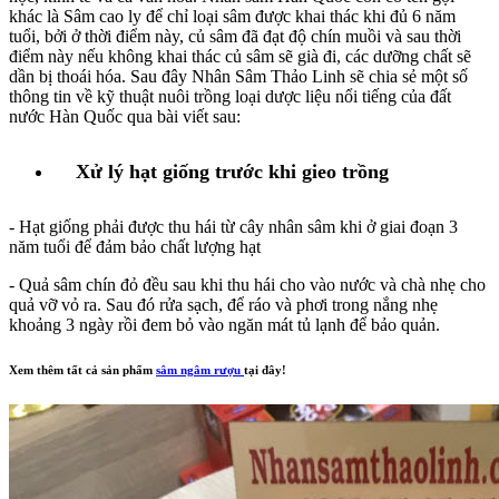
khác là Sâm cao ly để chỉ loại sâm được khai thác khi đủ 6 năm
tuổi, bởi ở thời điểm này, củ sâm đã đạt độ chín muồi và sau thời
điểm này nếu không khai thác củ sâm sẽ già đi, các dưỡng chất sẽ
dần bị thoái hóa. Sau đây Nhân Sâm Thảo Linh sẽ chia sẻ một số
thông tin về kỹ thuật nuôi trồng loại dược liệu nổi tiếng của đất
nước Hàn Quốc qua bài viết sau:
Xử lý hạt giống trước khi gieo trồng
- Hạt giống phải được thu hái từ cây nhân sâm khi ở giai đoạn 3
năm tuổi để đảm bảo chất lượng hạt
- Quả sâm chín đỏ đều sau khi thu hái cho vào nước và chà nhẹ cho
quả vỡ vỏ ra. Sau đó rửa sạch, để ráo và phơi trong nắng nhẹ
khoảng 3 ngày rồi đem bỏ vào ngăn mát tủ lạnh để bảo quản.
Xem thêm tất cả sản phẩm
sâm ngâm rượu
tại đây!