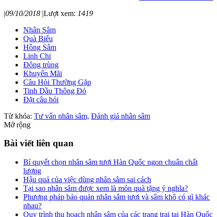
|
09/10/2018
|
Lượt xem:
1419
Nhân Sâm
Quà Biếu
Hồng Sâm
Linh Chi
Đông trùng
Khuyến Mãi
Câu Hỏi Thường Gặp
Tinh Dầu Thông Đỏ
Đặt câu hỏi
Từ khóa:
Tư vấn nhân sâm,
Đánh giá nhân sâm
Mở rộng
Bài viết liên quan
Bí quyết chọn nhân sâm tươi Hàn Quốc ngon chuẩn chất
lượng
Hậu quả của việc dùng nhân sâm sai cách
Tại sao nhân sâm được xem là món quà tặng ý nghĩa?
Phương pháp bảo quản nhân sâm tươi và sâm khô có gì khác
nhau?
Quy trình thu hoạch nhân sâm của các trang trại tại Hàn Quốc