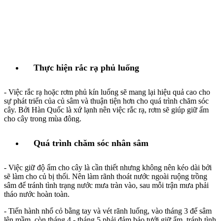
Thực hiện rắc rạ phủ luống
- Việc rắc rạ hoặc rơm phủ kín luống sẽ mang lại hiệu quả cao cho
sự phát triển của củ sâm và thuận tiện hơn cho quá trình chăm sóc
cây. Bởi Hàn Quốc là xứ lạnh nên việc rắc rạ, rơm sẽ giúp giữ ấm
cho cây trong mùa đông.
Quá trình chăm sóc nhân sâm
- Việc giữ độ ẩm cho cây là cần thiết nhưng không nên kéo dài bởi
sẽ làm cho củ bị thối. Nên làm rãnh thoát nước ngoài ruộng trồng
sâm để tránh tình trạng nước mưa tràn vào, sau mỗi trận mưa phải
tháo nước hoàn toàn.
- Tiến hành nhổ cỏ bằng tay và vét rãnh luống, vào tháng 3 để sâm
lên mầm, còn tháng 4 - tháng 5 phải đảm bảo tưới giữ ẩm, tránh tình