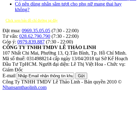
Có nên dùng nhân sâm tươi cho phụ nữ mang thai hay
không?
Click xem bản đồ chỉ đường tại đây
Đặt mua:
0969.35.05.05
(7:30 - 22:00)
Tư vấn:
028.62.790.790
(7:30 - 22:00)
Góp ý:
0979.839.887
(7:30 - 22:00)
CÔNG TY TNHH TMDV LÊ THẢO LINH
107 Nhất Chi Mai, Phường 13, Q.Tân Bình, Tp. Hồ Chí Minh.
Mã số thuế: 0314988214 cấp ngày 13/04/2018 tại Sở Kế Hoạch
Đầu Tư TpHCM.
Người đại diện: Lê Thị Việt Hoa - Chức vụ:
Giám Đốc
E-mail
Gửi
Công Ty TNHH TMDV Lê Thảo Linh - Bản quyền 2010 ©
Nhansamthaolinh.com