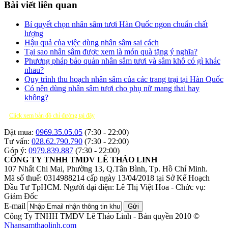
Bài viết liên quan
Bí quyết chọn nhân sâm tươi Hàn Quốc ngon chuẩn chất
lượng
Hậu quả của việc dùng nhân sâm sai cách
Tại sao nhân sâm được xem là món quà tặng ý nghĩa?
Phương pháp bảo quản nhân sâm tươi và sâm khô có gì khác
nhau?
Quy trình thu hoạch nhân sâm của các trang trại tại Hàn Quốc
Có nên dùng nhân sâm tươi cho phụ nữ mang thai hay
không?
Click xem bản đồ chỉ đường tại đây
Đặt mua:
0969.35.05.05
(7:30 - 22:00)
Tư vấn:
028.62.790.790
(7:30 - 22:00)
Góp ý:
0979.839.887
(7:30 - 22:00)
CÔNG TY TNHH TMDV LÊ THẢO LINH
107 Nhất Chi Mai, Phường 13, Q.Tân Bình, Tp. Hồ Chí Minh.
Mã số thuế: 0314988214 cấp ngày 13/04/2018 tại Sở Kế Hoạch
Đầu Tư TpHCM.
Người đại diện: Lê Thị Việt Hoa - Chức vụ:
Giám Đốc
E-mail
Gửi
Công Ty TNHH TMDV Lê Thảo Linh - Bản quyền 2010 ©
Nhansamthaolinh.com