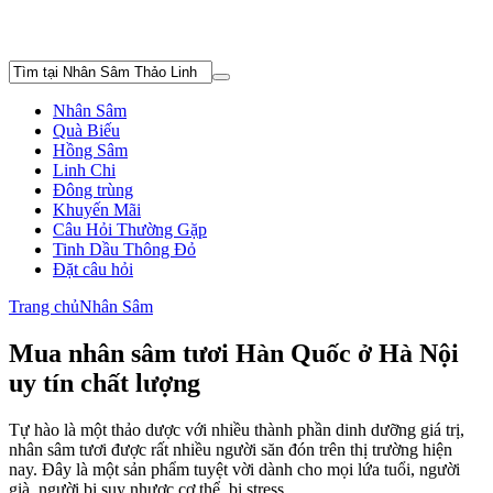
Nhân Sâm
Quà Biếu
Hồng Sâm
Linh Chi
Đông trùng
Khuyến Mãi
Câu Hỏi Thường Gặp
Tinh Dầu Thông Đỏ
Đặt câu hỏi
Trang chủ
Nhân Sâm
Mua nhân sâm tươi Hàn Quốc ở Hà Nội
uy tín chất lượng
Tự hào là một thảo dược với nhiều thành phần dinh dưỡng giá trị,
nhân sâm tươi được rất nhiều người săn đón trên thị trường hiện
nay. Đây là một sản phẩm tuyệt vời dành cho mọi lứa tuổi, người
già, người bị suy nhược cơ thể, bị stress...