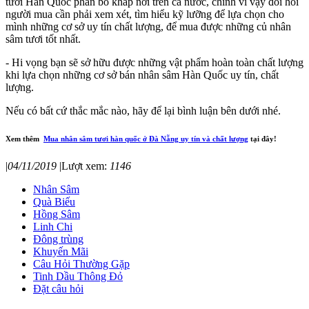
tươi Hàn Quốc phân bố khắp nơi trên cả nước, chính vì vậy đòi hỏi
người mua cần phải xem xét, tìm hiểu kỹ lưỡng để lựa chọn cho
mình những cơ sở uy tín chất lượng, để mua được những củ nhân
sâm tươi tốt nhất.
- Hi vọng bạn sẽ sở hữu được những vật phẩm hoàn toàn chất lượng
khi lựa chọn những cơ sở bán nhân sâm Hàn Quốc uy tín, chất
lượng.
Nếu có bất cứ thắc mắc nào, hãy để lại bình luận bên dưới nhé.
Xem thêm
Mua nhân sâm tươi hàn quốc ở Đà Nẵng uy tín và chất lượng
tại đây!
|
04/11/2019
|
Lượt xem:
1146
Nhân Sâm
Quà Biếu
Hồng Sâm
Linh Chi
Đông trùng
Khuyến Mãi
Câu Hỏi Thường Gặp
Tinh Dầu Thông Đỏ
Đặt câu hỏi