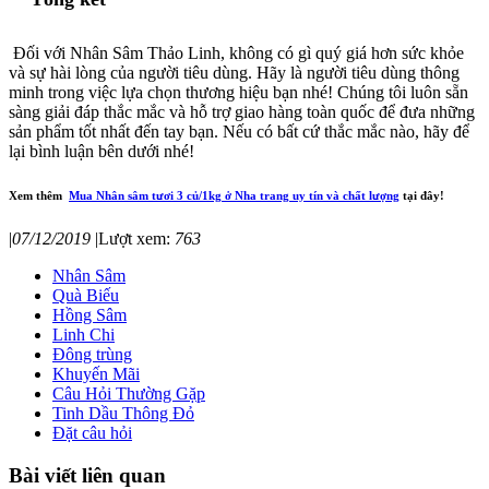
Đối với Nhân Sâm Thảo Linh, không có gì quý giá hơn sức khỏe
và sự hài lòng của người tiêu dùng. Hãy là người tiêu dùng thông
minh trong việc lựa chọn thương hiệu bạn nhé! Chúng tôi luôn sẵn
sàng giải đáp thắc mắc và hỗ trợ giao hàng toàn quốc để đưa những
sản phẩm tốt nhất đến tay bạn. Nếu có bất cứ thắc mắc nào, hãy để
lại bình luận bên dưới nhé!
Xem thêm
Mua Nhân sâm tươi 3 củ/1kg ở Nha trang uy tín và chất lượng
tại đây!
|
07/12/2019
|
Lượt xem:
763
Nhân Sâm
Quà Biếu
Hồng Sâm
Linh Chi
Đông trùng
Khuyến Mãi
Câu Hỏi Thường Gặp
Tinh Dầu Thông Đỏ
Đặt câu hỏi
Bài viết liên quan