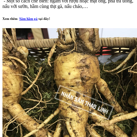
- Một số cách chế biến: ngâm với rượu hoặc mật ong, pha trà uống,
nấu với sườn, hầm cùng thịt gà, nấu cháo,…
Xem thêm
Sâm hầm gà
tại đây!