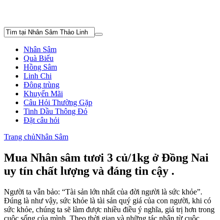
Nhân Sâm
Quà Biếu
Hồng Sâm
Linh Chi
Đông trùng
Khuyến Mãi
Câu Hỏi Thường Gặp
Tinh Dầu Thông Đỏ
Đặt câu hỏi
Trang chủ
Nhân Sâm
Mua Nhân sâm tươi 3 củ/1kg ở Đồng Nai
uy tín chất lượng và đáng tin cậy .
Người ta vẫn bảo: “Tài sản lớn nhất của đời người là sức khỏe”.
Đúng là như vậy, sức khỏe là tài sản quý giá của con người, khi có
sức khỏe, chúng ta sẽ làm được nhiều điều ý nghĩa, giá trị hơn trong
cuộc sống của mình. Theo thời gian và những tác nhân từ cuộc