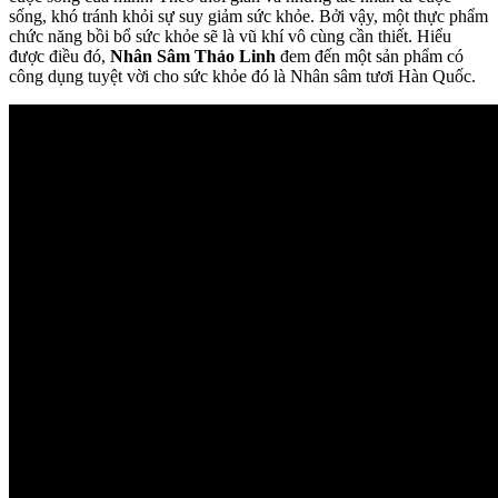
sống, khó tránh khỏi sự suy giảm sức khỏe. Bởi vậy, một thực phẩm
chức năng bồi bổ sức khỏe sẽ là vũ khí vô cùng cần thiết. Hiểu
được điều đó,
Nhân Sâm Thảo Linh
đem đến một sản phẩm có
công dụng tuyệt vời cho sức khỏe đó là Nhân sâm tươi Hàn Quốc.