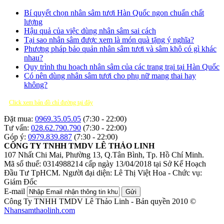
Bí quyết chọn nhân sâm tươi Hàn Quốc ngon chuẩn chất
lượng
Hậu quả của việc dùng nhân sâm sai cách
Tại sao nhân sâm được xem là món quà tặng ý nghĩa?
Phương pháp bảo quản nhân sâm tươi và sâm khô có gì khác
nhau?
Quy trình thu hoạch nhân sâm của các trang trại tại Hàn Quốc
Có nên dùng nhân sâm tươi cho phụ nữ mang thai hay
không?
Click xem bản đồ chỉ đường tại đây
Đặt mua:
0969.35.05.05
(7:30 - 22:00)
Tư vấn:
028.62.790.790
(7:30 - 22:00)
Góp ý:
0979.839.887
(7:30 - 22:00)
CÔNG TY TNHH TMDV LÊ THẢO LINH
107 Nhất Chi Mai, Phường 13, Q.Tân Bình, Tp. Hồ Chí Minh.
Mã số thuế: 0314988214 cấp ngày 13/04/2018 tại Sở Kế Hoạch
Đầu Tư TpHCM.
Người đại diện: Lê Thị Việt Hoa - Chức vụ:
Giám Đốc
E-mail
Gửi
Công Ty TNHH TMDV Lê Thảo Linh - Bản quyền 2010 ©
Nhansamthaolinh.com