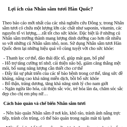
Lợi ích của Nhân sâm tươi Hàn Quốc?
Theo báo cáo mới nhất của các nhà nghiên cứu Đông y, trong Nhân
sâm tươi có chứa một lượng lớn các chất như saponin, vitamin, các
nguyên tố vi lượng,…rất tốt cho sức khỏe. Đặc biệt là ở những củ
Nhân sâm trưởng thành mang lượng dinh dưỡng cao hơn rất nhiều
so với những củ Nhân sâm nhỏ, non. Sử dụng Nhân sâm tươi Hàn
Quốc đem lại những hiệu quả vô cùng tuyệt vời cho sức khỏe:
- Thanh lọc cơ thể, đào thải độc tố, giúp mát gan, bổ phế
- Hỗ trợ tăng cường trí nhớ, cải thiện não bộ, giảm căng thẳng mệt
mỏi, bổ sung năng lượng cần thiết cho cơ thể
- Đẩy lùi sự phát triển của các tế bào bệnh trong cơ thể, tăng sức đề
kháng, nâng cao khả năng miễn dịch, bồi bổ sức khỏe
- Bổ thận, tráng dương, tăng khả năng sinh lý cho nam giới
- Ngăn ngừa lão hóa, cải thiện sắc vóc, trẻ hóa làn da, chăm sóc sắc
đẹp cho chị em phụ nữ…
Cách bảo quản và chế biến Nhân sâm tươi
-
Nên bảo quản Nhân sâm ở nơi kín, khô ráo, tránh ánh nắng trực
tiếp, tránh côn trùng, có thể bảo quản trong ngăn mát tủ lạnh