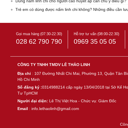
Dùng nấm linh chi cho người cao huyết áp cần chú ý điều gì?
Trẻ em có dùng được nấm linh chi không? Những điều cần lưu ý
Gọi mua hàng (07:30-22:30)
Hỗ trợ tư vấn (08:00-22:30)
028 62 790 790
0969 35 05 05
CÔNG TY TNHH TMDV LÊ THẢO LINH
Địa chỉ
: 107 Đường Nhất Chi Mai, Phường 13, Quận Tân Bì
Hồ Chi Minh
Số đăng ký :
0314988214 cấp ngày 13/04/2018 tại Sở Kế H
Tư TpHCM
Người đại diện:
Lê Thị Việt Hoa - Chức vụ: Giám Đốc
Email
: info.lethaolinh@gmail.com
Côn