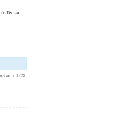
Giờ đây các
ượt xem:
1223