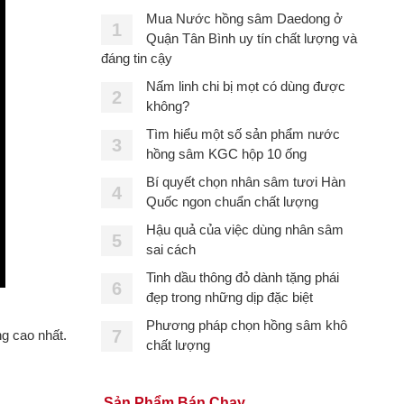
Mua Nước hồng sâm Daedong ở
1
Quận Tân Bình uy tín chất lượng và
đáng tin cậy
Nấm linh chi bị mọt có dùng được
2
không?
Tìm hiểu một số sản phẩm nước
3
hồng sâm KGC hộp 10 ống
Bí quyết chọn nhân sâm tươi Hàn
4
Quốc ngon chuẩn chất lượng
Hậu quả của việc dùng nhân sâm
5
sai cách
Tinh dầu thông đỏ dành tặng phái
6
đẹp trong những dịp đặc biệt
Phương pháp chọn hồng sâm khô
7
ng cao nhất.
chất lượng
Sản Phẩm Bán Chạy