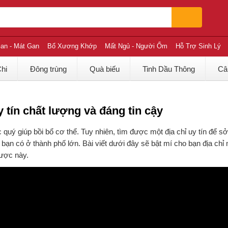
an - Mát Gan
Bổ Xương Khớp
Mất Ngủ - Người Ốm
Hỗ Trợ Sinh Lý
Chi
Đông trùng
Quà biếu
Tinh Dầu Thông
Câ
tín chất lượng và đáng tin cậy
 quý giúp bồi bổ cơ thể. Tuy nhiên, tìm được một địa chỉ uy tín để 
bạn có ở thành phố lớn. Bài viết dưới đây sẽ bật mí cho bạn địa chỉ
dược này.