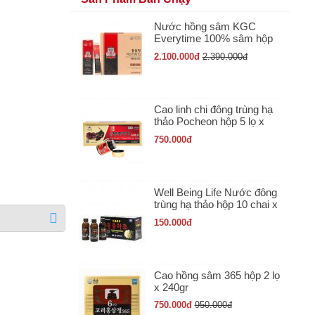
Nước hồng sâm KGC
Everytime 100% sâm hộp
30 gói x 10ml
2.100.000
đ
2.390.000
đ
Cao linh chi đông trùng hạ
thảo Pocheon hộp 5 lọ x
50gr
750.000
đ
Well Being Life Nước đông
trùng hạ thảo hộp 10 chai x
100ml
150.000
đ
Cao hồng sâm 365 hộp 2 lọ
x 240gr
750.000
đ
950.000
đ