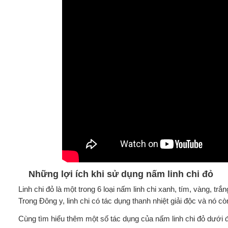
Những lợi ích khi sử dụng nấm linh chi đỏ
Linh chi đỏ là một trong 6 loại nấm linh chi xanh, tím, vàng, tr
Trong Đông y, linh chi có tác dụng thanh nhiệt giải độc và nó 
Cùng tìm hiểu thêm một số tác dụng của nấm linh chi đỏ dưới 