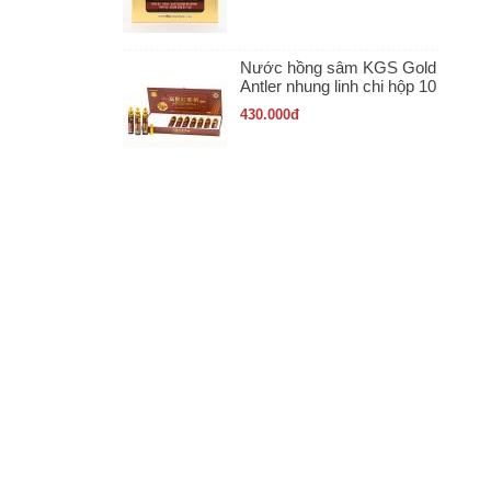
Nước hồng sâm KGS Gold
Antler nhung linh chi hộp 10
ống x 20ml
430.000
đ