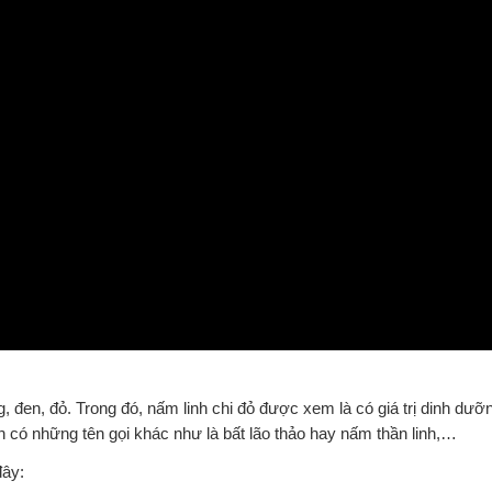
ắng, đen, đỏ. Trong đó, nấm linh chi đỏ được xem là có giá trị dinh dưỡ
còn có những tên gọi khác như là bất lão thảo hay nấm thần linh,…
đây: