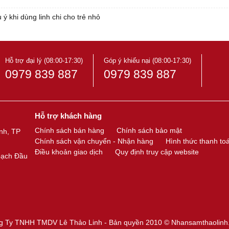
 khi dùng linh chi cho trẻ nhỏ
Hỗ trợ đại lý (08:00-17:30)
Góp ý khiếu nại (08:00-17:30)
0979 839 887
0979 839 887
Hỗ trợ khách hàng
Chính sách bán hàng
Chính sách bảo mật
nh, TP
Chính sách vận chuyển - Nhận hàng
Hình thức thanh to
Điều khoản giao dịch
Quy định truy cập website
oạch Đầu
g Ty TNHH TMDV Lê Thảo Linh - Bản quyền 2010 ©
Nhansamthaolinh