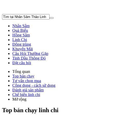
Nhân Sâm
Quà Biếu
Hồng Sâm
Linh Chi
Đông trùng
Khuyến Mãi
Câu Hỏi Thường Gặp
Tinh Dầu Thông Đỏ
Đặt câu hỏi
Tổng quan
Top bán chạy
Tư vấn chọn mua
Công dụng - cách sử dụng
Đánh giá sản phẩm
Chế biến linh chi
Mở rộng
Top bán chạy linh chi