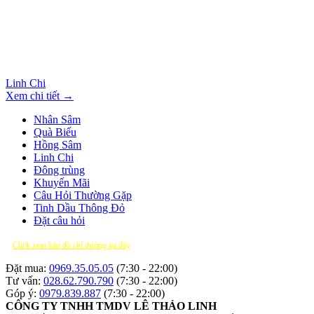
Linh Chi
Xem chi tiết →
Nhân Sâm
Quà Biếu
Hồng Sâm
Linh Chi
Đông trùng
Khuyến Mãi
Câu Hỏi Thường Gặp
Tinh Dầu Thông Đỏ
Đặt câu hỏi
Click xem bản đồ chỉ đường tại đây
Đặt mua:
0969.35.05.05
(7:30 - 22:00)
Tư vấn:
028.62.790.790
(7:30 - 22:00)
Góp ý:
0979.839.887
(7:30 - 22:00)
CÔNG TY TNHH TMDV LÊ THẢO LINH