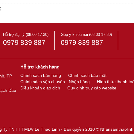
?
Hỗ trợ đại lý (08:00-17:30)
Góp ý khiếu nại (08:00-17:30)
0979 839 887
0979 839 887
Hỗ trợ khách hàng
Chính sách bán hàng
Chính sách bảo mật
nh, TP
Chính sách vận chuyển - Nhận hàng
Hình thức thanh to
Điều khoản giao dịch
Quy định truy cập website
oạch Đầu
g Ty TNHH TMDV Lê Thảo Linh - Bản quyền 2010 ©
Nhansamthaolinh