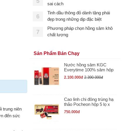
5
sai cách
Tinh dầu thông đỏ dành tặng phái
6
đẹp trong những dịp đặc biệt
Phương pháp chọn hồng sâm khô
7
chất lượng
Sản Phẩm Bán Chạy
Nước hồng sâm KGC
Everytime 100% sâm hộp
30 gói x 10ml
2.100.000
đ
2.390.000
đ
Cao linh chi đông trùng hạ
thảo Pocheon hộp 5 lọ x
i trung niên
50gr
750.000
đ
hơn đến sức