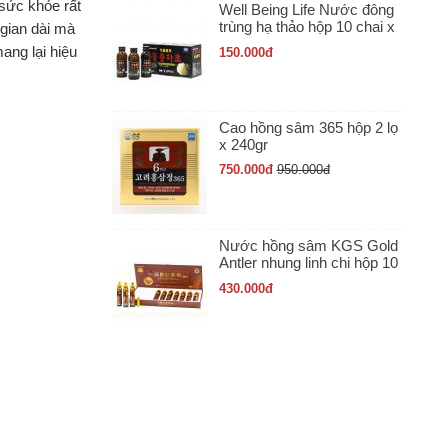
sức khỏe rất
Well Being Life Nước đông
trùng hạ thảo hộp 10 chai x
 gian dài mà
100ml
ang lại hiệu
150.000
đ
Cao hồng sâm 365 hộp 2 lọ
x 240gr
750.000
đ
950.000
đ
Nước hồng sâm KGS Gold
Antler nhung linh chi hộp 10
ống x 20ml
430.000
đ