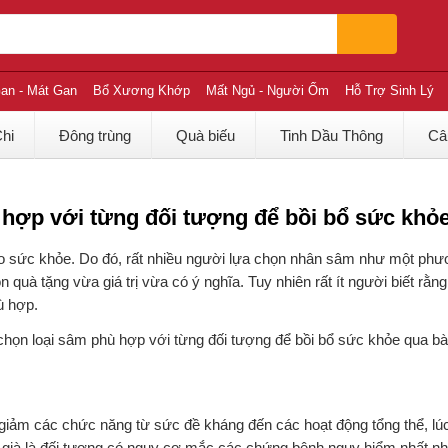
an - Mát Gan
Bổ Xương Khớp
Mất Ngủ - Người Ốm
Hỗ Trợ Sinh Lý
Chi
Đông trùng
Quà biếu
Tinh Dầu Thông
Câ
hợp với từng đối tượng để bồi bổ sức khỏ
cho sức khỏe. Do đó, rất nhiều người lựa chọn nhân sâm như một phư
quà tặng vừa giá trị vừa có ý nghĩa. Tuy nhiên rất ít người biết rằn
ù hợp.
ọn loại sâm phù hợp với từng đối tượng để bồi bổ sức khỏe qua bài
y giảm các chức năng từ sức đề kháng đến các hoạt động tổng thể, lú
i già là đối tượng có nguy cơ mắc các chứng bệnh nguy hiểm nhất n