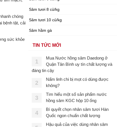
Sâm tươi 8 củ/kg
 nhanh chóng
Sâm tươi 10 củ/kg
 bệnh tật, cải
Sâm hầm gà
ường sức khỏe
TIN TỨC MỚI
Mua Nước hồng sâm Daedong ở
1
Quận Tân Bình uy tín chất lượng và
đáng tin cậy
Nấm linh chi bị mọt có dùng được
2
không?
Tìm hiểu một số sản phẩm nước
3
hồng sâm KGC hộp 10 ống
Bí quyết chọn nhân sâm tươi Hàn
4
Quốc ngon chuẩn chất lượng
Hậu quả của việc dùng nhân sâm