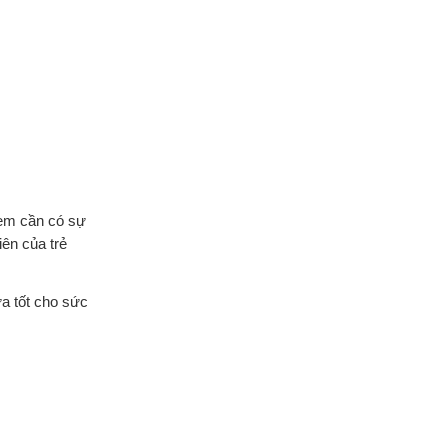
ẻ em cần có sự
ên của trẻ
a tốt cho sức