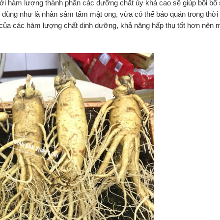
 Với hàm lượng thành phần các dưỡng chất úy khá cao sẽ giúp bồi bổ 
ể dùng như là nhân sâm tẩm mật ong, vừa có thể bảo quản trong thời
 của các hàm lượng chất dinh dưỡng, khả năng hấp thụ tốt hơn nên m