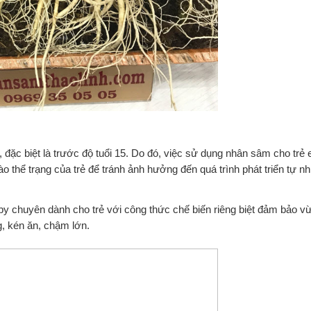
h, đặc biệt là trước độ tuổi 15. Do đó, việc sử dụng nhân sâm cho tr
thể trạng của trẻ để tránh ảnh hưởng đến quá trình phát triển tự nhi
y chuyên dành cho trẻ với công thức chế biến riêng biệt đảm bảo vừ
g, kén ăn, chậm lớn.