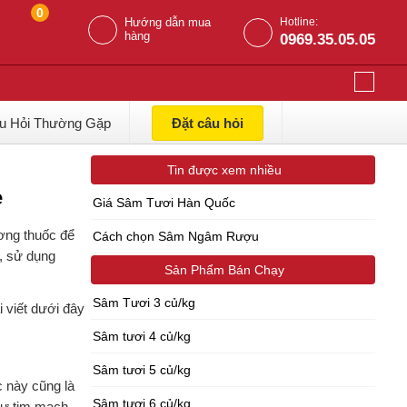
0
Hướng dẫn mua
Hotline:
hàng
0969.35.05.05
u Hỏi Thường Gặp
Đặt câu hỏi
Tin được xem nhiều
e
Giá Sâm Tươi Hàn Quốc
ơng thuốc để
Cách chọn Sâm Ngâm Rượu
g, sử dụng
Sản Phẩm Bán Chạy
Sâm Tươi 3 củ/kg
 viết dưới đây
Sâm tươi 4 củ/kg
Sâm tươi 5 củ/kg
c này cũng là
Sâm tươi 6 củ/kg
hư tim mạch,