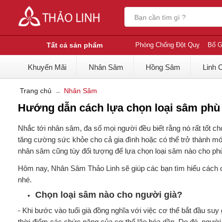
Tất cả sản phẩm
Phòng Chống Đột Quỵ
Bổ G
Khuyến Mãi
Nhân Sâm
Hồng Sâm
Linh 
Trang chủ
Nhân Sâm
Hướng dẫn cách lựa chọn loại sâm phù 
Nhắc tới nhân sâm, đa số mọi người đều biết rằng nó rất tốt 
tăng cường sức khỏe cho cả gia đình hoặc có thể trở thành món 
nhân sâm cũng tùy đối tượng để lựa chọn loại sâm nào cho ph
Hôm nay, Nhân Sâm Thảo Linh sẽ giúp các bạn tìm hiểu cách ch
nhé.
Chọn loại sâm nào cho người già?
- Khi bước vào tuổi già đồng nghĩa với việc cơ thể bắt đầu su
thời điểm các chức năng của cơ thể lão hóa dần. Do đó, ngườ