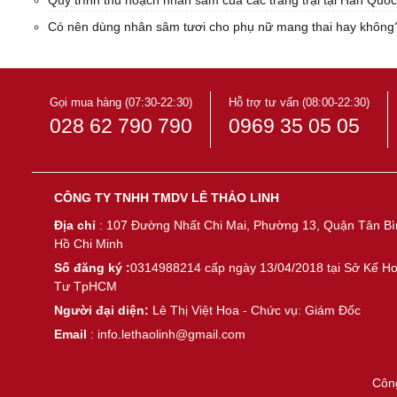
Quy trình thu hoạch nhân sâm của các trang trại tại Hàn Quốc
Có nên dùng nhân sâm tươi cho phụ nữ mang thai hay không
Gọi mua hàng (07:30-22:30)
Hỗ trợ tư vấn (08:00-22:30)
028 62 790 790
0969 35 05 05
CÔNG TY TNHH TMDV LÊ THẢO LINH
Địa chỉ
: 107 Đường Nhất Chi Mai, Phường 13, Quận Tân Bì
Hồ Chi Minh
Số đăng ký :
0314988214 cấp ngày 13/04/2018 tại Sở Kế H
Tư TpHCM
Người đại diện:
Lê Thị Việt Hoa - Chức vụ: Giám Đốc
Email
: info.lethaolinh@gmail.com
Côn