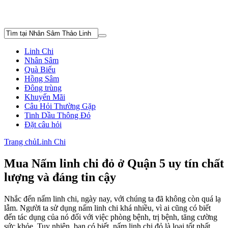
Linh Chi
Nhân Sâm
Quà Biếu
Hồng Sâm
Đông trùng
Khuyến Mãi
Câu Hỏi Thường Gặp
Tinh Dầu Thông Đỏ
Đặt câu hỏi
Trang chủ
Linh Chi
Mua Nấm linh chi đỏ ở Quận 5 uy tín chất
lượng và đáng tin cậy
Nhắc đến nấm linh chi, ngày nay, với chúng ta đã không còn quá lạ
lẫm. Người ta sử dụng nấm linh chi khá nhiều, vì ai cũng có biết
đến tác dụng của nó đối với việc phòng bệnh, trị bệnh, tăng cường
sức khỏe. Tuy nhiên, bạn có biết, nấm linh chi đỏ là loại tốt nhất