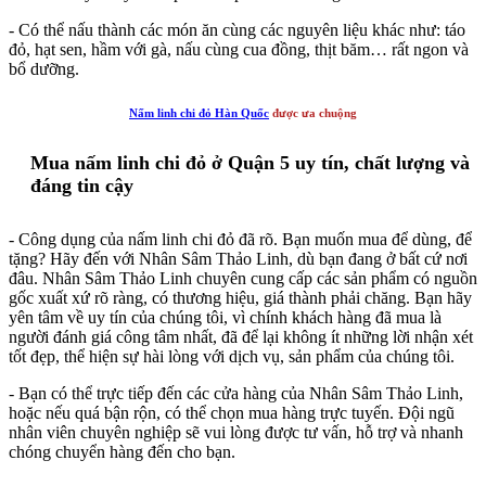
- Có thể nấu thành các món ăn cùng các nguyên liệu khác như: táo
đỏ, hạt sen, hầm với gà, nấu cùng cua đồng, thịt băm… rất ngon và
bổ dưỡng.
Nấm linh chi đỏ Hàn Quốc
được ưa chuộng
Mua nấm linh chi đỏ ở Quận 5 uy tín, chất lượng và
đáng tin cậy
- Công dụng của nấm linh chi đỏ đã rõ. Bạn muốn mua để dùng, để
tặng? Hãy đến với Nhân Sâm Thảo Linh, dù bạn đang ở bất cứ nơi
đâu. Nhân Sâm Thảo Linh chuyên cung cấp các sản phẩm có nguồn
gốc xuất xứ rõ ràng, có thương hiệu, giá thành phải chăng. Bạn hãy
yên tâm về uy tín của chúng tôi, vì chính khách hàng đã mua là
người đánh giá công tâm nhất, đã để lại không ít những lời nhận xét
tốt đẹp, thể hiện sự hài lòng với dịch vụ, sản phẩm của chúng tôi.
- Bạn có thể trực tiếp đến các cửa hàng của Nhân Sâm Thảo Linh,
hoặc nếu quá bận rộn, có thể chọn mua hàng trực tuyến. Đội ngũ
nhân viên chuyên nghiệp sẽ vui lòng được tư vấn, hỗ trợ và nhanh
chóng chuyển hàng đến cho bạn.