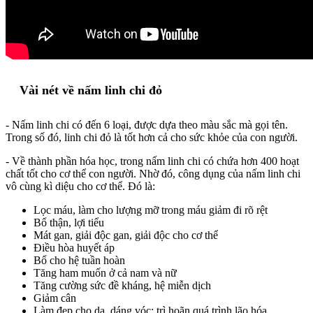
Vài nét về nấm linh chi đỏ
- Nấm linh chi có đến 6 loại, được dựa theo màu sắc mà gọi tên.
Trong số đó, linh chi đỏ là tốt hơn cả cho sức khỏe của con người.
- Về thành phần hóa học, trong nấm linh chi có chứa hơn 400 hoạt
chất tốt cho cơ thể con người. Nhờ đó, công dụng của nấm linh chi
vô cùng kì diệu cho cơ thể. Đó là:
Lọc máu, làm cho lượng mỡ trong máu giảm đi rõ rệt
Bổ thận, lợi tiểu
Mát gan, giải độc gan, giải độc cho cơ thể
Điều hòa huyết áp
Bổ cho hệ tuần hoàn
Tăng ham muốn ở cả nam và nữ
Tăng cường sức đề kháng, hệ miễn dịch
Giảm cân
Làm đẹp cho da, dáng vóc; trì hoãn quá trình lão hóa