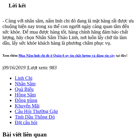
Lời kết
- Cùng với nhân sâm, nấm linh chi đỏ đang là mặt hàng rất được ưa
chuộng hiện nay trong xu thế con người ngày càng quan tâm đến
sức khỏe. Để mua được hàng tốt, hàng chính hãng đảm bảo chất
lượng, hãy chọn Nhân Sâm Thảo Linh, nơi luôn lấy chữ tín làm
dầu, lấy sức khỏe khách hàng là phương châm phục vụ.
Xem thêm
Mua Nấm linh chi đỏ ở Quận 6 uy tín chất lượng và đáng tin cậy
tại đây!
|
09/16/2019
|
Lượt xem:
983
Linh Chi
Nhân Sâm
Quà Biếu
Hồng Sâm
Đông trùng
Khuyến Mãi
Câu Hỏi Thường Gặp
Tinh Dầu Thông Đỏ
Đặt câu hỏi
Bài viết liên quan