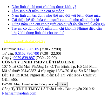
Nấm linh chi bị mọt có dùng được không?
Làm sao biết nấm linh chi bị mốc?
Nấm linh chi tác động như thế nào đối với bệnh đông máu
Cải thiện hệ tiêu hóa cho người cao tuổi nhờ nấm linh chi
Dùng nấm linh chi cho người cao huyết áp cần chú ý điều gì?
Trẻ em có dùng được nấm linh chi không? Những điều cần
lưu ý khi dùng linh chi cho trẻ nhỏ
Click xem bản đồ chỉ đường tại đây
Đặt mua:
0969.35.05.05
(7:30 - 22:00)
Tư vấn:
028.62.790.790
(7:30 - 22:00)
Góp ý:
0979.839.887
(7:30 - 22:00)
CÔNG TY TNHH TMDV LÊ THẢO LINH
107 Nhất Chi Mai, Phường 13, Q.Tân Bình, Tp. Hồ Chí Minh.
Mã số thuế: 0314988214 cấp ngày 13/04/2018 tại Sở Kế Hoạch
Đầu Tư TpHCM.
Người đại diện: Lê Thị Việt Hoa - Chức vụ:
Giám Đốc
E-mail
Gửi
Công Ty TNHH TMDV Lê Thảo Linh - Bản quyền 2010 ©
Nhansamthaolinh.com