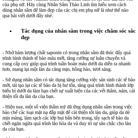
của phụ nữ. Hãy cùng Nhân Sâm Thảo Linh tìm hiểu xem cách
dùng nhân sâm để làm đẹp của các chị em phụ nữ là như thế nào
qua bài viết dưới đây nhé.
Tác dụng của nhân sâm trong việc chăm sóc sắc
đẹp
- Nhờ hàm lượng chất saponin có trong nhân sâm đã thúc đẩy quá
trình hình thành tế bào máu mới, tăng cường sự luân chuyển và
cung cấp oxy giúp quá trình tuần hoàn máu dưới da diễn ra nhanh
hơn, mang lại một làn da căng mịn, hồng hào, tươi sáng.
- Sử dụng nhân sâm có tác dụng tăng cường việc sản sinh các tế bào
mới, tái tạo lại các tế bào da bị hư tổn, tăng quá trình hình thành lớp
biểu bì dưới da làm hạn chết sự xuất hiện của các vết thâm, nám, cải
thiện tối đa làn da của bạn.
- Hiện nay, một số viện thẩm mỹ đã ứng dụng nhân sâm trong việc
bào chế các loại mặt nạ đắp mặt để cải thiện tốt làn da, giúp da dẻ
mịn màng, làm sạch các lớp bụi bẩn bên trong, tẩy sạch tế bào da
chết ngăn ngừa quá trình lão hóa da và duy trì sự săn chắc cho làn
da của bạn.