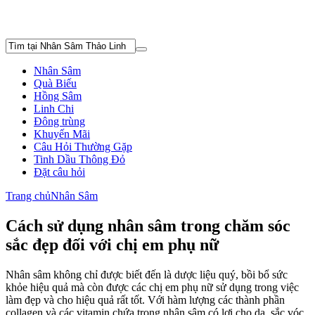
Nhân Sâm
Quà Biếu
Hồng Sâm
Linh Chi
Đông trùng
Khuyến Mãi
Câu Hỏi Thường Gặp
Tinh Dầu Thông Đỏ
Đặt câu hỏi
Trang chủ
Nhân Sâm
Cách sử dụng nhân sâm trong chăm sóc
sắc đẹp đối với chị em phụ nữ
Nhân sâm không chỉ được biết đến là dược liệu quý, bồi bổ sức
khỏe hiệu quả mà còn được các chị em phụ nữ sử dụng trong việc
làm đẹp và cho hiệu quả rất tốt. Với hàm lượng các thành phần
collagen và các vitamin chứa trong nhân sâm có lợi cho da, sắc vóc