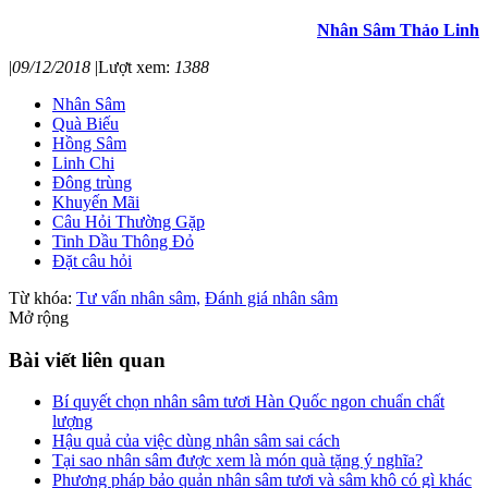
Nhân Sâm Thảo Linh
|
09/12/2018
|
Lượt xem:
1388
Nhân Sâm
Quà Biếu
Hồng Sâm
Linh Chi
Đông trùng
Khuyến Mãi
Câu Hỏi Thường Gặp
Tinh Dầu Thông Đỏ
Đặt câu hỏi
Từ khóa:
Tư vấn nhân sâm,
Đánh giá nhân sâm
Mở rộng
Bài viết liên quan
Bí quyết chọn nhân sâm tươi Hàn Quốc ngon chuẩn chất
lượng
Hậu quả của việc dùng nhân sâm sai cách
Tại sao nhân sâm được xem là món quà tặng ý nghĩa?
Phương pháp bảo quản nhân sâm tươi và sâm khô có gì khác