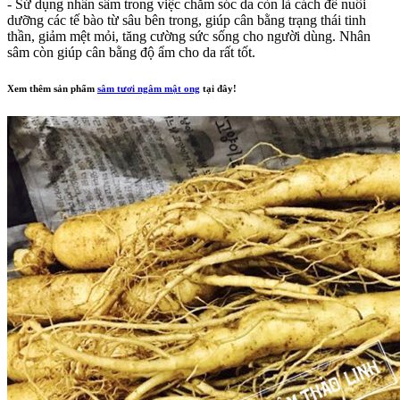
- Sử dụng nhân sâm trong việc chăm sóc da còn là cách để nuôi
dưỡng các tế bào từ sâu bên trong, giúp cân bằng trạng thái tinh
thần, giảm mệt mỏi, tăng cường sức sống cho người dùng. Nhân
sâm còn giúp cân bằng độ ẩm cho da rất tốt.
Xem thêm sản phẩm
sâm tươi ngâm mật ong
tại đây!