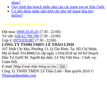
nhau?
Quy trình thu hoạch nhân sâm của các trang trại tại Hàn Quốc
Có nên dùng nhân sâm tươi cho phụ nữ mang thai hay
không?
Click xem bản đồ chỉ đường tại đây
Đặt mua:
0969.35.05.05
(7:30 - 22:00)
Tư vấn:
028.62.790.790
(7:30 - 22:00)
Góp ý:
0979.839.887
(7:30 - 22:00)
CÔNG TY TNHH TMDV LÊ THẢO LINH
107 Nhất Chi Mai, Phường 13, Q.Tân Bình, Tp. Hồ Chí Minh.
Mã số thuế: 0314988214 cấp ngày 13/04/2018 tại Sở Kế Hoạch
Đầu Tư TpHCM.
Người đại diện: Lê Thị Việt Hoa - Chức vụ:
Giám Đốc
E-mail
Gửi
Công Ty TNHH TMDV Lê Thảo Linh - Bản quyền 2010 ©
Nhansamthaolinh.com