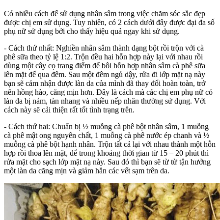
Có nhiều cách để sử dụng nhân sâm trong việc chăm sóc sắc đẹp
được chị em sử dụng. Tuy nhiên, có 2 cách dưới đây được đại đa số
phụ nữ sử dụng bởi cho thấy hiệu quả ngay khi sử dụng.
- Cách thứ nhất: Nghiền nhân sâm thành dạng bột rồi trộn với cà
phê sữa theo tỷ lệ 1:2. Trộn đều hai hỗn hợp này lại với nhau rồi
dùng một cây cọ trang điểm để bôi hỗn hợp nhân sâm cà phê sữa
lên mặt để qua đêm. Sau một đêm ngủ dậy, rửa đi lớp mặt nạ này
bạn sẽ cảm nhận được làn da của mình đã thay đổi hoàn toàn, trở
nên hồng hào, căng mịn hơn. Đây là cách mà các chị em phụ nữ có
làn da bị nám, tàn nhang và nhiều nếp nhăn thường sử dụng. Với
cách này sẽ cải thiện rất tốt tình trạng trên.
- Cách thứ hai: Chuẩn bị ½ muỗng cà phê bột nhân sâm, 1 muỗng
cà phê mật ong nguyên chất, 1 muỗng cà phê nước ép chanh và ½
muỗng cà phê bột hạnh nhân. Trộn tất cả lại với nhau thành một hỗn
hợp rồi thoa lên mặt, để trong khoảng thời gian từ 15 – 20 phút thì
rửa mặt cho sạch lớp mặt nạ này. Sau đó thì bạn sẽ từ từ tận hưởng
một làn da căng mịn và giảm hẳn các vết sạm trên da.