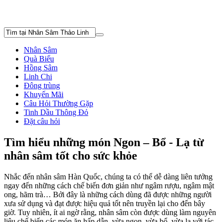
Nhân Sâm
Quà Biếu
Hồng Sâm
Linh Chi
Đông trùng
Khuyến Mãi
Câu Hỏi Thường Gặp
Tinh Dầu Thông Đỏ
Đặt câu hỏi
Tìm hiểu những món Ngon – Bổ - Lạ từ
nhân sâm tốt cho sức khỏe
Nhắc đến nhân sâm Hàn Quốc, chúng ta có thể dễ dàng liên tưởng
ngay đến những cách chế biến đơn giản như ngâm rượu, ngâm mật
ong, hãm trà… Bởi đây là những cách dùng đã được những người
xưa sử dụng và đạt được hiệu quả tốt nên truyền lại cho đến bây
giờ. Tuy nhiên, ít ai ngờ rằng, nhân sâm còn được dùng làm nguyên
liệu chế biến các món ăn hấp dẫn, vừa ngon, vừa bổ, vừa lạ với tác