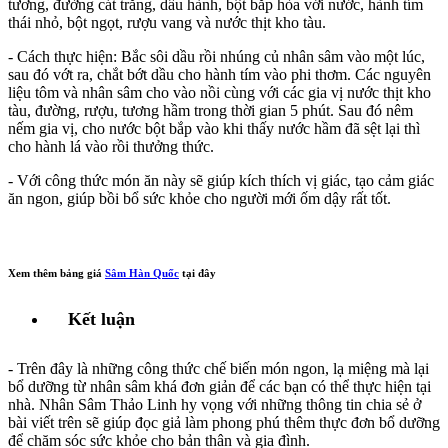
tương, đường cát trắng, dầu hành, bột bắp hòa với nước, hành tím
thái nhỏ, bột ngọt, rượu vang và nước thịt kho tàu.
- Cách thực hiện: Bắc sôi dầu rồi nhúng củ nhân sâm vào một lúc,
sau đó vớt ra, chắt bớt dầu cho hành tím vào phi thơm. Các nguyên
liệu tôm và nhân sâm cho vào nồi cùng với các gia vị nước thịt kho
tàu, đường, rượu, tương hầm trong thời gian 5 phút. Sau đó nêm
nếm gia vị, cho nước bột bắp vào khi thấy nước hầm đã sệt lại thì
cho hành lá vào rồi thưởng thức.
- Với công thức món ăn này sẽ giúp kích thích vị giác, tạo cảm giác
ăn ngon, giúp bồi bổ sức khỏe cho người mới ốm dậy rất tốt.
Xem thêm bảng giá
Sâm Hàn Quốc
tại đây
Kết luận
- Trên đây là những công thức chế biến món ngon, lạ miệng mà lại
bổ dưỡng từ nhân sâm khá đơn giản để các bạn có thể thực hiện tại
nhà. Nhân Sâm Thảo Linh hy vọng với những thông tin chia sẻ ở
bài viết trên sẽ giúp đọc giả làm phong phú thêm thực đơn bổ dưỡng
để chăm sóc sức khỏe cho bản thân và gia đình.