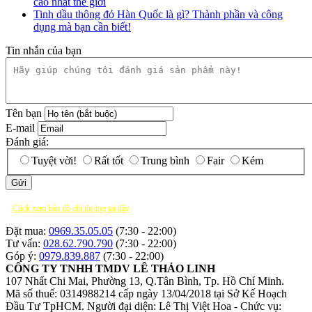
cao nhất thế giới
Tinh dầu thông đỏ Hàn Quốc là gì? Thành phần và công
dụng mà bạn cần biết!
Tin nhắn của bạn
Tên bạn
E-mail
Đánh giá:
Tuyệt vời!
Rất tốt
Trung bình
Fair
Kém
Click xem bản đồ chỉ đường tại đây
Đặt mua:
0969.35.05.05
(7:30 - 22:00)
Tư vấn:
028.62.790.790
(7:30 - 22:00)
Góp ý:
0979.839.887
(7:30 - 22:00)
CÔNG TY TNHH TMDV LÊ THẢO LINH
107 Nhất Chi Mai, Phường 13, Q.Tân Bình, Tp. Hồ Chí Minh.
Mã số thuế: 0314988214 cấp ngày 13/04/2018 tại Sở Kế Hoạch
Đầu Tư TpHCM.
Người đại diện: Lê Thị Việt Hoa - Chức vụ: