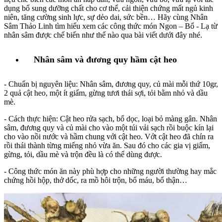
dụng bổ sung dưỡng chất cho cơ thể, cải thiện chứng mất ngủ kinh
niên, tăng cường sinh lực, sự dẻo dai, sức bền… Hãy cùng Nhân
Sâm Thảo Linh tìm hiểu xem các công thức món Ngon – Bổ - Lạ từ
nhân sâm được chế biến như thế nào qua bài viết dưới đây nhé.
Nhân sâm và đương quy hầm cật heo
- Chuẩn bị nguyên liệu: Nhân sâm, đương quy, củ mài mỗi thứ 10gr,
2 quả cật heo, một ít giấm, gừng tươi thái sợi, tỏi bằm nhỏ và dầu
mè.
- Cách thực hiện: Cật heo rửa sạch, bổ dọc, loại bỏ màng gân. Nhân
sâm, đương quy và củ mài cho vào một túi vải sạch rồi buộc kín lại
cho vào nồi nước và hầm chung với cật heo. Vớt cật heo đã chín ra
rồi thái thành từng miếng nhỏ vừa ăn. Sau đó cho các gia vị giấm,
gừng, tỏi, dầu mè và trộn đều là có thể dùng được.
- Công thức món ăn này phù hợp cho những người thường hay mắc
chứng hồi hộp, thở dốc, ra mồ hôi trộn, bổ máu, bổ thận…