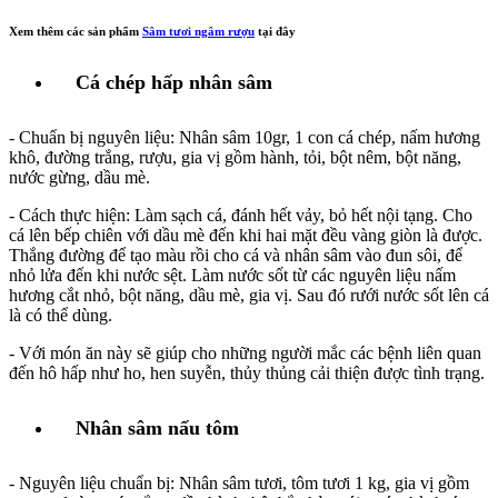
Xem thêm các sản phẩm
Sâm tươi ngâm rượu
tại đây
Cá chép hấp nhân sâm
- Chuẩn bị nguyên liệu: Nhân sâm 10gr, 1 con cá chép, nấm hương
khô, đường trắng, rượu, gia vị gồm hành, tỏi, bột nêm, bột năng,
nước gừng, dầu mè.
- Cách thực hiện: Làm sạch cá, đánh hết vảy, bỏ hết nội tạng. Cho
cá lên bếp chiên với dầu mè đến khi hai mặt đều vàng giòn là được.
Thắng đường để tạo màu rồi cho cá và nhân sâm vào đun sôi, để
nhỏ lửa đến khi nước sệt. Làm nước sốt từ các nguyên liệu nấm
hương cắt nhỏ, bột năng, dầu mè, gia vị. Sau đó rưới nước sốt lên cá
là có thể dùng.
- Với món ăn này sẽ giúp cho những người mắc các bệnh liên quan
đến hô hấp như ho, hen suyễn, thủy thủng cải thiện được tình trạng.
Nhân sâm nấu tôm
- Nguyên liệu chuẩn bị: Nhân sâm tươi, tôm tươi 1 kg, gia vị gồm