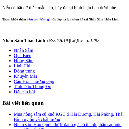
Nếu có bất cứ thắc mắc nào, hãy để lại bình luận bên dưới nhé.
Tham khảo thêm
Sâm tươi hầm gà
rất đẹp và lựa chọn kỹ tại Nhân Sâm Thảo Linh.
Nhân Sâm Thảo Linh
|
03/22/2019
|
Lượt xem:
1292
Nhân Sâm
Quà Biếu
Hồng Sâm
Linh Chi
Đông trùng
Khuyến Mãi
Câu Hỏi Thường Gặp
Tinh Dầu Thông Đỏ
Đặt câu hỏi
Bài viết liên quan
Mua hồng sâm củ khô KGC ở Hải Dương, Hải Phòng, Thái
Bình uy tín và chất lượng
Nhân sâm Hàn Quốc được đánh giá có thành phần saponin