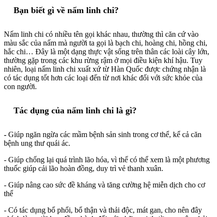
Bạn biết gì về nấm linh chi?
Nấm linh chi có nhiều tên gọi khác nhau, thường thì căn cứ vào
màu sắc của nấm mà người ta gọi là bạch chi, hoàng chi, hồng chi,
hắc chi… Đây là một dạng thực vật sống trên thân các loài cây lớn,
thường gặp trong các khu rừng rậm ở mọi điều kiện khí hậu. Tuy
nhiên, loại nấm linh chi xuất xứ từ Hàn Quốc được chứng nhận là
có tác dụng tốt hơn các loại đến từ nơi khác đối với sức khỏe của
con người.
Tác dụng của nấm linh chi là gì?
-
Giúp ngăn ngừa các mầm bệnh sản sinh trong cơ thể, kể cả căn
bệnh ung thư quái ác.
- Giúp chống lại quá trình lão hóa, vì thế có thể xem là một phương
thuốc giúp cải lão hoàn đồng, duy trì vẻ thanh xuân.
- Giúp nâng cao sức đề kháng và tăng cường hệ miễn dịch cho cơ
thể
- Có tác dụng bổ phổi, bổ thận và thải độc, mát gan, cho nên đây