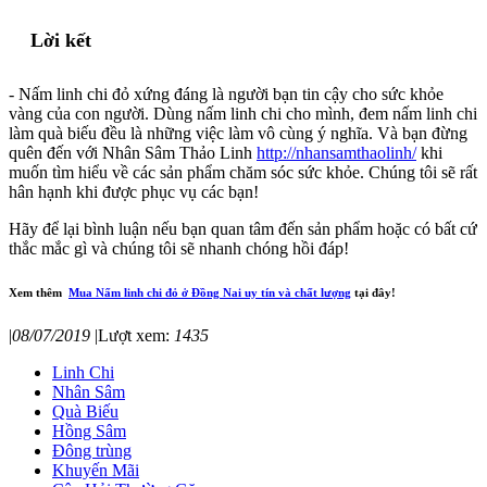
Lời kết
- Nấm linh chi đỏ xứng đáng là người bạn tin cậy cho sức khỏe
vàng của con người. Dùng nấm linh chi cho mình, đem nấm linh chi
làm quà biếu đều là những việc làm vô cùng ý nghĩa. Và bạn đừng
quên đến với Nhân Sâm Thảo Linh
http://nhansamthaolinh/
khi
muốn tìm hiểu về các sản phẩm chăm sóc sức khỏe. Chúng tôi sẽ rất
hân hạnh khi được phục vụ các bạn!
Hãy để lại bình luận nếu bạn quan tâm đến sản phẩm hoặc có bất cứ
thắc mắc gì và chúng tôi sẽ nhanh chóng hồi đáp!
Xem thêm
Mua Nấm linh chi đỏ ở Đồng Nai uy tín và chất lượng
tại đây!
|
08/07/2019
|
Lượt xem:
1435
Linh Chi
Nhân Sâm
Quà Biếu
Hồng Sâm
Đông trùng
Khuyến Mãi