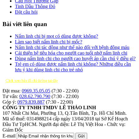
Câu Hỏi Thường Gặp
Tinh Dầu Thông Đỏ
Đặt câu hỏi
Bài viết liên quan
Nấm linh chi bị mọt có dùng được không?
Làm sao biết nấm linh chi bị mốc?
Nấm linh chi tác động như thế nào đối với bệnh đông máu
Cải thiện hệ tiêu hóa cho người cao tuổi nhờ nấm linh chi
Dùng nấm linh chi cho người cao huyết áp cần chú ý điều gì?
Trẻ em có dùng được nấm linh chi không? Những điều cần
lưu ý khi dùng linh chi cho trẻ nhỏ
Click xem bản đồ chỉ đường tại đây
Đặt mua:
0969.35.05.05
(7:30 - 22:00)
Tư vấn:
028.62.790.790
(7:30 - 22:00)
Góp ý:
0979.839.887
(7:30 - 22:00)
CÔNG TY TNHH TMDV LÊ THẢO LINH
107 Nhất Chi Mai, Phường 13, Q.Tân Bình, Tp. Hồ Chí Minh.
Mã số thuế: 0314988214 cấp ngày 13/04/2018 tại Sở Kế Hoạch
Đầu Tư TpHCM.
Người đại diện: Lê Thị Việt Hoa - Chức vụ:
Giám Đốc
E-mail
Gửi