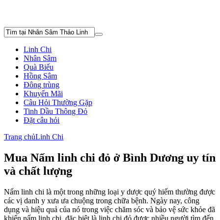
Linh Chi
Nhân Sâm
Quà Biếu
Hồng Sâm
Đông trùng
Khuyến Mãi
Câu Hỏi Thường Gặp
Tinh Dầu Thông Đỏ
Đặt câu hỏi
Trang chủ
Linh Chi
Mua Nấm linh chi đỏ ở Bình Dương uy tín
và chất lượng
Nấm linh chi là một trong những loại y dược quý hiếm thường được
các vị danh y xưa ưa chuộng trong chữa bệnh. Ngày nay, công
dụng và hiệu quả của nó trong việc chăm sóc và bảo vệ sức khỏe đã
khiến nấm linh chi, đặc biệt là linh chi đỏ được nhiều người tìm đến,