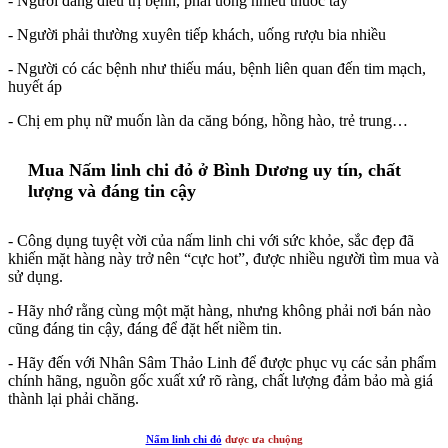
- Người đang điều trị bệnh, phải uống nhiều thuốc tây
- Người phải thường xuyên tiếp khách, uống rượu bia nhiều
- Người có các bệnh như thiếu máu, bệnh liên quan đến tim mạch,
huyết áp
- Chị em phụ nữ muốn làn da căng bóng, hồng hào, trẻ trung…
Mua Nấm linh chi đỏ ở Bình Dương uy tín, chất
lượng và đáng tin cậy
- Công dụng tuyệt vời của nấm linh chi với sức khỏe, sắc đẹp đã
khiến mặt hàng này trở nên “cực hot”, được nhiều người tìm mua và
sử dụng.
- Hãy nhớ rằng cùng một mặt hàng, nhưng không phải nơi bán nào
cũng đáng tin cậy, đáng để đặt hết niềm tin.
- Hãy đến với Nhân Sâm Thảo Linh để được phục vụ các sản phẩm
chính hãng, nguồn gốc xuất xứ rõ ràng, chất lượng đảm bảo mà giá
thành lại phải chăng.
Nấm linh chi đỏ
được ưa chuộng