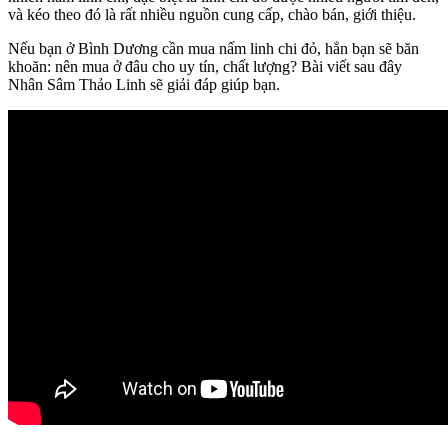
và kéo theo đó là rất nhiều nguồn cung cấp, chào bán, giới thiệu.
Nếu bạn ở Bình Dương cần mua nấm linh chi đỏ, hẳn bạn sẽ băn
khoăn: nên mua ở đâu cho uy tín, chất lượng? Bài viết sau đây
Nhân Sâm Thảo Linh sẽ giải đáp giúp bạn.