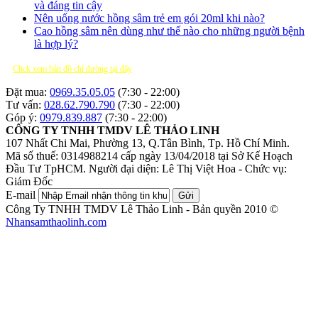
và đáng tin cậy
Nên uống nước hồng sâm trẻ em gói 20ml khi nào?
Cao hồng sâm nên dùng như thế nào cho những người bệnh
là hợp lý?
Click xem bản đồ chỉ đường tại đây
Đặt mua:
0969.35.05.05
(7:30 - 22:00)
Tư vấn:
028.62.790.790
(7:30 - 22:00)
Góp ý:
0979.839.887
(7:30 - 22:00)
CÔNG TY TNHH TMDV LÊ THẢO LINH
107 Nhất Chi Mai, Phường 13, Q.Tân Bình, Tp. Hồ Chí Minh.
Mã số thuế: 0314988214 cấp ngày 13/04/2018 tại Sở Kế Hoạch
Đầu Tư TpHCM.
Người đại diện: Lê Thị Việt Hoa - Chức vụ:
Giám Đốc
E-mail
Gửi
Công Ty TNHH TMDV Lê Thảo Linh - Bản quyền 2010 ©
Nhansamthaolinh.com