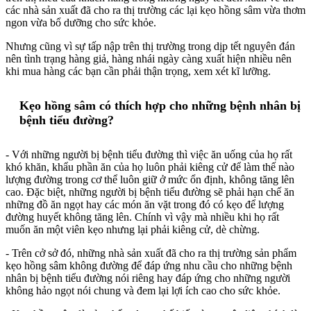
các nhà sản xuất đã cho ra thị trường các lại kẹo hồng sâm vừa thơm
ngon vừa bổ dưỡng cho sức khỏe.
Nhưng cũng vì sự tấp nập trên thị trường trong dịp tết nguyên đán
nên tình trạng hàng giả, hàng nhái ngày càng xuất hiện nhiều nên
khi mua hàng các bạn cần phải thận trọng, xem xét kĩ lưỡng.
Kẹo hồng sâm có thích hợp cho những bệnh nhân bị
bệnh tiểu đường?
- Với những người bị bệnh tiểu đường thì việc ăn uống của họ rất
khó khăn, khẩu phần ăn của họ luôn phải kiêng cử để làm thế nào
lượng đường trong cơ thể luôn giữ ở mức ổn định, không tăng lên
cao. Đặc biệt, những người bị bệnh tiểu đường sẽ phải hạn chế ăn
những đồ ăn ngọt hay các món ăn vặt trong đó có kẹo để lượng
đường huyết không tăng lên. Chính vì vậy mà nhiều khi họ rất
muốn ăn một viên kẹo nhưng lại phải kiêng cử, dè chừng.
- Trên cở sở đó, những nhà sản xuất đã cho ra thị trường sản phẩm
kẹo hồng sâm không đường để đáp ứng nhu cầu cho những bệnh
nhân bị bệnh tiểu đường nói riêng hay đáp ứng cho những người
không hảo ngọt nói chung và đem lại lợi ích cao cho sức khỏe.