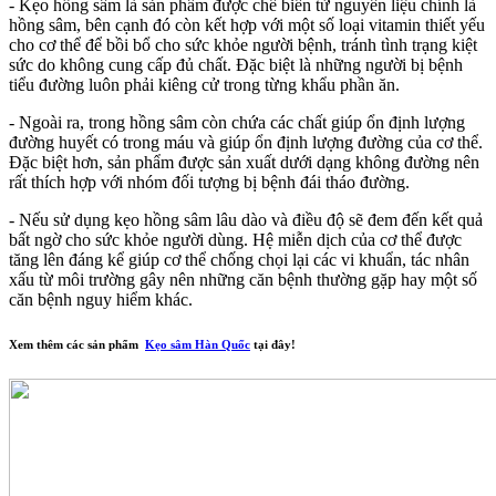
- Kẹo hồng sâm là sản phẩm được chế biến từ nguyên liệu chính là
hồng sâm, bên cạnh đó còn kết hợp với một số loại vitamin thiết yếu
cho cơ thể để bồi bổ cho sức khỏe người bệnh, tránh tình trạng kiệt
sức do không cung cấp đủ chất. Đặc biệt là những người bị bệnh
tiểu đường luôn phải kiêng cử trong từng khẩu phần ăn.
- Ngoài ra, trong hồng sâm còn chứa các chất giúp ổn định lượng
đường huyết có trong máu và giúp ổn định lượng đường của cơ thể.
Đặc biệt hơn, sản phẩm được sản xuất dưới dạng không đường nên
rất thích hợp với nhóm đối tượng bị bệnh đái tháo đường.
- Nếu sử dụng kẹo hồng sâm lâu dào và điều độ sẽ đem đến kết quả
bất ngờ cho sức khỏe người dùng. Hệ miễn dịch của cơ thể được
tăng lên đáng kể giúp cơ thể chống chọi lại các vi khuẩn, tác nhân
xấu từ môi trường gây nên những căn bệnh thường gặp hay một số
căn bệnh nguy hiểm khác.
Xem thêm các sản phẩm
Kẹo sâm Hàn Quốc
tại đây!