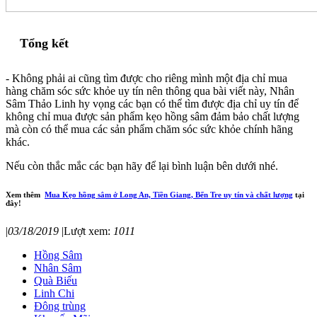
Tổng kết
- Không phải ai cũng tìm được cho riêng mình một địa chỉ mua
hàng chăm sóc sức khỏe uy tín nên thông qua bài viết này, Nhân
Sâm Thảo Linh hy vọng các bạn có thể tìm được địa chỉ uy tín để
không chỉ mua được sản phẩm kẹo hồng sâm đảm bảo chất lượng
mà còn có thể mua các sản phẩm chăm sóc sức khỏe chính hãng
khác.
Nếu còn thắc mắc các bạn hãy để lại bình luận bên dưới nhé.
Xem thêm
Mua Kẹo hồng sâm ở Long An, Tiền Giang, Bến Tre uy tín và chất lượng
tại
đây!
|
03/18/2019
|
Lượt xem:
1011
Hồng Sâm
Nhân Sâm
Quà Biếu
Linh Chi
Đông trùng