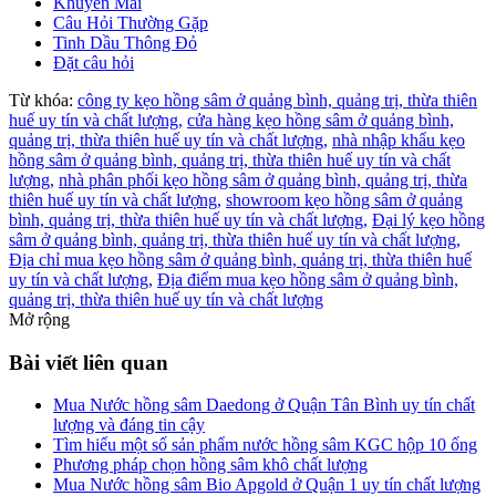
Khuyến Mãi
Câu Hỏi Thường Gặp
Tinh Dầu Thông Đỏ
Đặt câu hỏi
Từ khóa:
công ty kẹo hồng sâm ở quảng bình, quảng trị, thừa thiên
huế uy tín và chất lượng,
cửa hàng kẹo hồng sâm ở quảng bình,
quảng trị, thừa thiên huế uy tín và chất lượng,
nhà nhập khẩu kẹo
hồng sâm ở quảng bình, quảng trị, thừa thiên huế uy tín và chất
lượng,
nhà phân phối kẹo hồng sâm ở quảng bình, quảng trị, thừa
thiên huế uy tín và chất lượng,
showroom kẹo hồng sâm ở quảng
bình, quảng trị, thừa thiên huế uy tín và chất lượng,
Đại lý kẹo hồng
sâm ở quảng bình, quảng trị, thừa thiên huế uy tín và chất lượng,
Địa chỉ mua kẹo hồng sâm ở quảng bình, quảng trị, thừa thiên huế
uy tín và chất lượng,
Địa điểm mua kẹo hồng sâm ở quảng bình,
quảng trị, thừa thiên huế uy tín và chất lượng
Mở rộng
Bài viết liên quan
Mua Nước hồng sâm Daedong ở Quận Tân Bình uy tín chất
lượng và đáng tin cậy
Tìm hiểu một số sản phẩm nước hồng sâm KGC hộp 10 ống
Phương pháp chọn hồng sâm khô chất lượng
Mua Nước hồng sâm Bio Apgold ở Quận 1 uy tín chất lượng