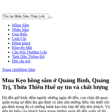
Hồng Sâm
Nhân Sâm
Quà Biếu
Linh Chi
Đông trùng
Khuyến Mãi
Câu Hỏi Thường Gặp
Tinh Dầu Thông Đỏ
Đặt câu hỏi
Trang chủ
Hồng Sâm
Mua Kẹo hồng sâm ở Quảng Bình, Quảng
Trị, Thừa Thiên Huế uy tín và chất lượng
Đã đến giờ khắc đếm ngược những ngày tết đến, con cháu đã quay
quần trong sự đầm ấm gia đình và sắm sửa những điều cần thiết cho
gia đình trong đó có những bánh kẹo bày bàn để tiếp đón khách. Và
trên thị hiếu của khách hàng trong những ngày tết đến xuân về thì