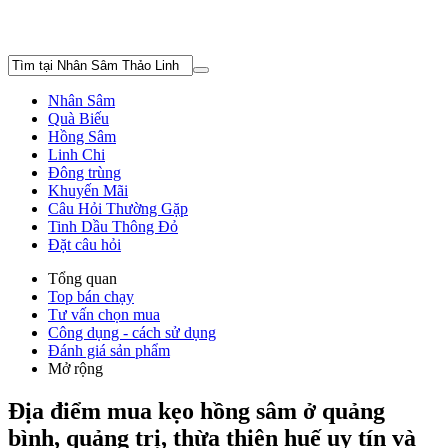
Nhân Sâm
Quà Biếu
Hồng Sâm
Linh Chi
Đông trùng
Khuyến Mãi
Câu Hỏi Thường Gặp
Tinh Dầu Thông Đỏ
Đặt câu hỏi
Tổng quan
Top bán chạy
Tư vấn chọn mua
Công dụng - cách sử dụng
Đánh giá sản phẩm
Mở rộng
Địa điểm mua kẹo hồng sâm ở quảng
bình, quảng trị, thừa thiên huế uy tín và