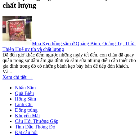
chất lượng
Mua Kẹo hồng sâm ở Quảng Bình, Quảng Trị, Thừa
Thiên Huế uy tín và chất lượng
Đã đến giờ khắc đếm ngược những ngày tết đến, con cháu đã quay
quần trong sự đầm ấm gia đình và sắm sửa những điều cần thiết cho
gia đình trong đó có những bánh kẹo bày bàn để tiếp đón khách.
Và...
Xem chi tiết →
Nhân Sâm
Quà Biếu
Hồng Sâm
Linh Chi
Đông trùng
Khuyến Mãi
Câu Hỏi Thường Gặp
Tinh Dầu Thông Đỏ
Đặt câu hỏi