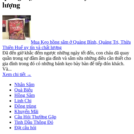
lượng
Mua Kẹo hồng sâm ở Quảng Bình, Quảng Trị, Thừa
Thiên Huế uy tín và chất lượng
Đã đến giờ khắc đếm ngược những ngày tết đến, con cháu đã quay
quần trong sự đầm ấm gia đình và sắm sửa những điều cần thiết cho
gia đình trong đó có những bánh kẹo bày bàn để tiếp đón khách.
Và...
Xem chi tiết →
Nhân Sâm
Quà Biếu
Hồng Sâm
Linh Chi
Đông trùng
Khuyến Mãi
Câu Hỏi Thường Gặp
Tinh Dầu Thông Đỏ
Đặt câu hỏi