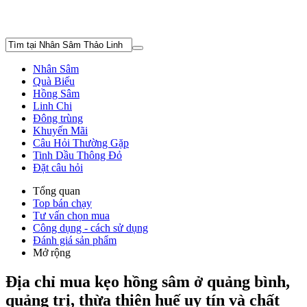
Nhân Sâm
Quà Biếu
Hồng Sâm
Linh Chi
Đông trùng
Khuyến Mãi
Câu Hỏi Thường Gặp
Tinh Dầu Thông Đỏ
Đặt câu hỏi
Tổng quan
Top bán chạy
Tư vấn chọn mua
Công dụng - cách sử dụng
Đánh giá sản phẩm
Mở rộng
Địa chỉ mua kẹo hồng sâm ở quảng bình,
quảng trị, thừa thiên huế uy tín và chất