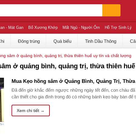
an - Mát Gan
Bổ Xương Khớp
Mất Ngủ - Người Ốm
Hỗ Trợ Sinh Lý
Chi
Đông trùng
Quà biếu
Tinh Dầu Thông
Câ
ồng sâm ở quảng bình, quảng trị, thừa thiên huế uy tín và chất lượng
sâm ở quảng bình, quảng trị, thừa thiên huế
Mua Kẹo hồng sâm ở Quảng Bình, Quảng Trị, Thừa T
Đã đến giờ khắc đếm ngược những ngày tết đến, con cháu đã
cần thiết cho gia đình trong đó có những bánh kẹo bày bàn để t
Xem chi tiết →