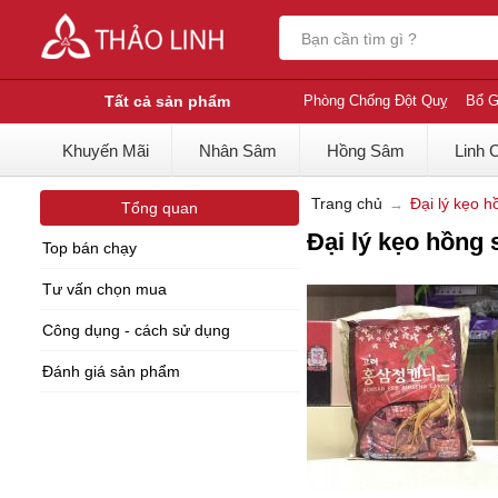
Tất cả sản phẩm
Phòng Chống Đột Quỵ
Bổ G
Khuyến Mãi
Nhân Sâm
Hồng Sâm
Linh 
Trang chủ
Đại lý kẹo h
Tổng quan
Đại lý kẹo hồng 
Top bán chạy
Tư vấn chọn mua
Công dụng - cách sử dụng
Đánh giá sản phẩm