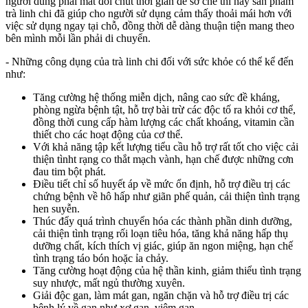
người dùng phải mất đôi chút thời gian để sơ chế thì nay sản phẩm
trà linh chi đã giúp cho người sử dụng cảm thấy thoải mái hơn với
việc sử dụng ngay tại chỗ, đồng thời dễ dàng thuận tiện mang theo
bên mình mỗi lần phải di chuyển.
- Những công dụng của trà linh chi đối với sức khỏe có thể kể đến
như:
Tăng cường hệ thống miễn dịch, nâng cao sức đề kháng,
phòng ngừa bệnh tật, hỗ trợ bài trừ các độc tố ra khỏi cơ thể,
đồng thời cung cấp hàm lượng các chất khoáng, vitamin cần
thiết cho các hoạt động của cơ thể.
Với khả năng tập kết lượng tiểu cầu hỗ trợ rất tốt cho việc cải
thiện tìnht rạng co thắt mạch vành, hạn chế được những cơn
đau tim bột phát.
Điều tiết chỉ số huyết áp về mức ổn định, hỗ trợ điều trị các
chứng bệnh về hô hấp như giãn phế quản, cải thiện tình trạng
hen suyễn.
Thúc đẩy quá trình chuyển hóa các thành phần dinh dưỡng,
cải thiện tình trạng rối loạn tiêu hóa, tăng khả năng hấp thụ
dưỡng chất, kích thích vị giác, giúp ăn ngon miệng, hạn chế
tình trạng táo bón hoặc ỉa chảy.
Tăng cường hoạt động của hệ thần kinh, giảm thiểu tình trạng
suy nhược, mất ngủ thường xuyên.
Giải độc gan, làm mát gan, ngăn chặn và hỗ trợ điều trị các
bệnh lý về gan như xơ gan, viêm gan…