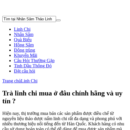
Linh Chi
Nhân Sâm
Quà Biếu
Hồng Sâm
Đông trùng
Khuyến Mãi
Câu Hỏi Thường Gặp
Tinh Dầu Thông Đỏ
Đặt câu hỏi
Trang chủ
Linh Chi
Trà linh chi mua ở đâu chính hãng và uy
tín ?
Hiện nay, thị trường mua bán các sản phẩm được điều chế từ
nguyên liệu thảo dược nấm linh chi rất đa dạng và phong phú với
nhiều thương hiệu nổi tiếng đến từ Hàn Quốc. Khách hàng có nhu
cầu sử dụng hoàn toàn có thể dễ dàng để mua được sản phẩm mà