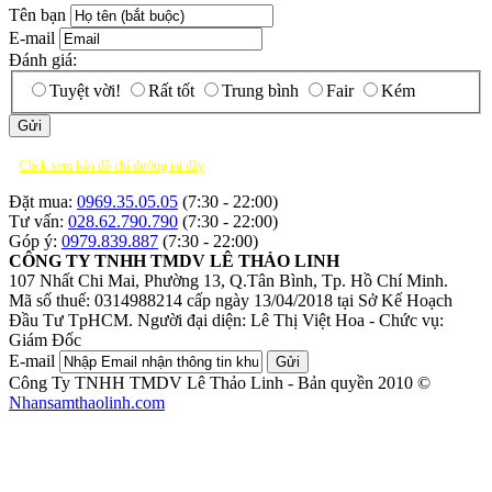
Tên bạn
E-mail
Đánh giá:
Tuyệt vời!
Rất tốt
Trung bình
Fair
Kém
Click xem bản đồ chỉ đường tại đây
Đặt mua:
0969.35.05.05
(7:30 - 22:00)
Tư vấn:
028.62.790.790
(7:30 - 22:00)
Góp ý:
0979.839.887
(7:30 - 22:00)
CÔNG TY TNHH TMDV LÊ THẢO LINH
107 Nhất Chi Mai, Phường 13, Q.Tân Bình, Tp. Hồ Chí Minh.
Mã số thuế: 0314988214 cấp ngày 13/04/2018 tại Sở Kế Hoạch
Đầu Tư TpHCM.
Người đại diện: Lê Thị Việt Hoa - Chức vụ:
Giám Đốc
E-mail
Gửi
Công Ty TNHH TMDV Lê Thảo Linh - Bản quyền 2010 ©
Nhansamthaolinh.com