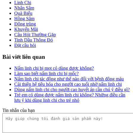
Linh Chi
Nhân Sâm
Quà Biếu
Hồng Sâm
Đông trùng
Khuyến Mãi
Câu Hỏi Thường Gặp
Tinh Dầu Thông Đỏ
Đặt câu hỏi
Bài viết liên quan
Nấm linh chi bị mọt có dùng được không?
Làm sao biết nấm linh chi bị mốc?
Nấm linh chi tác động như thế nào đối với bệnh đông máu
Cải thiện hệ tiêu hóa cho người cao tuổi nhờ nấm linh chi
Dùng nấm linh chi cho người cao huyết áp cần chú ý điều gì?
Trẻ em có dùng được nấm linh chi không? Những điều cần
lưu ý khi dùng linh chi cho trẻ nhỏ
Tin nhắn của bạn