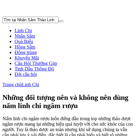
Linh Chi
Nhân Sâm
Quà Biếu
Hồng Sâm
Đông trùng
Khuyến Mãi
Câu Hỏi Thường Gặp
Tinh Dầu Thông Đỏ
Đặt câu hỏi
Trang chủ
Linh Chi
Những đối tượng nên và không nên dùng
nấm linh chi ngâm rượu
Nấm linh chi ngâm rượu luôn đứng đầu trong top những thảo dược
ngâm rượu mang lại những hiệu quả tuyệt vời cho sức khỏe của con
người. Tuy là thảo dược an toàn nhưng khi sử dụng chúng ta vẫn
cần phải lưu ý vài điều, đặc biệt là cần phải hiểu và biết rõ những