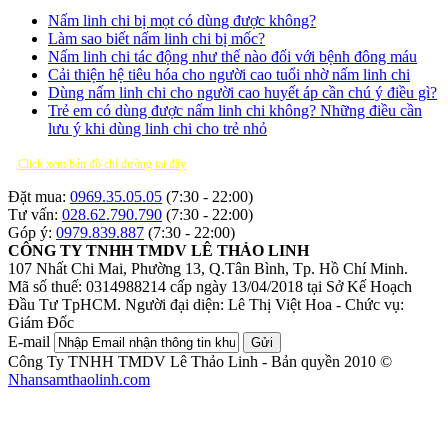
Nấm linh chi bị mọt có dùng được không?
Làm sao biết nấm linh chi bị mốc?
Nấm linh chi tác động như thế nào đối với bệnh đông máu
Cải thiện hệ tiêu hóa cho người cao tuổi nhờ nấm linh chi
Dùng nấm linh chi cho người cao huyết áp cần chú ý điều gì?
Trẻ em có dùng được nấm linh chi không? Những điều cần
lưu ý khi dùng linh chi cho trẻ nhỏ
Click xem bản đồ chỉ đường tại đây
Đặt mua:
0969.35.05.05
(7:30 - 22:00)
Tư vấn:
028.62.790.790
(7:30 - 22:00)
Góp ý:
0979.839.887
(7:30 - 22:00)
CÔNG TY TNHH TMDV LÊ THẢO LINH
107 Nhất Chi Mai, Phường 13, Q.Tân Bình, Tp. Hồ Chí Minh.
Mã số thuế: 0314988214 cấp ngày 13/04/2018 tại Sở Kế Hoạch
Đầu Tư TpHCM.
Người đại diện: Lê Thị Việt Hoa - Chức vụ:
Giám Đốc
E-mail
Gửi
Công Ty TNHH TMDV Lê Thảo Linh - Bản quyền 2010 ©
Nhansamthaolinh.com