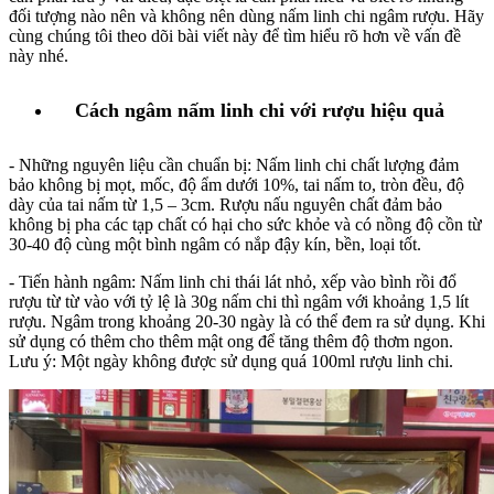
đối tượng nào nên và không nên dùng nấm linh chi ngâm rượu. Hãy
cùng chúng tôi theo dõi bài viết này để tìm hiểu rõ hơn về vấn đề
này nhé.
Cách ngâm nấm linh chi với rượu hiệu quả
- Những nguyên liệu cần chuẩn bị: Nấm linh chi chất lượng đảm
bảo không bị mọt, mốc, độ ẩm dưới 10%, tai nấm to, tròn đều, độ
dày của tai nấm từ 1,5 – 3cm. Rượu nấu nguyên chất đảm bảo
không bị pha các tạp chất có hại cho sức khỏe và có nồng độ cồn từ
30-40 độ cùng một bình ngâm có nắp đậy kín, bền, loại tốt.
- Tiến hành ngâm: Nấm linh chi thái lát nhỏ, xếp vào bình rồi đổ
rượu từ từ vào với tỷ lệ là 30g nấm chi thì ngâm với khoảng 1,5 lít
rượu. Ngâm trong khoảng 20-30 ngày là có thể đem ra sử dụng. Khi
sử dụng có thêm cho thêm mật ong để tăng thêm độ thơm ngon.
Lưu ý: Một ngày không được sử dụng quá 100ml rượu linh chi.