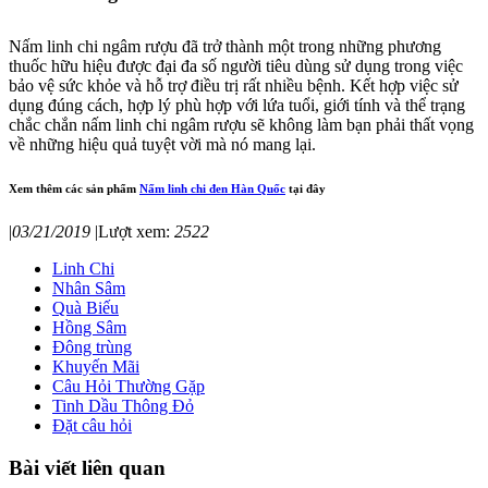
Nấm linh chi ngâm rượu đã trở thành một trong những phương
thuốc hữu hiệu được đại đa số người tiêu dùng sử dụng trong việc
bảo vệ sức khỏe và hỗ trợ điều trị rất nhiều bệnh. Kết hợp việc sử
dụng đúng cách, hợp lý phù hợp với lứa tuổi, giới tính và thể trạng
chắc chắn nấm linh chi ngâm rượu sẽ không làm bạn phải thất vọng
về những hiệu quả tuyệt vời mà nó mang lại.
Xem thêm các sản phẩm
Nấm linh chi đen Hàn Quốc
tại đây
|
03/21/2019
|
Lượt xem:
2522
Linh Chi
Nhân Sâm
Quà Biếu
Hồng Sâm
Đông trùng
Khuyến Mãi
Câu Hỏi Thường Gặp
Tinh Dầu Thông Đỏ
Đặt câu hỏi
Bài viết liên quan