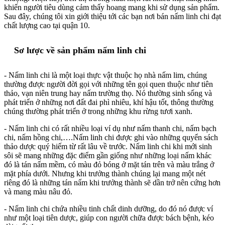
khiến người tiêu dùng cảm thấy hoang mang khi sử dụng sản phẩm.
Sau đây, chúng tôi xin giới thiệu tới các bạn nơi bán nấm linh chi đạt
chất lượng cao tại quận 10.
Sơ lược về sản phẩm nấm linh chi
- Nấm linh chi là một loại thực vật thuộc họ nhà nấm lim, chúng
thường được người đời gọi với những tên gọi quen thuộc như tiên
thảo, vạn niên trung hay nấm trường thọ. Nó thường sinh sống và
phát triển ở những nơi đất đai phì nhiêu, khí hậu tốt, thông thường
chúng thường phát triển ở trong những khu rừng tươi xanh.
- Nấm linh chi có rất nhiều loại ví dụ như nấm thanh chi, nấm bạch
chi, nấm hồng chi,….Nấm linh chi được ghi vào những quyển sách
thảo dược quý hiếm từ rất lâu về trước. Nấm linh chi khi mới sinh
sôi sẽ mang những đặc điểm gần giống như những loại nấm khác
đó là tán nấm mềm, có màu đỏ bóng ở mặt tán trên và màu trắng ở
mặt phía dưới. Nhưng khi trưởng thành chúng lại mang một nét
riêng đó là những tán nấm khi trưởng thành sẽ dần trở nên cứng hơn
và mang màu nâu đỏ.
- Nấm linh chi chứa nhiều tinh chất dinh dưỡng, do đó nó được ví
như một loại tiên dược, giúp con người chữa được bách bệnh, kéo