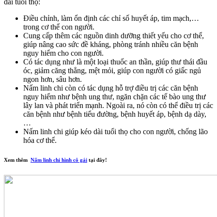
dài tuổi thọ:
Điều chỉnh, làm ổn định các chỉ số huyết áp, tim mạch,…
trong cơ thể con người.
Cung cấp thêm các nguồn dinh dưỡng thiết yếu cho cơ thể,
giúp nâng cao sức đề kháng, phòng tránh nhiều căn bệnh
nguy hiểm cho con người.
Có tác dụng như là một loại thuốc an thần, giúp thư thái đầu
óc, giảm căng thẳng, mệt mỏi, giúp con người có giấc ngủ
ngon hơn, sâu hơn.
Nấm linh chi còn có tác dụng hỗ trợ điều trị các căn bệnh
nguy hiểm như bệnh ung thư, ngăn chặn các tế bào ung thư
lây lan và phát triển mạnh. Ngoài ra, nó còn có thể điều trị các
căn bệnh như bệnh tiểu đường, bệnh huyết áp, bệnh dạ dày,
…
Nấm linh chi giúp kéo dài tuổi thọ cho con người, chống lão
hóa cơ thể.
Xem thêm
Nấm linh chi hình cô gái
tại đây!