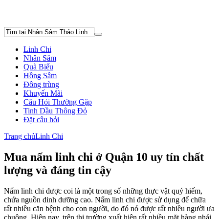
Linh Chi
Nhân Sâm
Quà Biếu
Hồng Sâm
Đông trùng
Khuyến Mãi
Câu Hỏi Thường Gặp
Tinh Dầu Thông Đỏ
Đặt câu hỏi
Trang chủ
Linh Chi
Mua nấm linh chi ở Quận 10 uy tín chất
lượng và đáng tin cậy
Nấm linh chi được coi là một trong số những thực vật quý hiếm,
chứa nguồn dinh dưỡng cao. Nấm linh chi được sử dụng để chữa
rất nhiều căn bệnh cho con người, do đó nó được rất nhiều người ưa
chuộng. Hiện nay, trên thị trường xuất hiện rất nhiều mặt hàng nhái