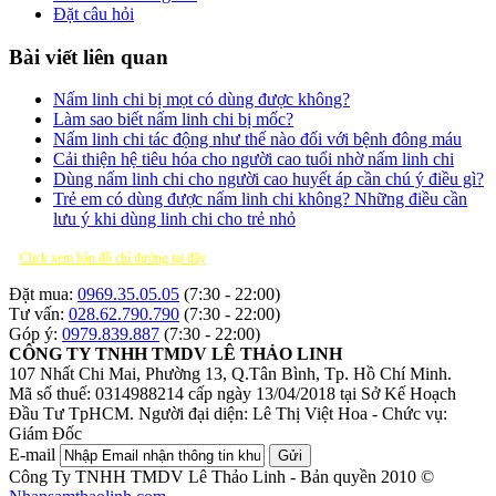
Đặt câu hỏi
Bài viết liên quan
Nấm linh chi bị mọt có dùng được không?
Làm sao biết nấm linh chi bị mốc?
Nấm linh chi tác động như thế nào đối với bệnh đông máu
Cải thiện hệ tiêu hóa cho người cao tuổi nhờ nấm linh chi
Dùng nấm linh chi cho người cao huyết áp cần chú ý điều gì?
Trẻ em có dùng được nấm linh chi không? Những điều cần
lưu ý khi dùng linh chi cho trẻ nhỏ
Click xem bản đồ chỉ đường tại đây
Đặt mua:
0969.35.05.05
(7:30 - 22:00)
Tư vấn:
028.62.790.790
(7:30 - 22:00)
Góp ý:
0979.839.887
(7:30 - 22:00)
CÔNG TY TNHH TMDV LÊ THẢO LINH
107 Nhất Chi Mai, Phường 13, Q.Tân Bình, Tp. Hồ Chí Minh.
Mã số thuế: 0314988214 cấp ngày 13/04/2018 tại Sở Kế Hoạch
Đầu Tư TpHCM.
Người đại diện: Lê Thị Việt Hoa - Chức vụ:
Giám Đốc
E-mail
Gửi
Công Ty TNHH TMDV Lê Thảo Linh - Bản quyền 2010 ©