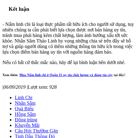
Kết luận
- Nấm linh chi là loại thực phẩm rất hữu ích cho người sử dụng, tuy
nhiên chúng ta cần phải biết lựa chọn được nơi bán hàng uy tín,
tránh mua phải hàng kém chất lượng, làm ảnh hưởng xấu tới sức
khỏe. Nhân Sâm Thảo Linh hy vọng những chia sẻ trên đây sẽ hỗ
trợ và giúp người dùng có thêm những thông tin hữu ích trong việc
lựa chọn điểm bán hàng uy tín với nguồn hàng đảm bảo.
Nếu có bất cứ thắc mắc nào, hãy để lại bình luận bên dưới nhé.
Xem thêm
Mua Nấm linh chi ở Quận 11 uy tín chất lượng và đáng tin cậy
tại đây!
|
06/09/2019
|
Lượt xem:
928
Linh Chi
Nhân Sâm
Quà Biếu
Hồng Sâm
Đông trùng
Khuyến Mãi
Câu Hỏi Thường Gặp
Tinh Dầu Thông Đỏ