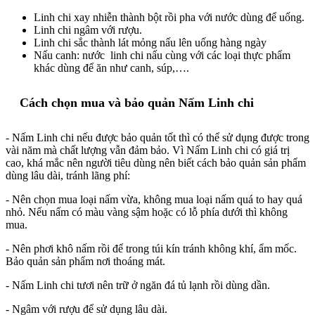
Linh chi xay nhiễn thành bột rồi pha với nước dùng để uống.
Linh chi ngâm với rượu.
Linh chi sắc thành lát mỏng nấu lên uống hàng ngày
Nấu canh: nước linh chi nấu cùng với các loại thực phẩm
khác dùng để ăn như canh, súp,….
Cách chọn mua và bảo quản Nấm Linh chi
- Nấm Linh chi nếu được bảo quản tốt thì có thể sử dụng được trong
vài năm mà chất lượng vẫn đảm bảo. Vì Nấm Linh chi có giá trị
cao, khá mắc nên người tiêu dùng nên biết cách bảo quản sản phẩm
dùng lâu dài, tránh lãng phí:
- Nên chọn mua loại nấm vừa, không mua loại nấm quá to hay quá
nhỏ. Nếu nấm có màu vàng sậm hoặc có lỗ phía dưới thì không
mua.
- Nên phơi khô nấm rồi để trong túi kín tránh không khí, ẩm mốc.
Bảo quản sản phẩm nơi thoáng mát.
- Nấm Linh chi tươi nên trữ ở ngăn đá tủ lạnh rồi dùng dần.
- Ngâm với rượu để sử dụng lâu dài.