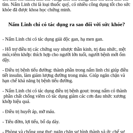
tím. Nấm Linh chi là loại thuốc quý, có nhiều công dụng tốt cho sức
khỏe đã được khoa học chứng minh.
Nấm Linh chi có tác dụng ra sao đối với sức khỏe?
- Nấm Linh chi có tác dụng giải độc gan, hạ men gan.
- Hỗ trợ điều trị các chứng suy nhược thần kinh, trị đau nhức, mệt
mỏi,viêm khớp: thích hợp cho người lớn tuổi, người bệnh mới ốm
dậy.
- Điều trị bệnh tiểu đường: thành phần trong nấm linh chi giúp điều
tiết insulin, làm giảm lượng đường trong máu. Giúp ngăn chặn và
hạn chế khả năng bị bệnh tiểu đường.
- Nấm Linh chi có tác dụng điều trị bệnh gout: trong nấm có thành
phần chất chống viêm có tác dụng giảm các cơn đau nhức xương
khớp hiệu quả.
- Điều trị huyết áp, mỡ máu.
- Tiêu đờm, lợi tiểu, bổ dạ dày.
- Phòng và chống ung thư: ngăn chặn sự hình thành và ức chế sự