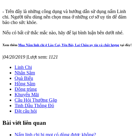
- Trên đây là những công dụng và hướng dẫn sử dụng nấm Linh
chi. Người tiêu dùng nên chọn mua ở những cơ sỡ uy tín để đảm
bảo cho sức khỏe.
Nếu có bất cứ thắc mắc nào, hãy để lại bình luận bên dưới nhé.
Xem thêm
Mua Nấm linh chi ở Lào Cai, Yên Bái, Lai Châu uy tín và chất lượng
tại đây!
|
04/20/2019
|
Lượt xem:
1121
Linh Chi
Nhân Sâm
Quà Biếu
Hồng Sâm
Đông trùng
Khuyến Mãi
Câu Hỏi Thường Gặp
Tinh Dầu Thông Đỏ
Đặt câu hỏi
Bài viết liên quan
Nấm linh chi bị mọt có dùng được không?