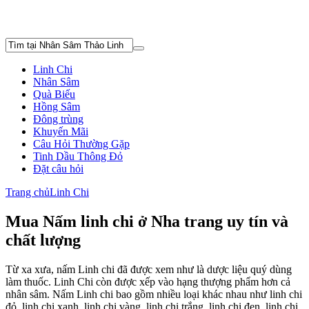
Linh Chi
Nhân Sâm
Quà Biếu
Hồng Sâm
Đông trùng
Khuyến Mãi
Câu Hỏi Thường Gặp
Tinh Dầu Thông Đỏ
Đặt câu hỏi
Trang chủ
Linh Chi
Mua Nấm linh chi ở Nha trang uy tín và
chất lượng
Từ xa xưa, nấm Linh chi đã được xem như là dược liệu quý dùng
làm thuốc. Linh Chi còn được xếp vào hạng thượng phẩm hơn cả
nhân sâm. Nấm Linh chi bao gồm nhiều loại khác nhau như linh chi
đỏ, linh chi xanh, linh chi vàng, linh chi trắng, linh chi đen, linh chi