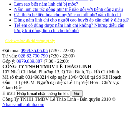
Làm sao biết nấm linh chi bị mốc?
Nấm linh chi tác động như thế nào đối với bệnh đông máu
Cải thiện hệ tiêu hóa cho người cao tuổi nhờ nấm linh chi
Dùng nấm linh chi cho người cao huyết áp cần chú ý điều gì?
Trẻ em có dùng được nấm linh chi không? Những điều cần
lưu ý khi dùng linh chi cho trẻ nhỏ
Click xem bản đồ chỉ đường tại đây
Đặt mua:
0969.35.05.05
(7:30 - 22:00)
Tư vấn:
028.62.790.790
(7:30 - 22:00)
Góp ý:
0979.839.887
(7:30 - 22:00)
CÔNG TY TNHH TMDV LÊ THẢO LINH
107 Nhất Chi Mai, Phường 13, Q.Tân Bình, Tp. Hồ Chí Minh.
Mã số thuế: 0314988214 cấp ngày 13/04/2018 tại Sở Kế Hoạch
Đầu Tư TpHCM.
Người đại diện: Lê Thị Việt Hoa - Chức vụ:
Giám Đốc
E-mail
Gửi
Công Ty TNHH TMDV Lê Thảo Linh - Bản quyền 2010 ©
Nhansamthaolinh.com