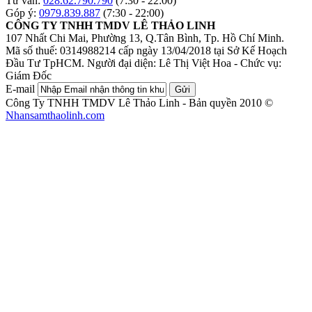
Tư vấn:
028.62.790.790
(7:30 - 22:00)
Góp ý:
0979.839.887
(7:30 - 22:00)
CÔNG TY TNHH TMDV LÊ THẢO LINH
107 Nhất Chi Mai, Phường 13, Q.Tân Bình, Tp. Hồ Chí Minh.
Mã số thuế: 0314988214 cấp ngày 13/04/2018 tại Sở Kế Hoạch
Đầu Tư TpHCM.
Người đại diện: Lê Thị Việt Hoa - Chức vụ:
Giám Đốc
E-mail
Gửi
Công Ty TNHH TMDV Lê Thảo Linh - Bản quyền 2010 ©
Nhansamthaolinh.com