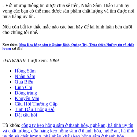
- Với những thông tin được chia sẻ trên, Nhân Sâm Thảo Linh hy
vọng các bạn có thể mua được sản phẩm chất lượng và tìm được nơi
mua hàng uy tín.
Nếu còn bất kỳ thắc mắc nào các bạn hãy để lại bình luận bên dưới
cho chúng tôi nhé.
Xem thêm
Mua Kẹo hồng sâm ở Quảng Bình, Quảng Trị , Thừa thiên Huế uy tín và chất
lượng
tại đây!
|
03/18/2019
|
Lượt xem:
1089
Hồng Sâm
Nhân Sâm
Quà Biếu
Linh Chi
Đông trùng
Khuyến Mãi
Câu Hỏi Thường Gặp
Tinh Dầu Thông Đỏ
Đặt câu hỏi
Từ khóa:
công ty kẹo hồng sâm ở thanh hóa, nghệ an, hà tĩnh uy tín
và chất lượng,
cửa hàng kẹo hồng sâm ở thanh hóa, nghệ an, hà tĩnh
uy tín và chất lượng,
nhà nhập khẩu kẹo hồng sâm ở thanh hóa,