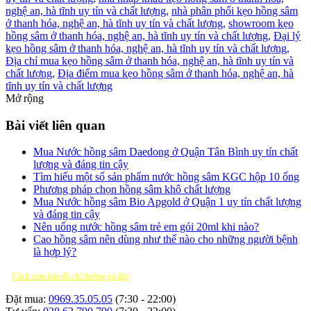
nghệ an, hà tĩnh uy tín và chất lượng,
nhà phân phối kẹo hồng sâm
ở thanh hóa, nghệ an, hà tĩnh uy tín và chất lượng,
showroom kẹo
hồng sâm ở thanh hóa, nghệ an, hà tĩnh uy tín và chất lượng,
Đại lý
kẹo hồng sâm ở thanh hóa, nghệ an, hà tĩnh uy tín và chất lượng,
Địa chỉ mua kẹo hồng sâm ở thanh hóa, nghệ an, hà tĩnh uy tín và
chất lượng,
Địa điểm mua kẹo hồng sâm ở thanh hóa, nghệ an, hà
tĩnh uy tín và chất lượng
Mở rộng
Bài viết liên quan
Mua Nước hồng sâm Daedong ở Quận Tân Bình uy tín chất
lượng và đáng tin cậy
Tìm hiểu một số sản phẩm nước hồng sâm KGC hộp 10 ống
Phương pháp chọn hồng sâm khô chất lượng
Mua Nước hồng sâm Bio Apgold ở Quận 1 uy tín chất lượng
và đáng tin cậy
Nên uống nước hồng sâm trẻ em gói 20ml khi nào?
Cao hồng sâm nên dùng như thế nào cho những người bệnh
là hợp lý?
Click xem bản đồ chỉ đường tại đây
Đặt mua:
0969.35.05.05
(7:30 - 22:00)