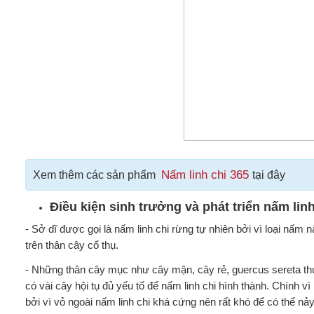
Nấm linh chi 365
Xem thêm các sản phẩm
tại đây
Điều kiện sinh trưởng và phát triển nấm lin
- Sở dĩ được gọi là nấm linh chi rừng tự nhiên bởi vì loại nấ
trên thân cây cổ thụ.
- Những thân cây mục như cây mận, cây rẻ, guercus sereta thườ
có vài cây hội tụ đủ yếu tố để nấm linh chi hình thành. Chính v
bởi vì vỏ ngoài nấm linh chi khá cứng nên rất khó để có thể n