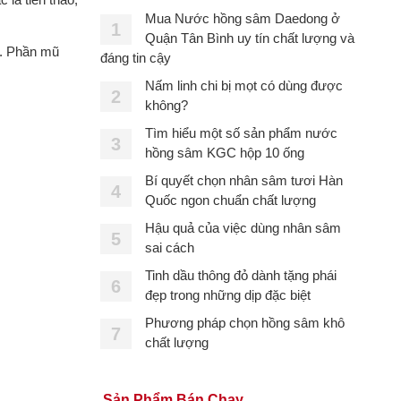
Mua Nước hồng sâm Daedong ở
1
Quận Tân Bình uy tín chất lượng và
,. Phần mũ
đáng tin cậy
Nấm linh chi bị mọt có dùng được
2
không?
Tìm hiểu một số sản phẩm nước
3
hồng sâm KGC hộp 10 ống
Bí quyết chọn nhân sâm tươi Hàn
4
Quốc ngon chuẩn chất lượng
Hậu quả của việc dùng nhân sâm
5
sai cách
Tinh dầu thông đỏ dành tặng phái
6
đẹp trong những dịp đặc biệt
Phương pháp chọn hồng sâm khô
7
chất lượng
Sản Phẩm Bán Chạy