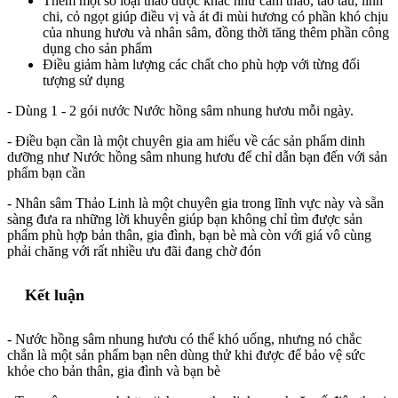
Thêm một số loại thảo dược khác như cam thảo, táo tàu, linh
chi, cỏ ngọt giúp điều vị và át đi mùi hương có phần khó chịu
của nhung hươu và nhân sâm, đồng thời tăng thêm phần công
dụng cho sản phẩm
Điều giảm hàm lượng các chất cho phù hợp với từng đối
tượng sử dụng
- Dùng 1 - 2 gói nước Nước hồng sâm nhung hươu mỗi ngày.
- Điều bạn cần là một chuyên gia am hiểu về các sản phẩm dinh
dưỡng như Nước hồng sâm nhung hươu để chỉ dẫn bạn đến với sản
phẩm bạn cần
- Nhân sâm Thảo Linh là một chuyên gia trong lĩnh vực này và sẵn
sàng đưa ra những lời khuyên giúp bạn không chỉ tìm được sản
phẩm phù hợp bản thân, gia đình, bạn bè mà còn với giá vô cùng
phải chăng với rất nhiều ưu đãi đang chờ đón
Kết luận
- Nước hồng sâm nhung hươu có thể khó uống, nhưng nó chắc
chắn là một sản phẩm bạn nên dùng thử khi được để bảo vệ sức
khỏe cho bản thân, gia đình và bạn bè