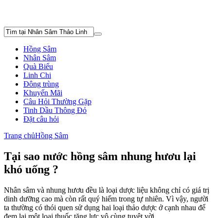
Hồng Sâm
Nhân Sâm
Quà Biếu
Linh Chi
Đông trùng
Khuyến Mãi
Câu Hỏi Thường Gặp
Tinh Dầu Thông Đỏ
Đặt câu hỏi
Trang chủ
Hồng Sâm
Tại sao nước hồng sâm nhung hươu lại
khó uống ?
Nhân sâm và nhung hươu đều là loại dược liệu không chỉ có giá trị
dinh dưỡng cao mà còn rất quý hiếm trong tự nhiên. Vì vậy, người
ta thường có thói quen sử dụng hai loại thảo dược ở cạnh nhau để
đem lại một loại thuốc tăng lực vô cùng tuyệt vời.