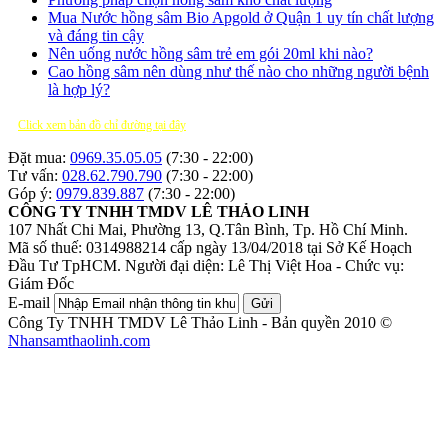
Mua Nước hồng sâm Bio Apgold ở Quận 1 uy tín chất lượng
và đáng tin cậy
Nên uống nước hồng sâm trẻ em gói 20ml khi nào?
Cao hồng sâm nên dùng như thế nào cho những người bệnh
là hợp lý?
Click xem bản đồ chỉ đường tại đây
Đặt mua:
0969.35.05.05
(7:30 - 22:00)
Tư vấn:
028.62.790.790
(7:30 - 22:00)
Góp ý:
0979.839.887
(7:30 - 22:00)
CÔNG TY TNHH TMDV LÊ THẢO LINH
107 Nhất Chi Mai, Phường 13, Q.Tân Bình, Tp. Hồ Chí Minh.
Mã số thuế: 0314988214 cấp ngày 13/04/2018 tại Sở Kế Hoạch
Đầu Tư TpHCM.
Người đại diện: Lê Thị Việt Hoa - Chức vụ:
Giám Đốc
E-mail
Gửi
Công Ty TNHH TMDV Lê Thảo Linh - Bản quyền 2010 ©
Nhansamthaolinh.com