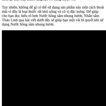
Tuy nhiên, không dễ gì có thể sử dụng sản phẩm này một cách thoải
mái vì đây là loại thuốc rất khó uống và có vị đặc trưng. Để giúp
cho bạn đọc hiểu rõ hơn Nước hồng sâm nhung hươu, Nhân sâm
Thảo Linh qua bài viết dưới đây sẽ giúp bạn một vài bí quyết khi sử
dụng Nước hồng sâm nhung hươu.