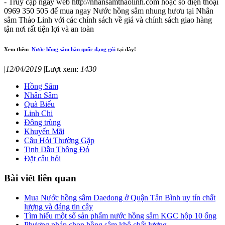
- Truy cập ngay web http://nhansamthaolinh.com hoặc số điện thoại
0969 350 505 để mua ngay Nước hồng sâm nhung hươu tại Nhân
sâm Thảo Linh với các chính sách về giá và chính sách giao hàng
tận nơi rất tiện lợi và an toàn
Xem thêm
Nước hồng sâm hàn quốc dạng gói
tại đây!
|
12/04/2019
|
Lượt xem:
1430
Hồng Sâm
Nhân Sâm
Quà Biếu
Linh Chi
Đông trùng
Khuyến Mãi
Câu Hỏi Thường Gặp
Tinh Dầu Thông Đỏ
Đặt câu hỏi
Bài viết liên quan
Mua Nước hồng sâm Daedong ở Quận Tân Bình uy tín chất
lượng và đáng tin cậy
Tìm hiểu một số sản phẩm nước hồng sâm KGC hộp 10 ống
Phương pháp chọn hồng sâm khô chất lượng