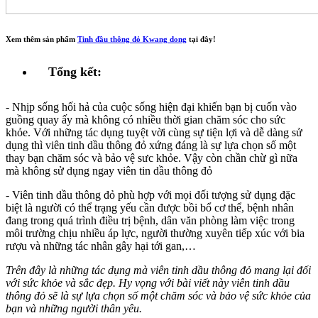
Xem thêm sản phẩm
Tinh đầu thông đỏ Kwang dong
tại đây!
Tổng kết:
- Nhịp sống hối hả của cuộc sống hiện đại khiến bạn bị cuốn vào
guồng quay ấy mà không có nhiều thời gian chăm sóc cho sức
khỏe. Với những tác dụng tuyệt vời cùng sự tiện lợi và dễ dàng sử
dụng thì viên tinh dầu thông đỏ xứng đáng là sự lựa chọn số một
thay bạn chăm sóc và bảo vệ sưc khỏe. Vậy còn chần chừ gì nữa
mà không sử dụng ngay viên tin dầu thông đỏ
- Viên tinh dầu thông đỏ phù hợp với mọi đối tượng sử dụng đặc
biệt là người có thể trạng yếu cần được bồi bổ cơ thể, bệnh nhân
đang trong quá trình điều trị bệnh, dân văn phòng làm việc trong
môi trường chịu nhiều áp lực, người thường xuyên tiếp xúc với bia
rượu và những tác nhân gây hại tới gan,…
Trên đây là những tác dụng mà viên tinh dầu thông đỏ mang lại đối
với sức khỏe và sắc đẹp. Hy vọng với bài viết này viên tinh dầu
thông đỏ sẽ là sự lựa chọn số một chăm sóc và bảo vệ sức khỏe của
bạn và những người thân yêu.