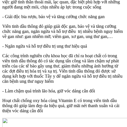
việc giữ tinh thần thoải mái, lạc quan, đặc biệt phù hợp với những
người đang mệt mỏi, chịu nhiều áp lực trong cuộc sống
- Giải độc bia rượu, bảo vệ và tăng cường chức năng gan
Viên tinh dầu thông đỏ giúp giải độc gan, bảo vệ và tăng cường
chức năng gan, ngăn ngừa và hỗ trợ điều trị nhiều bệnh nguy hiểm
về gan như: gan nhiễm mỡ, viêm gan, xơ gan, ung thư gan,…
- Ngăn ngừa và hỗ trợ điều trị ung thư hiệu quả
Các công trình nghiên cứu khoa học đã chỉ ra hoạt chất có trong
viên tinh dầu thông đỏ có tác dụng tấn công và làm chậm sự phát
triển của các tế bào gây ung thư, giảm thiểu những ảnh hưởng từ
các đợt điều trị hóa trị và xạ trị. Viên tinh dầu thông đỏ được sử
dụng kết hợp với thuốc Tây y để ngăn ngừa và hỗ trợ điều trị nhiều
căn bệnh ung thư nguy hiểm
- Làm chậm quá trình lão hóa, giữ vóc dáng cân đối
Hoạt chất chống oxy hóa cùng Vitamin E có trong viên tinh dầu
thông đỏ giúp làm đẹp da hiệu quả, giữ mãi nét thanh xuân và cải
thiện vóc dáng cân đối