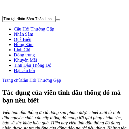
Câu Hỏi Thường Gặp
Nhân Sâm
Quà Biếu
Hồng Sâm
Linh Chi
Đông trùng
Khuyến Mãi
Tinh Dầu Thông Đỏ
Đặt câu hỏi
Trang chủ
Câu Hỏi Thường Gặp
Tác dụng của viên tinh dầu thông đỏ mà
bạn nên biết
Viên tinh dầu thông đỏ là dòng sản phẩm được chiết xuất từ tinh
dầu nguyên chất của cây thông đỏ mang tới giải pháp chăm sóc,
bảo vệ sức khỏe hiệu quả. Hiện nay viên tinh dầu thông đỏ đang
nhận được sự ưa chuộng của đông đảo người tiêu dùng. Những tác