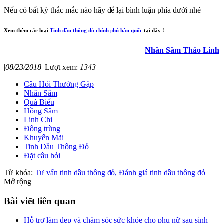
Nếu có bất kỳ thắc mắc nào hãy để lại bình luận phía dưới nhé
Xem thêm các loại
Tinh đầu thông đỏ chính phủ hàn quốc
tại đây !
Nhân Sâm Thảo Linh
|
08/23/2018
|
Lượt xem:
1343
Câu Hỏi Thường Gặp
Nhân Sâm
Quà Biếu
Hồng Sâm
Linh Chi
Đông trùng
Khuyến Mãi
Tinh Dầu Thông Đỏ
Đặt câu hỏi
Từ khóa:
Tư vấn tinh dầu thông đỏ,
Đánh giá tinh dầu thông đỏ
Mở rộng
Bài viết liên quan
Hỗ trợ làm đẹp và chăm sóc sức khỏe cho phụ nữ sau sinh