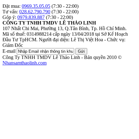
Đặt mua:
0969.35.05.05
(7:30 - 22:00)
Tư vấn:
028.62.790.790
(7:30 - 22:00)
Góp ý:
0979.839.887
(7:30 - 22:00)
CÔNG TY TNHH TMDV LÊ THẢO LINH
107 Nhất Chi Mai, Phường 13, Q.Tân Bình, Tp. Hồ Chí Minh.
Mã số thuế: 0314988214 cấp ngày 13/04/2018 tại Sở Kế Hoạch
Đầu Tư TpHCM.
Người đại diện: Lê Thị Việt Hoa - Chức vụ:
Giám Đốc
E-mail
Gửi
Công Ty TNHH TMDV Lê Thảo Linh - Bản quyền 2010 ©
Nhansamthaolinh.com