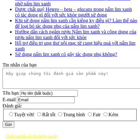
nhờ nấm lim xanh
Dược chất quý Hetero – beta – glucans trong nấm lim xanh
có tác dụng gì đối với sức khỏe người sử dụng
Khi sử dụng nấm lim xanh cần kiêng kỵ điều gì? Làm thế nào
để loại bỏ tác dụng phụ của nấm lim xanh?
Hướng dẫn cách ngâm rượu Nấm lim xanh và công dụng của
rượu nấm lim xanh đối với sức khỏe
Hỗ trợ điều trị ung thư nội mạc tử cung hiệu quả với nấm lim
xanh
Sử dụng nấm lim xanh có gây tác dụng phụ không?
Tin nhắn của bạn
Tên bạn
E-mail
Đánh giá:
Tuyệt vời!
Rất tốt
Trung bình
Fair
Kém
Click xem bản đồ chỉ đường tại đây