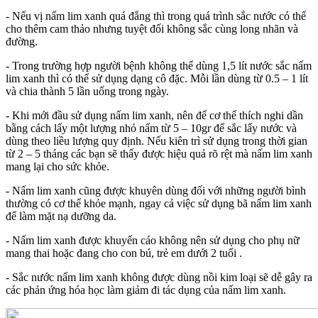
- Nếu vị nấm lim xanh quá đắng thì trong quá trình sắc nước có thể
cho thêm cam thảo nhưng tuyệt đối không sắc cùng long nhãn và
đường.
- Trong trường hợp người bệnh không thể dùng 1,5 lít nước sắc nấm
lim xanh thì có thể sử dụng dạng cô đặc. Mỗi lần dùng từ 0.5 – 1 lít
và chia thành 5 lần uống trong ngày.
- Khi mới đầu sử dụng nấm lim xanh, nên để cơ thể thích nghi dần
bằng cách lấy một lượng nhỏ nấm từ 5 – 10gr để sắc lấy nước và
dùng theo liều lượng quy định. Nếu kiên trì sử dụng trong thời gian
từ 2 – 5 tháng các bạn sẽ thấy được hiệu quả rõ rệt mà nấm lim xanh
mang lại cho sức khỏe.
- Nấm lim xanh cũng được khuyên dùng đối với những người bình
thường có cơ thể khỏe mạnh, ngay cả việc sử dụng bã nấm lim xanh
để làm mặt nạ dưỡng da.
- Nấm lim xanh được khuyến cáo không nên sử dụng cho phụ nữ
mang thai hoặc đang cho con bú, trẻ em dưới 2 tuổi .
- Sắc nước nấm lim xanh không được dùng nồi kim loại sẽ dễ gây ra
các phản ứng hóa học làm giảm đi tác dụng của nấm lim xanh.