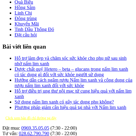
Quà Biếu
Hồng Sâm
Linh Chi
Đông trùng
Khuyến Mãi
Tinh Dầu Thông Đỏ
Đặt câu hỏi
Bài viết liên quan
Hỗ trợ làm đẹp và chăm sóc sức khỏe cho phụ nữ sau sinh
nhờ nấm lim xanh
Dược chất quý Hetero – beta – glucans trong nấm lim xanh
có tác dụng gì đối với sức khỏe người sử dụng
Hướng dẫn cách ngâm rượu Nấm lim xanh và công dụng của
rượu nấm lim xanh đối với sức khỏe
Hỗ trợ điều trị ung thư nội mạc tử cung hiệu quả với nấm lim
xanh
Sử dụng nấm lim xanh có gây tác dụng phụ không?
Phương pháp giảm cân hiệu quả tại nhà với Nấm lim xanh
Click xem bản đồ chỉ đường tại đây
Đặt mua:
0969.35.05.05
(7:30 - 22:00)
Tư vấn:
028.62.790.790
(7:30 - 22:00)