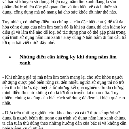
và bác sĩ khuyên sử dụng. Hiện nay, nấm lim xanh đang là sản
phẩm được nhiều độc giả quan tâm và tìm hiểu về cách thức sử
dụng, công dụng mà nó mang lại cho sức khỏe tốt như thế nào.
Tuy nhiên, có những điều mà chúng ta cần đặc biệt chú ý để tối đa
hóa công dụng của nấm lim xanh đó là khi sử dụng thì cần kiêng kỵ
điều gì và làm thế nào để loại bỏ tác dụng phụ có thể gặp phải trong
quá trình sử dụng nấm lim xanh? Hãy cùng Nhân Sâm đi tìm câu trả
lời qua bài viết dưới đây nhé.
Những điều cần kiêng kỵ khi dùng nấm lim
xanh
- Khi những giá trị mà nấm lim xanh mang lại cho sức khỏe người
sử dụng được phổ biến rộng rãi đến nhiều người sử dụng thì nó trở
nên thu hút hơn, đặc biệt là từ những kết quả nghiên cứu đã chứng
minh điều đó chứ không còn là lời đồn truyền tai nhau nữa. Tuy
nhiên, chúng ta cũng cần biết cách sử dụng để đem lại hiệu quả cao
nhất.
- Dựa trên những nghiên cứu khoa học và cả từ thực tế người sử
dụng là người bệnh thì trong quá trình sử dụng nấm lim xanh chúng
ta cần tuân thủ đúng theo những hướng dẫn của bác sĩ và không cần
phải kiêng kỵ gì nhiều.