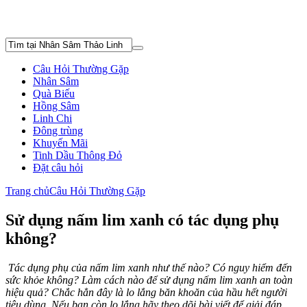
Câu Hỏi Thường Gặp
Nhân Sâm
Quà Biếu
Hồng Sâm
Linh Chi
Đông trùng
Khuyến Mãi
Tinh Dầu Thông Đỏ
Đặt câu hỏi
Trang chủ
Câu Hỏi Thường Gặp
Sử dụng nấm lim xanh có tác dụng phụ
không?
Tác dụng phụ của nấm lim xanh như thế nào? Có nguy hiểm đến
sức khỏe không? Làm cách nào để sử dụng nấm lim xanh an toàn
hiệu quả? Chắc hẳn đây là lo lắng băn khoăn của hầu hết người
tiêu dùng. Nếu bạn còn lo lắng hãy theo dõi bài viết để giải đáp