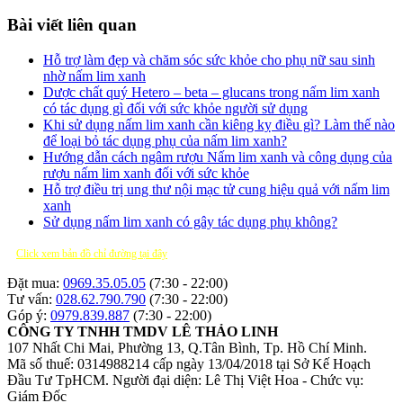
Bài viết liên quan
Hỗ trợ làm đẹp và chăm sóc sức khỏe cho phụ nữ sau sinh
nhờ nấm lim xanh
Dược chất quý Hetero – beta – glucans trong nấm lim xanh
có tác dụng gì đối với sức khỏe người sử dụng
Khi sử dụng nấm lim xanh cần kiêng kỵ điều gì? Làm thế nào
để loại bỏ tác dụng phụ của nấm lim xanh?
Hướng dẫn cách ngâm rượu Nấm lim xanh và công dụng của
rượu nấm lim xanh đối với sức khỏe
Hỗ trợ điều trị ung thư nội mạc tử cung hiệu quả với nấm lim
xanh
Sử dụng nấm lim xanh có gây tác dụng phụ không?
Click xem bản đồ chỉ đường tại đây
Đặt mua:
0969.35.05.05
(7:30 - 22:00)
Tư vấn:
028.62.790.790
(7:30 - 22:00)
Góp ý:
0979.839.887
(7:30 - 22:00)
CÔNG TY TNHH TMDV LÊ THẢO LINH
107 Nhất Chi Mai, Phường 13, Q.Tân Bình, Tp. Hồ Chí Minh.
Mã số thuế: 0314988214 cấp ngày 13/04/2018 tại Sở Kế Hoạch
Đầu Tư TpHCM.
Người đại diện: Lê Thị Việt Hoa - Chức vụ:
Giám Đốc