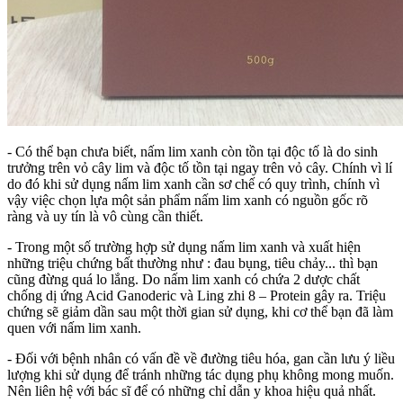
- Có thể bạn chưa biết, nấm lim xanh còn tồn tại độc tố là do sinh
trưởng trên vỏ cây lim và độc tố tồn tại ngay trên vỏ cây. Chính vì lí
do đó khi sử dụng nấm lim xanh cần sơ chế có quy trình, chính vì
vậy việc chọn lựa một sản phẩm nấm lim xanh có nguồn gốc rõ
ràng và uy tín là vô cùng cần thiết.
- Trong một số trường hợp sử dụng nấm lim xanh và xuất hiện
những triệu chứng bất thường như : đau bụng, tiêu chảy... thì bạn
cũng đừng quá lo lắng. Do nấm lim xanh có chứa 2 dược chất
chống dị ứng Acid Ganoderic và Ling zhi 8 – Protein gây ra. Triệu
chứng sẽ giảm dần sau một thời gian sử dụng, khi cơ thể bạn đã làm
quen với nấm lim xanh.
- Đối với bệnh nhân có vấn đề về đường tiêu hóa, gan cần lưu ý liều
lượng khi sử dụng để tránh những tác dụng phụ không mong muốn.
Nên liên hệ với bác sĩ để có những chỉ dẫn y khoa hiệu quả nhất.