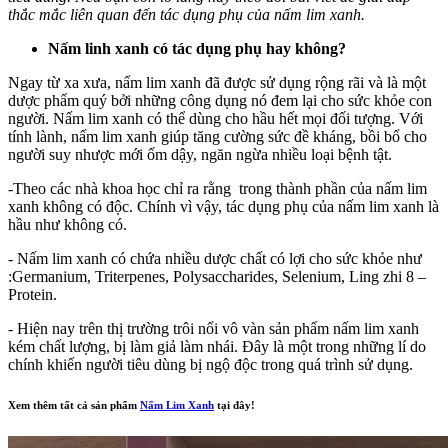
thắc mắc liên quan đến tác dụng phụ của nấm lim xanh.
Nấm linh xanh có tác dụng phụ hay không?
Ngay từ xa xưa, nấm lim xanh đã được sử dụng rộng rãi và là một
dược phẩm quý bởi những công dụng nó đem lại cho sức khỏe con
người. Nấm lim xanh có thể dùng cho hầu hết mọi đối tượng. Với
tính lành, nấm lim xanh giúp tăng cường sức đề kháng, bồi bổ cho
người suy nhược mới ốm dậy, ngăn ngừa nhiều loại bệnh tật.
-Theo các nhà khoa học chỉ ra rằng trong thành phần của nấm lim
xanh không có độc. Chính vì vậy, tác dụng phụ của nấm lim xanh là
hầu như không có.
- Nấm lim xanh có chứa nhiều dược chất có lợi cho sức khỏe như
:Germanium, Triterpenes, Polysaccharides, Selenium, Ling zhi 8 –
Protein.
- Hiện nay trên thị trường trôi nổi vô vàn sản phẩm nấm lim xanh
kém chất lượng, bị làm giả làm nhái. Đây là một trong những lí do
chính khiến người tiêu dùng bị ngộ độc trong quá trình sử dụng.
Xem thêm tất cả sản phẩm
Nấm Lim Xanh
tại đây!