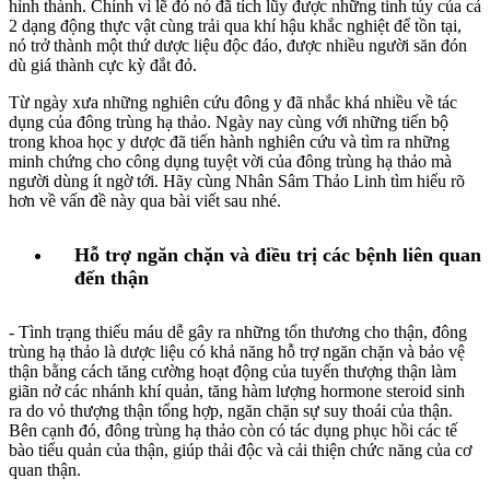
hình thành. Chính vì lẽ đó nó đã tích lũy được những tinh túy của cả
2 dạng động thực vật cùng trải qua khí hậu khắc nghiệt để tồn tại,
nó trở thành một thứ dược liệu độc đáo, được nhiều người săn đón
dù giá thành cực kỳ đắt đỏ.
Từ ngày xưa những nghiên cứu đông y đã nhắc khá nhiều về tác
dụng của đông trùng hạ thảo. Ngày nay cùng với những tiến bộ
trong khoa học y dược đã tiến hành nghiên cứu và tìm ra những
minh chứng cho công dụng tuyệt vời của đông trùng hạ thảo mà
người dùng ít ngờ tới. Hãy cùng Nhân Sâm Thảo Linh tìm hiểu rõ
hơn về vấn đề này qua bài viết sau nhé.
Hỗ trợ ngăn chặn và điều trị các bệnh liên quan
đến thận
- Tình trạng thiếu máu dễ gây ra những tổn thương cho thận, đông
trùng hạ thảo là dược liệu có khả năng hỗ trợ ngăn chặn và bảo vệ
thận bằng cách tăng cường hoạt động của tuyến thượng thận làm
giãn nở các nhánh khí quản, tăng hàm lượng hormone steroid sinh
ra do vỏ thượng thận tổng hợp, ngăn chặn sự suy thoái của thận.
Bên cạnh đó, đông trùng hạ thảo còn có tác dụng phục hồi các tế
bào tiểu quản của thận, giúp thải độc và cải thiện chức năng của cơ
quan thận.