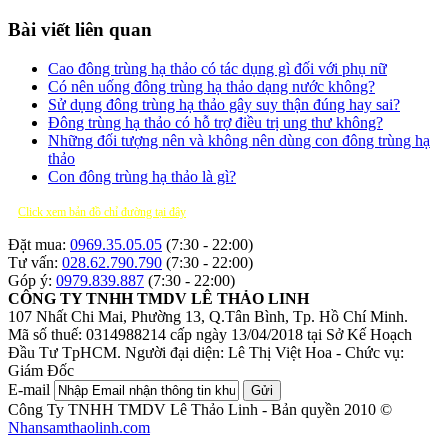
Bài viết liên quan
Cao đông trùng hạ thảo có tác dụng gì đối với phụ nữ
Có nên uống đông trùng hạ thảo dạng nước không?
Sử dụng đông trùng hạ thảo gây suy thận đúng hay sai?
Đông trùng hạ thảo có hỗ trợ điều trị ung thư không?
Những đối tượng nên và không nên dùng con đông trùng hạ
thảo
Con đông trùng hạ thảo là gì?
Click xem bản đồ chỉ đường tại đây
Đặt mua:
0969.35.05.05
(7:30 - 22:00)
Tư vấn:
028.62.790.790
(7:30 - 22:00)
Góp ý:
0979.839.887
(7:30 - 22:00)
CÔNG TY TNHH TMDV LÊ THẢO LINH
107 Nhất Chi Mai, Phường 13, Q.Tân Bình, Tp. Hồ Chí Minh.
Mã số thuế: 0314988214 cấp ngày 13/04/2018 tại Sở Kế Hoạch
Đầu Tư TpHCM.
Người đại diện: Lê Thị Việt Hoa - Chức vụ:
Giám Đốc
E-mail
Gửi
Công Ty TNHH TMDV Lê Thảo Linh - Bản quyền 2010 ©
Nhansamthaolinh.com