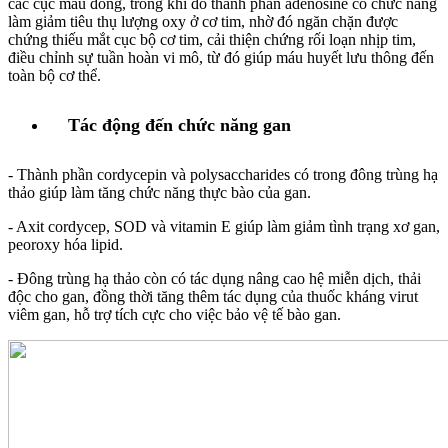
các cục máu đông, trong khi đó thành phần adenosine có chức năng
làm giảm tiêu thụ lượng oxy ở cơ tim, nhờ đó ngăn chặn được
chứng thiếu mắt cục bộ cơ tim, cải thiện chứng rối loạn nhịp tim,
điều chỉnh sự tuần hoàn vi mô, từ đó giúp máu huyết lưu thông đến
toàn bộ cơ thể.
Tác động đến chức năng gan
- Thành phần cordycepin và polysaccharides có trong đông trùng hạ
thảo giúp làm tăng chức năng thực bào của gan.
- Axit cordycep, SOD và vitamin E giúp làm giảm tình trạng xơ gan,
peoroxy hóa lipid.
- Đông trùng hạ thảo còn có tác dụng nâng cao hệ miễn dịch, thải
độc cho gan, đồng thời tăng thêm tác dụng của thuốc kháng virut
viêm gan, hỗ trợ tích cực cho việc bảo vệ tế bào gan.