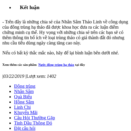
Kết luận
- Trên đây là những chia sẻ của Nhân Sâm Thảo Linh về công dụng
của đông trùng hạ thảo đã được khoa học đưa ra các luận điểm
chứng minh cụ thể. Hy vọng với những chia sẻ trên các bạn sẽ có
thêm thông tin bổ ích về loại trùng thảo có giá thành đắt đỏ nhưng
nhu cầu tiêu dùng ngày càng tăng cao này.
Nếu có bất kỳ thắc mắc nào, hãy để lại bình luận bên dưới nhé.
Xem thêm các sản phẩm
Nước đông trùng hạ thảo
tại đây
|
03/22/2019
|
Lượt xem:
1402
Đông trùng
Nhân Sâm
Quà Biếu
Hồng Sâm
Linh Chi
Khuyến Mãi
Câu Hỏi Thường Gặp
Tinh Dầu Thông Đỏ
Đặt câu hỏi