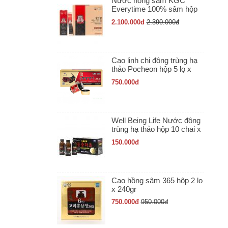
Nước hồng sâm KGC
Everytime 100% sâm hộp
30 gói x 10ml
2.100.000
đ
2.390.000
đ
Cao linh chi đông trùng hạ
thảo Pocheon hộp 5 lọ x
50gr
750.000
đ
Well Being Life Nước đông
trùng hạ thảo hộp 10 chai x
100ml
150.000
đ
Cao hồng sâm 365 hộp 2 lọ
x 240gr
750.000
đ
950.000
đ