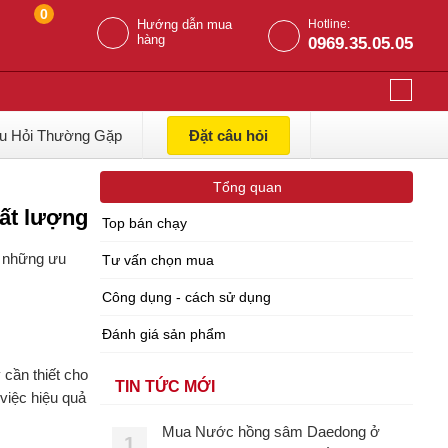
0
Hướng dẫn mua
Hotline:
hàng
0969.35.05.05
u Hỏi Thường Gặp
Đặt câu hỏi
Tổng quan
hất lượng
Top bán chạy
i những ưu
Tư vấn chọn mua
Công dụng - cách sử dụng
Đánh giá sản phẩm
 cần thiết cho
TIN TỨC MỚI
việc hiệu quả
Mua Nước hồng sâm Daedong ở
1