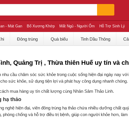
an - Mát Gan
Bổ Xương Khớp
Mất Ngủ - Người Ốm
Hỗ Trợ Sinh Lý
Chi
Đông trùng
Quà biếu
Tinh Dầu Thông
Câ
nh, Quảng Trị , Thừa thiên Huế uy tín và c
n nhu cầu chăm sóc sức khỏe trong cuộc sống hiện đại ngày nay vớ
 cho sức khỏe, sử dụng tiện lợi và phát huy công dụng nhanh chóng.
cách mua hàng uy tín chất lượng cùng Nhân Sâm Thảo Linh.
g hạ thảo
g nghệ hiện đại, viên đông trùng hạ thảo chứa nhiều dưỡng chất quý
, phòng chống và hỗ trợ điều trị bệnh, giúp con người khỏe hơn, làm 