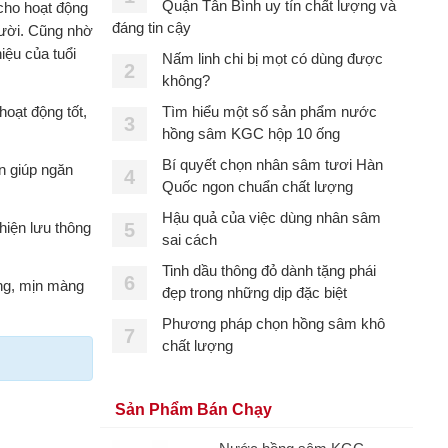
Quận Tân Bình uy tín chất lượng và
 cho hoạt động
đáng tin cậy
gười. Cũng nhờ
ệu của tuổi
Nấm linh chi bị mọt có dùng được
2
không?
oạt động tốt,
Tìm hiểu một số sản phẩm nước
3
hồng sâm KGC hộp 10 ống
Bí quyết chọn nhân sâm tươi Hàn
n giúp ngăn
4
Quốc ngon chuẩn chất lượng
Hậu quả của việc dùng nhân sâm
hiện lưu thông
5
sai cách
Tinh dầu thông đỏ dành tặng phái
6
ung, mịn màng
đẹp trong những dịp đặc biệt
Phương pháp chọn hồng sâm khô
7
chất lượng
Sản Phẩm Bán Chạy