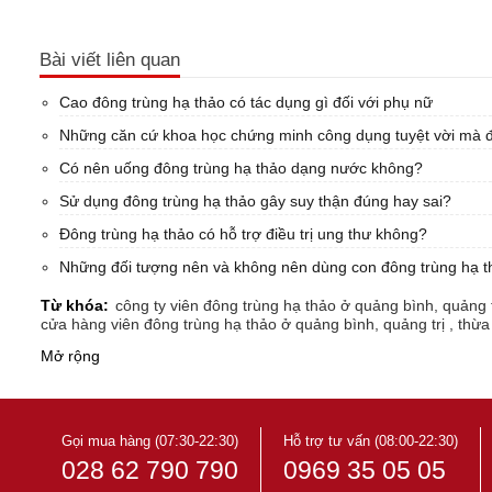
Bài viết liên quan
Cao đông trùng hạ thảo có tác dụng gì đối với phụ nữ
Những căn cứ khoa học chứng minh công dụng tuyệt vời mà 
Có nên uống đông trùng hạ thảo dạng nước không?
Sử dụng đông trùng hạ thảo gây suy thận đúng hay sai?
Đông trùng hạ thảo có hỗ trợ điều trị ung thư không?
Những đối tượng nên và không nên dùng con đông trùng hạ t
Từ khóa:
công ty viên đông trùng hạ thảo ở quảng bình, quảng tr
cửa hàng viên đông trùng hạ thảo ở quảng bình, quảng trị , thừa 
nhà nhập khẩu viên đông trùng hạ thảo ở quảng bình, quảng trị , 
Mở rộng
nhà phân phối viên đông trùng hạ thảo ở quảng bình, quảng trị , 
showroom viên đông trùng hạ thảo ở quảng bình, quảng trị , thừa
Đại lý viên đông trùng hạ thảo ở quảng bình, quảng trị , thừa thi
Địa chỉ mua viên đông trùng hạ thảo ở quảng bình, quảng trị , th
Địa điểm mua viên đông trùng hạ thảo ở quảng bình, quảng trị , t
Gọi mua hàng (07:30-22:30)
Hỗ trợ tư vấn (08:00-22:30)
028 62 790 790
0969 35 05 05