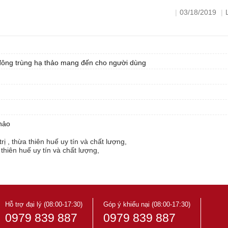
|
03/18/2019
|
đông trùng hạ thảo mang đến cho người dùng
hảo
ị , thừa thiên huế uy tín và chất lượng,
thiên huế uy tín và chất lượng,
thừa thiên huế uy tín và chất lượng,
thừa thiên huế uy tín và chất lượng,
 thiên huế uy tín và chất lượng,
ên huế uy tín và chất lượng,
ừa thiên huế uy tín và chất lượng,
hừa thiên huế uy tín và chất lượng
Hỗ trợ đại lý (08:00-17:30)
Góp ý khiếu nại (08:00-17:30)
0979 839 887
0979 839 887