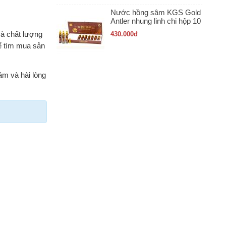
Nước hồng sâm KGS Gold
Antler nhung linh chi hộp 10
ống x 20ml
và chất lượng
430.000
đ
ể tìm mua sản
âm và hài lòng