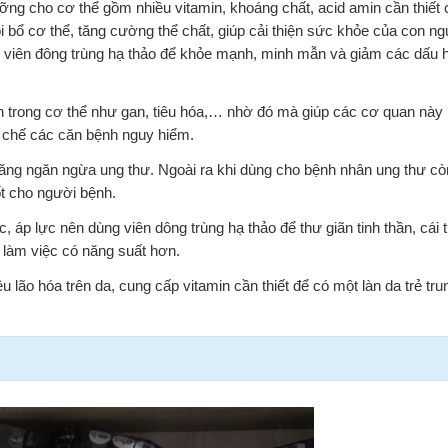
ỡng cho cơ thể gồm nhiều vitamin, khoáng chất, acid amin cần thiết
i bổ cơ thể, tăng cường thể chất, giúp cải thiện sức khỏe của con n
 viên đông trùng hạ thảo để khỏe mạnh, minh mẫn và giảm các dấu hi
n trong cơ thể như gan, tiêu hóa,… nhờ đó mà giúp các cơ quan này h
hạn chế các căn bệnh nguy hiểm.
năng ngăn ngừa ung thư. Ngoài ra khi dùng cho bệnh nhân ung thư cò
ốt cho người bệnh.
 áp lực nên dùng viên dông trùng hạ thảo để thư giãn tinh thần, cái t
 làm việc có năng suất hơn.
u lão hóa trên da, cung cấp vitamin cần thiết để có một làn da trẻ tr