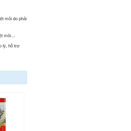
ệt mỏi do phải
mệt mỏi…
lý, hỗ trợ