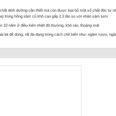
ất dinh dưỡng cần thiết mà còn được loại bỏ một số chất độc tự nh
óa) trong hồng sâm củ khô cao gấp 2,3 lần so với nhân sâm tươi
n 10 năm ở điều kiện nhiệt độ thường, khô ráo, thoáng mát
hái lát để dùng, rất đa dạng trong cách chế biến như: ngâm rượu, ng