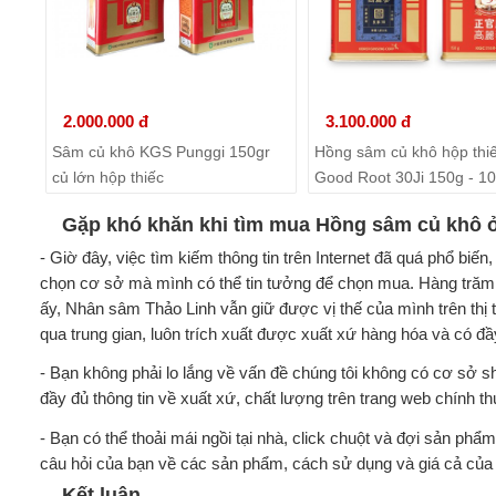
2.000.000 đ
3.100.000 đ
Sâm củ khô KGS Punggi 150gr
Hồng sâm củ khô hộp thi
củ lớn hộp thiếc
Good Root 30Ji 150g - 10
Gặp khó khăn khi tìm mua Hồng sâm củ khô ở
- Giờ đây, việc tìm kiếm thông tin trên Internet đã quá phổ bi
chọn cơ sở mà mình có thể tin tưởng để chọn mua. Hàng trăm 
ấy, Nhân sâm Thảo Linh vẫn giữ được vị thế của mình trên th
qua trung gian, luôn trích xuất được xuất xứ hàng hóa và có
- Bạn không phải lo lắng về vấn đề chúng tôi không có cơ sở 
đầy đủ thông tin về xuất xứ, chất lượng trên trang web chính t
- Bạn có thể thoải mái ngồi tại nhà, click chuột và đợi sản phẩm
câu hỏi của bạn về các sản phẩm, cách sử dụng và giá cả củ
Kết luận