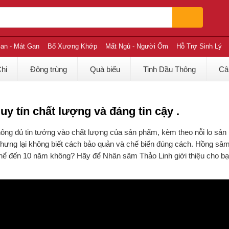
an - Mát Gan
Bổ Xương Khớp
Mất Ngủ - Người Ốm
Hỗ Trợ Sinh Lý
Chi
Đông trùng
Quà biếu
Tinh Dầu Thông
Câ
 tín chất lượng và đáng tin cậy .
ng đủ tin tưởng vào chất lượng của sản phẩm, kèm theo nỗi lo sả
ưng lại không biết cách bảo quản và chế biến đúng cách. Hồng sâm
thể đến 10 năm không? Hãy để Nhân sâm Thảo Linh giới thiệu cho bạ