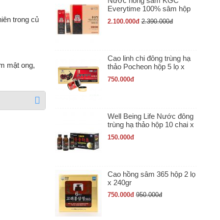
Nước hồng sâm KGC
Everytime 100% sâm hộp
30 gói x 10ml
iên trong củ
2.100.000
đ
2.390.000
đ
Cao linh chi đông trùng hạ
âm mật ong,
thảo Pocheon hộp 5 lọ x
50gr
750.000
đ
Well Being Life Nước đông
trùng hạ thảo hộp 10 chai x
100ml
150.000
đ
Cao hồng sâm 365 hộp 2 lọ
x 240gr
750.000
đ
950.000
đ