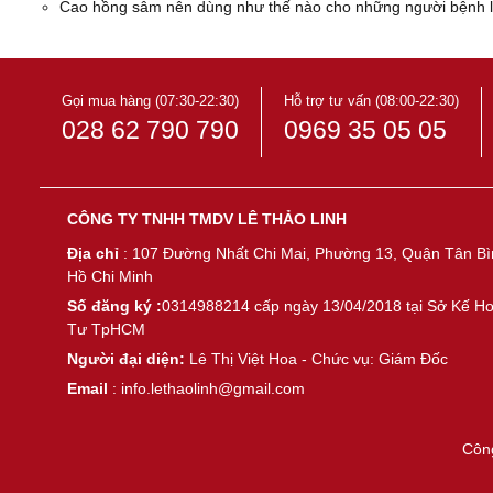
Cao hồng sâm nên dùng như thế nào cho những người bệnh l
Gọi mua hàng (07:30-22:30)
Hỗ trợ tư vấn (08:00-22:30)
028 62 790 790
0969 35 05 05
CÔNG TY TNHH TMDV LÊ THẢO LINH
Địa chỉ
: 107 Đường Nhất Chi Mai, Phường 13, Quận Tân Bì
Hồ Chi Minh
Số đăng ký :
0314988214 cấp ngày 13/04/2018 tại Sở Kế H
Tư TpHCM
Người đại diện:
Lê Thị Việt Hoa - Chức vụ: Giám Đốc
Email
: info.lethaolinh@gmail.com
Côn