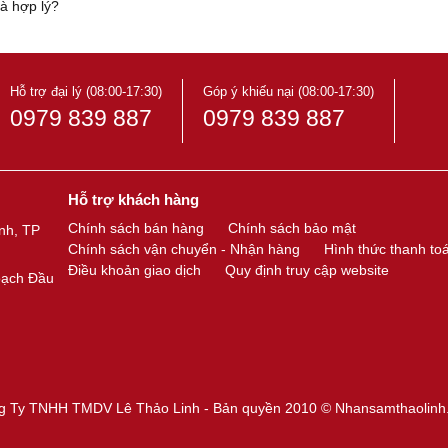
à hợp lý?
Hỗ trợ đại lý (08:00-17:30)
Góp ý khiếu nại (08:00-17:30)
0979 839 887
0979 839 887
Hỗ trợ khách hàng
Chính sách bán hàng
Chính sách bảo mật
nh, TP
Chính sách vận chuyển - Nhận hàng
Hình thức thanh to
Điều khoản giao dịch
Quy định truy cập website
oạch Đầu
g Ty TNHH TMDV Lê Thảo Linh - Bản quyền 2010 ©
Nhansamthaolinh