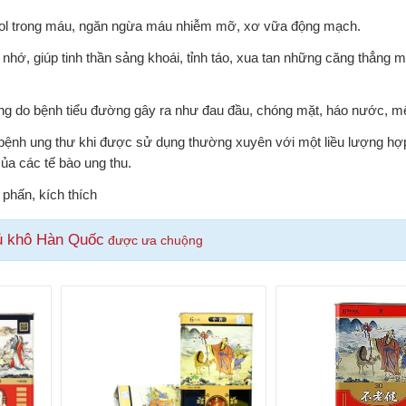
erol trong máu, ngăn ngừa máu nhiễm mỡ, xơ vữa động mạch.
 nhớ, giúp tinh thần sảng khoái, tỉnh táo, xua tan những căng thẳng m
hứng do bệnh tiểu đường gây ra như đau đầu, chóng mặt, háo nước, 
ệnh ung thư khi được sử dụng thường xuyên với một liều lượng hợp 
ủa các tế bào ung thu.
 phấn, kích thích
ủ khô Hàn Quốc
được ưa chuộng