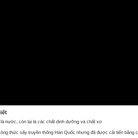
iết
là nước, còn lại là các chất dinh dưỡng và chất xơ
công thức sấy truyền thống Hàn Quốc nhưng đã được cải tiến bằng c