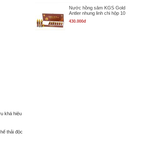
Nước hồng sâm KGS Gold
Antler nhung linh chi hộp 10
ống x 20ml
430.000
đ
ợu khá hiệu
hế thải độc