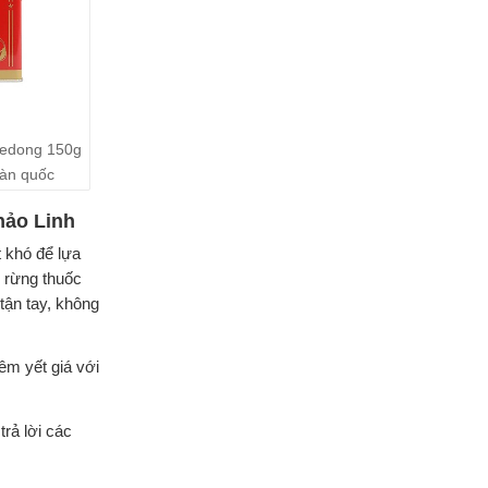
aedong 150g
hàn quốc
hảo Linh
t khó để lựa
 rừng thuốc
tận tay, không
êm yết giá với
trả lời các