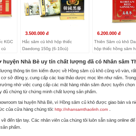
3.500.000 đ
6.200.000 đ
ếc KGC
Hắc sâm củ khô hộp thiếc
Thiên Sâm củ khô D
 củ
Daedong 150g (6-10củ)
hộp thiếc hồng sâm 
 huyện Nhà Bè uy tín chất lượng đã có Nhân sâm T
ến, lượng thông tin tìm kiếm được về Hồng sâm củ khô cũng vô vàn, rấ
cơ sở đông y, cung cấp các loại thảo dược mọc lên như nấm. Trong
ị trường nhờ việc cung cấp các mặt hàng nhân sâm được tuyển chọn 
 đầy đủ chứng từ chứng minh chất lượng sản phẩm.
showroom tai huyện Nhà Bè, vì Hồng sâm củ khô được giao bán và ni
hức của cửa hàng chúng tôi:
.
http://nhansamthaolinh.com
 về đến tận tay. Các nhân viên của chúng tôi luôn sẵn sàng online để 
a sản phẩm.