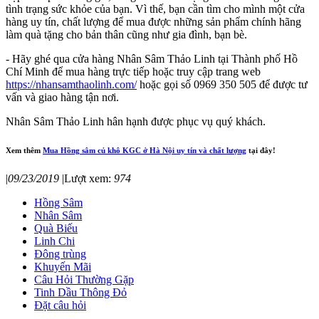
tình trạng sức khỏe của bạn. Vì thế, bạn cần tìm cho mình một cửa
hàng uy tín, chất lượng để mua được những sản phẩm chính hãng
làm quà tặng cho bản thân cũng như gia đình, bạn bè.
- Hãy ghé qua cửa hàng Nhân Sâm Thảo Linh tại Thành phố Hồ
Chí Minh để mua hàng trực tiếp hoặc truy cập trang web
https://nhansamthaolinh.com/
hoặc gọi số 0969 350 505 để được tư
vấn và giao hàng tận nơi.
Nhân Sâm Thảo Linh hân hạnh được phục vụ quý khách.
Xem thêm
Mua Hồng sâm củ khô KGC ở Hà Nội uy tín và chất lượng
tại đây!
|
09/23/2019
|
Lượt xem:
974
Hồng Sâm
Nhân Sâm
Quà Biếu
Linh Chi
Đông trùng
Khuyến Mãi
Câu Hỏi Thường Gặp
Tinh Dầu Thông Đỏ
Đặt câu hỏi