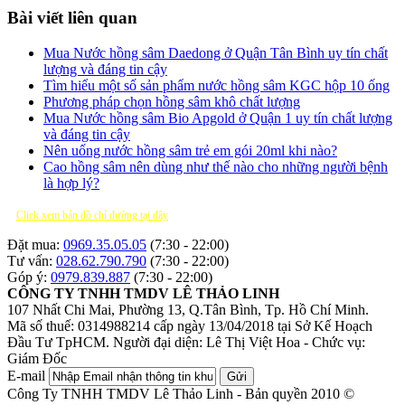
Bài viết liên quan
Mua Nước hồng sâm Daedong ở Quận Tân Bình uy tín chất
lượng và đáng tin cậy
Tìm hiểu một số sản phẩm nước hồng sâm KGC hộp 10 ống
Phương pháp chọn hồng sâm khô chất lượng
Mua Nước hồng sâm Bio Apgold ở Quận 1 uy tín chất lượng
và đáng tin cậy
Nên uống nước hồng sâm trẻ em gói 20ml khi nào?
Cao hồng sâm nên dùng như thế nào cho những người bệnh
là hợp lý?
Click xem bản đồ chỉ đường tại đây
Đặt mua:
0969.35.05.05
(7:30 - 22:00)
Tư vấn:
028.62.790.790
(7:30 - 22:00)
Góp ý:
0979.839.887
(7:30 - 22:00)
CÔNG TY TNHH TMDV LÊ THẢO LINH
107 Nhất Chi Mai, Phường 13, Q.Tân Bình, Tp. Hồ Chí Minh.
Mã số thuế: 0314988214 cấp ngày 13/04/2018 tại Sở Kế Hoạch
Đầu Tư TpHCM.
Người đại diện: Lê Thị Việt Hoa - Chức vụ:
Giám Đốc
E-mail
Gửi
Công Ty TNHH TMDV Lê Thảo Linh - Bản quyền 2010 ©