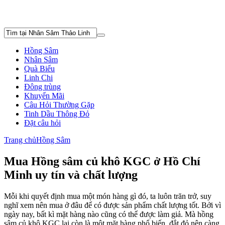
Hồng Sâm
Nhân Sâm
Quà Biếu
Linh Chi
Đông trùng
Khuyến Mãi
Câu Hỏi Thường Gặp
Tinh Dầu Thông Đỏ
Đặt câu hỏi
Trang chủ
Hồng Sâm
Mua Hồng sâm củ khô KGC ở Hồ Chí
Minh uy tín và chất lượng
Mỗi khi quyết định mua một món hàng gì đó, ta luôn trăn trở, suy
nghĩ xem nên mua ở đâu để có được sản phẩm chất lượng tốt. Bởi vì
ngày nay, bất kì mặt hàng nào cũng có thể được làm giả. Mà hồng
sâm củ khô KGC lại còn là một mặt hàng phổ biến, đắt đỏ nên càng