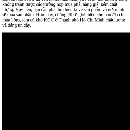
không tránh được các trường hợp mua phải hàng giả, kém chất
lượng. Vậy nên, bạn cần phải tìm hiểu kĩ về sản phẩm và nơi mình
sẽ mua sản phẩm. Hôm nay, chúng tôi sẽ giới thiệu cho bạn địa chỉ
mua hồng sâm củ khô KGC ở Thành phố Hồ Chí Minh chất lượng
và đáng tin cậy.