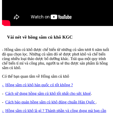
Vài nét về hồng sâm củ khô KGC
- Hồng sâm củ khô được chế biến từ những củ sâm tươi 6 năm tuổi
đã qua chọn lọc. Những củ sâm đó sẽ được phơi khô và chế biến
cùng nhiều loại thảo dược bổ dưỡng khác. Trải qua một quy trình
chế biến tỉ mỉ và công phu, người ta sẽ thu được sản phẩm là hồng
sâm củ khô.
Có thể bạn quan tâm về Hồng sâm củ khô
-
Hồng sâm củ khô hàn quốc có tốt không ?
-
Cách sử dụng hồng sâm củ khô tốt nhất cho sức khoẻ
.
-
Cách bảo quản hồng sâm củ khô đúng chuẩn Hàn Quốc
.
-
Hồng sâm củ khô là gì ? Thành phần và công dụng mà bạn cần