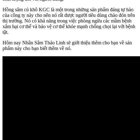
Hồng sâm củ khô KGC là một trong những sản phẩm đáng tự hào
của công ty này cho nên nó rất được người tiêu dùng chào đón trên
thị trường. Nó có khả năng trong việc phòng ngừa các mầm bệnh
xâm hại cơ thể và bảo vệ cơ thể khỏe mạnh chống chọi lại với bệnh
tật.
Hôm nay Nhân Sâm Thảo Linh sẽ giới thiệu thêm cho bạn về sản
phẩm này cho bạn biết thêm về nó.