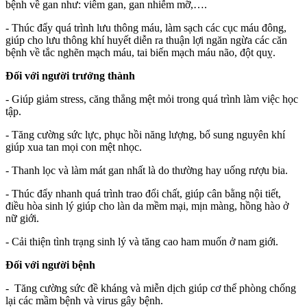
bệnh về gan như: viêm gan, gan nhiễm mỡ,….
- Thúc đẩy quá trình lưu thông máu, làm sạch các cục máu đông,
giúp cho lưu thông khí huyết diễn ra thuận lợi ngăn ngừa các căn
bệnh về tắc nghẽn mạch máu, tai biến mạch máu não, đột quỵ.
Đối với người trưởng thành
- Giúp giảm stress, căng thẳng mệt mỏi trong quá trình làm việc học
tập.
- Tăng cường sức lực, phục hồi năng lượng, bổ sung nguyên khí
giúp xua tan mọi con mệt nhọc.
- Thanh lọc và làm mát gan nhất là do thường hay uống rượu bia.
- Thúc đẩy nhanh quá trình trao đổi chất, giúp cân bằng nội tiết,
điều hòa sinh lý giúp cho làn da mềm mại, mịn màng, hồng hào ở
nữ giới.
- Cải thiện tình trạng sinh lý và tăng cao ham muốn ở nam giới.
Đối với người bệnh
- Tăng cường sức đề kháng và miễn dịch giúp cơ thể phòng chống
lại các mầm bệnh và virus gây bệnh.