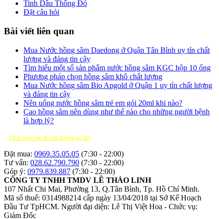
Tinh Dầu Thông Đỏ
Đặt câu hỏi
Bài viết liên quan
Mua Nước hồng sâm Daedong ở Quận Tân Bình uy tín chất
lượng và đáng tin cậy
Tìm hiểu một số sản phẩm nước hồng sâm KGC hộp 10 ống
Phương pháp chọn hồng sâm khô chất lượng
Mua Nước hồng sâm Bio Apgold ở Quận 1 uy tín chất lượng
và đáng tin cậy
Nên uống nước hồng sâm trẻ em gói 20ml khi nào?
Cao hồng sâm nên dùng như thế nào cho những người bệnh
là hợp lý?
Click xem bản đồ chỉ đường tại đây
Đặt mua:
0969.35.05.05
(7:30 - 22:00)
Tư vấn:
028.62.790.790
(7:30 - 22:00)
Góp ý:
0979.839.887
(7:30 - 22:00)
CÔNG TY TNHH TMDV LÊ THẢO LINH
107 Nhất Chi Mai, Phường 13, Q.Tân Bình, Tp. Hồ Chí Minh.
Mã số thuế: 0314988214 cấp ngày 13/04/2018 tại Sở Kế Hoạch
Đầu Tư TpHCM.
Người đại diện: Lê Thị Việt Hoa - Chức vụ:
Giám Đốc