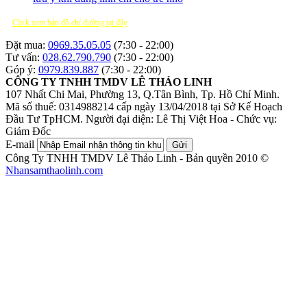
Click xem bản đồ chỉ đường tại đây
Đặt mua:
0969.35.05.05
(7:30 - 22:00)
Tư vấn:
028.62.790.790
(7:30 - 22:00)
Góp ý:
0979.839.887
(7:30 - 22:00)
CÔNG TY TNHH TMDV LÊ THẢO LINH
107 Nhất Chi Mai, Phường 13, Q.Tân Bình, Tp. Hồ Chí Minh.
Mã số thuế: 0314988214 cấp ngày 13/04/2018 tại Sở Kế Hoạch
Đầu Tư TpHCM.
Người đại diện: Lê Thị Việt Hoa - Chức vụ:
Giám Đốc
E-mail
Gửi
Công Ty TNHH TMDV Lê Thảo Linh - Bản quyền 2010 ©
Nhansamthaolinh.com