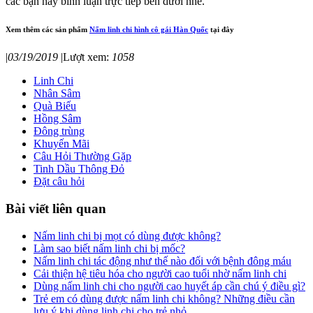
các bạn hãy bình luận trực tiếp bên dưới nhé.
Xem thêm các sản phẩm
Nấm linh chi hình cô gái Hàn Quốc
tại đây
|
03/19/2019
|
Lượt xem:
1058
Linh Chi
Nhân Sâm
Quà Biếu
Hồng Sâm
Đông trùng
Khuyến Mãi
Câu Hỏi Thường Gặp
Tinh Dầu Thông Đỏ
Đặt câu hỏi
Bài viết liên quan
Nấm linh chi bị mọt có dùng được không?
Làm sao biết nấm linh chi bị mốc?
Nấm linh chi tác động như thế nào đối với bệnh đông máu
Cải thiện hệ tiêu hóa cho người cao tuổi nhờ nấm linh chi
Dùng nấm linh chi cho người cao huyết áp cần chú ý điều gì?
Trẻ em có dùng được nấm linh chi không? Những điều cần
lưu ý khi dùng linh chi cho trẻ nhỏ