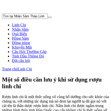
Linh Chi
Nhân Sâm
Quà Biếu
Hồng Sâm
Đông trùng
Khuyến Mãi
Câu Hỏi Thường Gặp
Tinh Dầu Thông Đỏ
Đặt câu hỏi
Trang chủ
Linh Chi
Một số điều cần lưu ý khi sử dụng rượu
linh chi
Rượu linh chi là một thức uống vô cùng bổ dưỡng cho sức khỏe của
chúng ta, với những tác dụng mà nó đem lại người ta đã gọi nó với
cái tên là thần dược rượu linh chi. Nấm linh chi được ngâm trong
những bình thủy tinh Hàn Quốc cao cấp không chỉ là thức uống sử