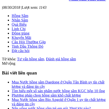
|
08/30/2018
|
Lượt xem:
1143
Hồng Sâm
Nhân Sâm
Quà Biếu
Linh Chi
Đông trùng
Khuyến Mãi
Câu Hỏi Thường Gặp
Tinh Dầu Thông Đỏ
Đặt câu hỏi
Từ khóa:
Tư vấn hồng sâm,
Đánh giá hồng sâm
Mở rộng
Bài viết liên quan
Mua Nước hồng sâm Daedong ở Quận Tân Bình uy tín chất
lượng và đáng tin cậy
Tìm hiểu một số sản phẩm nước hồng sâm KGC hộp 10 ống
Phương pháp chọn hồng sâm khô chất lượng
Mua Nước hồng sâm Bio Apgold ở Quận 1 uy tín chất lượng
và đáng tin cậy
Nên uống nước hồng sâm trẻ em gói 20ml khi nào?