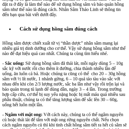
đặt ra ở đây là làm thế nào để sử dụng hồng sâm và bảo quản hồng
sâm như thế nào là đúng cách. Nhân Sâm Thảo Linh sẽ thông tin
đến bạn qua bài viết dưới đây.
Cách sử dụng hồng sâm đúng cách
Hồng sâm được chiết xuất từ vị “thần dược” nhân sâm mang lại
nhiều giá trị dinh dưỡng cho cơ thể. Vậy sử dụng hồng sâm như thế
nào để đạt hiệu quả cao nhất. Chúng ta cùng tìm hiểu nhé.
-
Sắc uống:
Sử dụng hồng sâm đã thái lát, mỗi ngày dùng 5 – 10g
sắc kỹ với nước rồi cho thêm ít đường, chia thành nhiều lần để
uống, ăn luôn cả bả. Hoặc chúng ta cũng có thể cho 20 – 30g hồng
sâm với ½ lít nước, 1 nhánh gừng, 6 – 10 quả táo tàu vào sắc với
nhau đến khi còn 2/3 lượng nước, sắc ba lần như vậy rồi trộn lại và
bảo quản trong tủ lạnh để dùng dần, ngày 3 – 4 lần. Trong trường
hợp cấp cứu, cơ thể bị suy yếu nặng hoặc bị mất máu quá nhiều sau
phẫu thuật, chúng ta có thể tăng lượng sâm để sắc lên 30 – 60g,
uống hết luôn một lần.
- Ngâm với mật ong:
Với cách này, chúng ta có thể ngâm nguyên
củ hoặc thái lát để tẩm với mật ong rừng nguyên chất. Nếu chọn
cách ngâm nguyên củ thì khi tinh chất hồng sâm tiết ra hết củ sâm sẽ