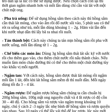
teo dần lại là lúc có thể sử dụng được. Nếu chọn cách còn lại thì
thời gian ngâm nhanh hơn và mỗi lần dùng chỉ cần vài lát với một
chút mật ong.
- Pha trà uống:
Để sử dụng hồng sâm theo cách này thì hồng sâm
cần thái lát mỏng, cho vào ấm rồi đổ nước sôi vào, 5 phút sau có thể
rót ra uống như trà, mỗi lần dùng khoảng 1 – 2g. Hãm vài lần đến
khi nước nhạt dần thì lấy bã ra nhai rồi nuốt.
- Tán thành bột:
Cách này chúng ta tán mịn hồng sâm rồi pha với
nước uống, mỗi lần dùng từ 1 – 2g.
- Chế biến các món ăn:
Dùng 3g hồng sâm thái lát sắc kỹ với nước
rồi cho thêm gạo vào, cho thêm chút nước rồi nấu thành cháo. Nếu
muốn làm món cháo đường thì có thể cho thêm một chút đường tùy
vào khẩu vị mỗi người.
- Ngậm tan:
Với cách này, hồng sâm được thái lát mỏng rồi ngậm
mỗi lần 1 lát, đến khi lát hồng sâm mềm đi thì nuốt dần. Mỗi ngày
dùng tối đa 3 – 4 lát.
- Ngâm rượu:
Để ngâm rượu hồng sâm chúng ta cần chuẩn bị
200g hồng sâm, 100g mật ong nguyên chất và 4 lít rượu có độ cồn
30 – 40 độ. Cho hồng sâm và rượu vào ngâm trong khoảng 10
ngày, chú ý cách 2 -3 ngày lắc nhẹ bình để hồng sâm và rượu quyện
vào nhau. Sau 10 ngày có thể lấy vải thô để lọc rượu, lúc này mới