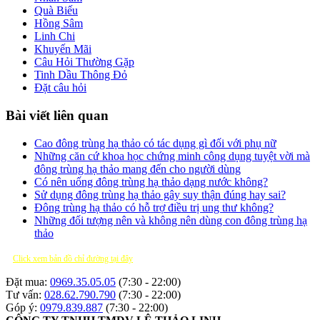
Quà Biếu
Hồng Sâm
Linh Chi
Khuyến Mãi
Câu Hỏi Thường Gặp
Tinh Dầu Thông Đỏ
Đặt câu hỏi
Bài viết liên quan
Cao đông trùng hạ thảo có tác dụng gì đối với phụ nữ
Những căn cứ khoa học chứng minh công dụng tuyệt vời mà
đông trùng hạ thảo mang đến cho người dùng
Có nên uống đông trùng hạ thảo dạng nước không?
Sử dụng đông trùng hạ thảo gây suy thận đúng hay sai?
Đông trùng hạ thảo có hỗ trợ điều trị ung thư không?
Những đối tượng nên và không nên dùng con đông trùng hạ
thảo
Click xem bản đồ chỉ đường tại đây
Đặt mua:
0969.35.05.05
(7:30 - 22:00)
Tư vấn:
028.62.790.790
(7:30 - 22:00)
Góp ý:
0979.839.887
(7:30 - 22:00)