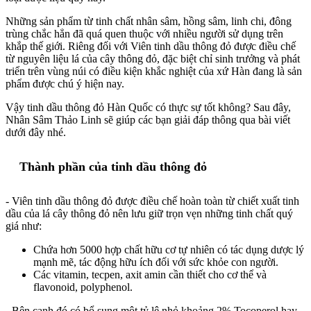
Những sản phẩm từ tinh chất nhân sâm, hồng sâm, linh chi, đông
trùng chắc hẳn đã quá quen thuộc với nhiều người sử dụng trên
khắp thế giới. Riêng đối với Viên tinh dầu thông đỏ được điều chế
từ nguyên liệu lá của cây thông đỏ, đặc biệt chỉ sinh trưởng và phát
triển trên vùng núi có điều kiện khắc nghiệt của xứ Hàn đang là sản
phẩm được chú ý hiện nay.
Vậy tinh dầu thông đỏ Hàn Quốc có thực sự tốt không? Sau đây,
Nhân Sâm Thảo Linh sẽ giúp các bạn giải đáp thông qua bài viết
dưới đây nhé.
Thành phần của tinh dầu thông đỏ
- Viên tinh dầu thông đỏ được điều chế hoàn toàn từ chiết xuất tinh
dầu của lá cây thông đỏ nên lưu giữ trọn vẹn những tinh chất quý
giá như:
Chứa hơn 5000 hợp chất hữu cơ tự nhiên có tác dụng dược lý
mạnh mẽ, tác động hữu ích đối với sức khỏe con người.
Các vitamin, tecpen, axit amin cần thiết cho cơ thể và
flavonoid, polyphenol.
- Bên cạnh đó có bổ sung một tỷ lệ nhỏ khoảng 2% Tocoperol hay