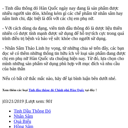
- Tinh dầu thông đỏ Hàn Quốc ngày nay đang là sản phẩm được
nhiều người săn đón, không kém gì các chế phẩm từ nhân sâm hay
nấm linh chi, đặc biệt là đối với các chị em phụ nữ.
- Với cách dùng da đạng, viên tinh dầu thông đỏ là dược liệu thiên
nhiên có dược tính mạnh được sử dụng để hỗ trợ tích cực trong quá
trình điều trị bệnh và bảo vệ sức khỏe cho người sử dụng.
- Nhân Sâm Thảo Linh hy vọng, từ những chia sẻ trên đây, các bạn
đọc sẽ có thêm những thông tin hữu ích về loại sản phẩm đang được
chị em phụ nữ Hàn Quốc ưa chuộng hiện nay. Từ đó, lựa chọn cho
mình những sản phẩm sử dụng phù hợp với mục đích và nhu cầu
của bản thân
Nếu có bất cứ thắc mắc nào, hãy để lại bình luận bên dưới nhé.
Xem thêm các loại
Tinh đầu thông đỏ Chính phủ Hàn Quốc
tại đây !
|
03/21/2019
|
Lượt xem:
901
Tinh Dầu Thông Đỏ
Nhân Sâm
Quà Biếu
Hồng Sâm