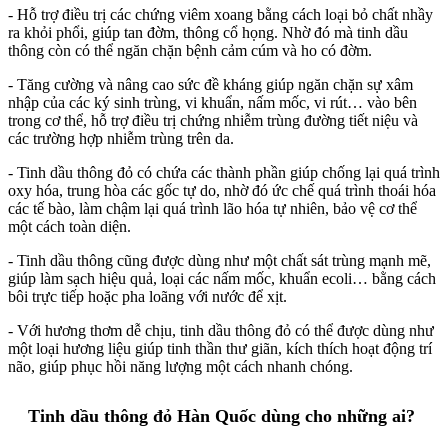
- Hỗ trợ điều trị các chứng viêm xoang bằng cách loại bỏ chất nhầy
ra khỏi phổi, giúp tan đờm, thông cổ họng. Nhờ đó mà tinh dầu
thông còn có thể ngăn chặn bệnh cảm cúm và ho có đờm.
- Tăng cường và nâng cao sức đề kháng giúp ngăn chặn sự xâm
nhập của các ký sinh trùng, vi khuẩn, nấm mốc, vi rút… vào bên
trong cơ thể, hỗ trợ điều trị chứng nhiễm trùng đường tiết niệu và
các trường hợp nhiễm trùng trên da.
- Tinh dầu thông đỏ có chứa các thành phần giúp chống lại quá trình
oxy hóa, trung hòa các gốc tự do, nhờ đó ức chế quá trình thoái hóa
các tế bào, làm chậm lại quá trình lão hóa tự nhiên, bảo vệ cơ thể
một cách toàn diện.
- Tinh dầu thông cũng được dùng như một chất sát trùng mạnh mẽ,
giúp làm sạch hiệu quả, loại các nấm mốc, khuẩn ecoli… bằng cách
bôi trực tiếp hoặc pha loãng với nước để xịt.
- Với hương thơm dễ chịu, tinh dầu thông đỏ có thể được dùng như
một loại hương liệu giúp tinh thần thư giãn, kích thích hoạt động trí
não, giúp phục hồi năng lượng một cách nhanh chóng.
Tinh dầu thông đỏ Hàn Quốc dùng cho những ai?