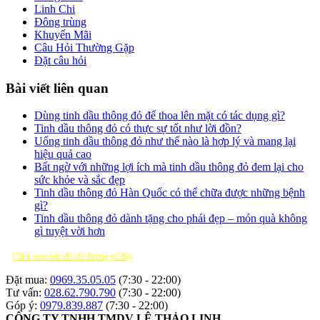
Linh Chi
Đông trùng
Khuyến Mãi
Câu Hỏi Thường Gặp
Đặt câu hỏi
Bài viết liên quan
Dùng tinh dầu thông đỏ để thoa lên mặt có tác dụng gì?
Tinh dầu thông đỏ có thực sự tốt như lời đồn?
Uống tinh dầu thông đỏ như thế nào là hợp lý và mang lại
hiệu quả cao
Bất ngờ với những lợi ích mà tinh dầu thông đỏ đem lại cho
sức khỏe và sắc đẹp
Tinh dầu thông đỏ Hàn Quốc có thể chữa được những bệnh
gì?
Tinh dầu thông đỏ dành tặng cho phái đẹp – món quà không
gì tuyệt vời hơn
Click xem bản đồ chỉ đường tại đây
Đặt mua:
0969.35.05.05
(7:30 - 22:00)
Tư vấn:
028.62.790.790
(7:30 - 22:00)
Góp ý:
0979.839.887
(7:30 - 22:00)
CÔNG TY TNHH TMDV LÊ THẢO LINH