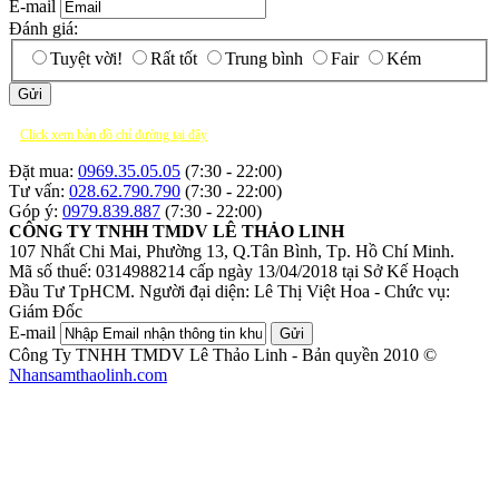
E-mail
Đánh giá:
Tuyệt vời!
Rất tốt
Trung bình
Fair
Kém
Click xem bản đồ chỉ đường tại đây
Đặt mua:
0969.35.05.05
(7:30 - 22:00)
Tư vấn:
028.62.790.790
(7:30 - 22:00)
Góp ý:
0979.839.887
(7:30 - 22:00)
CÔNG TY TNHH TMDV LÊ THẢO LINH
107 Nhất Chi Mai, Phường 13, Q.Tân Bình, Tp. Hồ Chí Minh.
Mã số thuế: 0314988214 cấp ngày 13/04/2018 tại Sở Kế Hoạch
Đầu Tư TpHCM.
Người đại diện: Lê Thị Việt Hoa - Chức vụ:
Giám Đốc
E-mail
Gửi
Công Ty TNHH TMDV Lê Thảo Linh - Bản quyền 2010 ©
Nhansamthaolinh.com