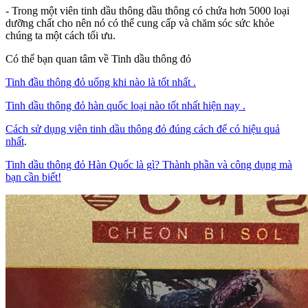
- Trong một viên tinh dầu thông dầu thông có chứa hơn 5000 loại
dưỡng chất cho nên nó có thể cung cấp và chăm sóc sức khỏe
chúng ta một cách tối ưu.
Có thể bạn quan tâm về Tinh dầu thông đỏ
Tinh đầu thông đỏ uống khi nào là tốt nhất .
Tinh dầu thông đỏ hàn quốc loại nào tốt nhất hiện nay .
Cách sử dụng viên tinh dầu thông đỏ đúng cách để có hiệu quả
nhất
.
Tinh dầu thông đỏ Hàn Quốc là gì? Thành phần và công dụng mà
bạn cần biết!