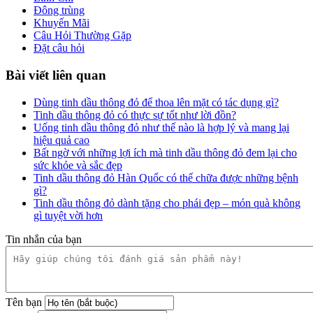
Đông trùng
Khuyến Mãi
Câu Hỏi Thường Gặp
Đặt câu hỏi
Bài viết liên quan
Dùng tinh dầu thông đỏ để thoa lên mặt có tác dụng gì?
Tinh dầu thông đỏ có thực sự tốt như lời đồn?
Uống tinh dầu thông đỏ như thế nào là hợp lý và mang lại
hiệu quả cao
Bất ngờ với những lợi ích mà tinh dầu thông đỏ đem lại cho
sức khỏe và sắc đẹp
Tinh dầu thông đỏ Hàn Quốc có thể chữa được những bệnh
gì?
Tinh dầu thông đỏ dành tặng cho phái đẹp – món quà không
gì tuyệt vời hơn
Tin nhắn của bạn
Tên bạn