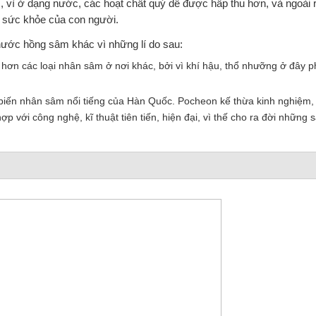
 vì ở dạng nước, các hoạt chất quý dễ được hấp thu hơn, và ngoài 
 sức khỏe của con người.
ước hồng sâm khác vì những lí do sau:
n các loại nhân sâm ở nơi khác, bởi vì khí hậu, thổ nhưỡng ở đây p
 biến nhân sâm nổi tiếng của Hàn Quốc. Pocheon kế thừa kinh nghiệm,
với công nghệ, kĩ thuật tiên tiến, hiện đại, vì thế cho ra đời những 