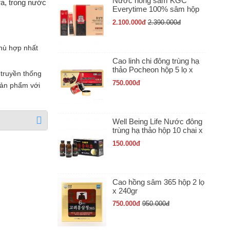
Nước hồng sâm KGC
ra, trong nước
Everytime 100% sâm hộp
30 gói x 10ml
2.100.000
đ
2.390.000
đ
hù hợp nhất
Cao linh chi đông trùng hạ
thảo Pocheon hộp 5 lọ x
 truyền thống
50gr
750.000
đ
sản phẩm với
Well Being Life Nước đông
trùng hạ thảo hộp 10 chai x
100ml
150.000
đ
Cao hồng sâm 365 hộp 2 lọ
x 240gr
750.000
đ
950.000
đ