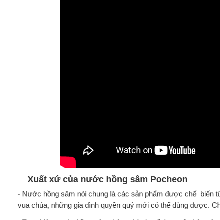
Xuất xứ của nước hồng sâm Pocheon
- Nước hồng sâm nói chung là các sản phẩm được chế biến từ
vua chúa, những gia đình quyền quý mới có thể dùng được. C