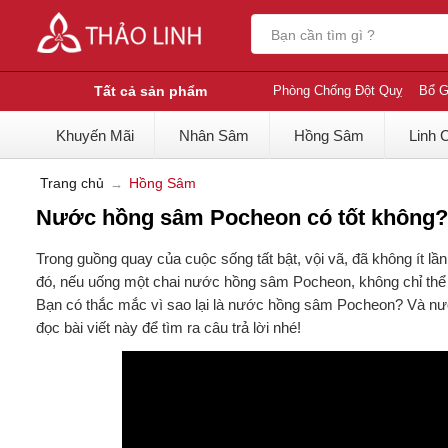
Tất cả sản phẩm
Phòng Chống Đột Quỵ
Bổ G
Khuyến Mãi
Nhân Sâm
Hồng Sâm
Linh 
Trang chủ
Hồng Sâm
Nước hồng sâm Pocheon có tốt không?
Trong guồng quay của cuộc sống tất bật, vội vã, đã không ít lầ
đó, nếu uống một chai nước hồng sâm Pocheon, không chỉ thể 
Bạn có thắc mắc vì sao lại là nước hồng sâm Pocheon? Và nư
đọc bài viết này để tìm ra câu trả lời nhé!