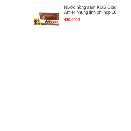
Nước hồng sâm KGS Gold
Antler nhung linh chi hộp 10
ống x 20ml
430.000
đ