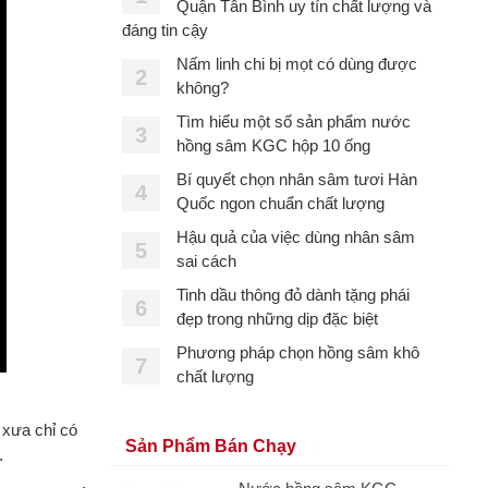
Quận Tân Bình uy tín chất lượng và
đáng tin cậy
Nấm linh chi bị mọt có dùng được
2
không?
Tìm hiểu một số sản phẩm nước
3
hồng sâm KGC hộp 10 ống
Bí quyết chọn nhân sâm tươi Hàn
4
Quốc ngon chuẩn chất lượng
Hậu quả của việc dùng nhân sâm
5
sai cách
Tinh dầu thông đỏ dành tặng phái
6
đẹp trong những dịp đặc biệt
Phương pháp chọn hồng sâm khô
7
chất lượng
 xưa chỉ có
Sản Phẩm Bán Chạy
.