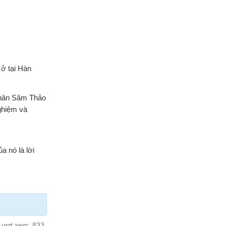
ở tại Hàn
 Nhân Sâm Thảo
ghiệm và
a nó là lời
Lượt xem:
833