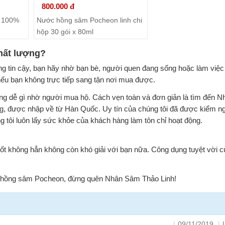
800.000 đ
 100%
Nước hồng sâm Pocheon linh chi
hộp 30 gói x 80ml
hất lượng?
tin cậy, bạn hãy nhờ bạn bè, người quen đang sống hoặc làm việc 
ếu bạn không trực tiếp sang tận nơi mua được.
không dễ gì nhờ người mua hộ. Cách vẹn toàn và đơn giản là tìm đến
, được nhập về từ Hàn Quốc. Uy tín của chúng tôi đã được kiểm n
 tôi luôn lấy sức khỏe của khách hàng làm tôn chỉ hoạt động.
t không hẳn không còn khó giải với bạn nữa. Công dụng tuyệt vời củ
 hồng sâm Pocheon, đừng quên Nhân Sâm Thảo Linh!
|
09/11/2019
|