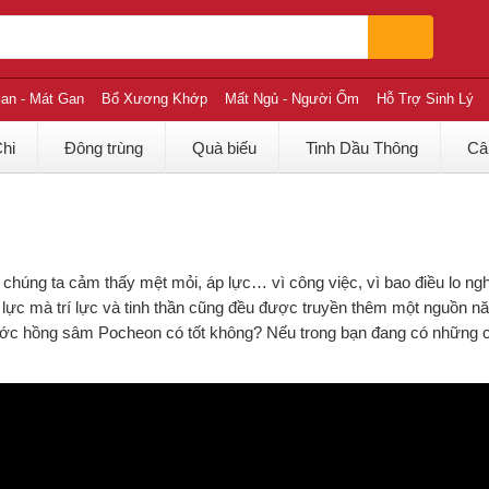
an - Mát Gan
Bổ Xương Khớp
Mất Ngủ - Người Ốm
Hỗ Trợ Sinh Lý
Chi
Đông trùng
Quà biếu
Tinh Dầu Thông
Câ
n chúng ta cảm thấy mệt mỏi, áp lực… vì công việc, vì bao điều lo ng
lực mà trí lực và tinh thần cũng đều được truyền thêm một nguồn n
ớc hồng sâm Pocheon có tốt không? Nếu trong bạn đang có những câ