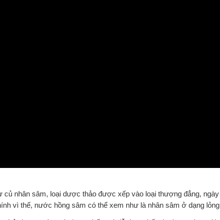
 củ nhân sâm, loại dược thảo được xếp vào loại thượng đẳng, ngày
hính vì thế, nước hồng sâm có thể xem như là nhân sâm ở dạng lỏng