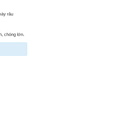
mày râu
h, chóng lớn.